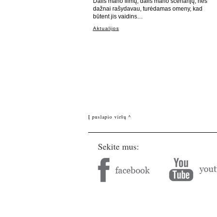
Dalis mano filmų, dalis mano scenarijų, nes
dažnai rašydavau, turėdamas omeny, kad
būtent jis vaidins…
Aktualijos
Į puslapio viršų ^
Sekite mus: