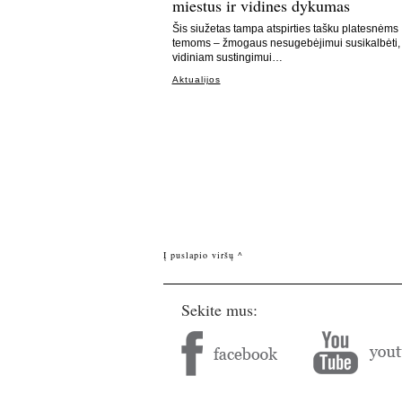
miestus ir vidines dykumas
Šis siužetas tampa atspirties tašku platesnėms
temoms – žmogaus nesugebėjimui susikalbėti,
vidiniam sustingimui…
Aktualijos
Į puslapio viršų ^
Sekite mus: