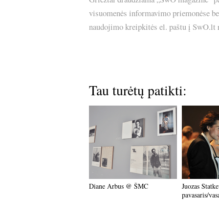
visuomenės informavimo priemonėse bei p
naudojimo kreipkitės el. paštu į SwO.lt
Tau turėtų patikti:
Diane Arbus @ ŠMC
Juozas Statke
pavasaris/vas