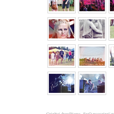
Griežtai draudžiama „SwO magazine“ pask