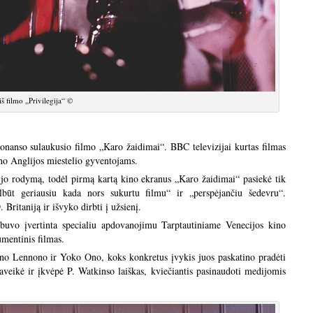
iš filmo „Privilegija“ ©
zonanso sulaukusio filmo „Karo žaidimai“. BBC televizijai kurtas filmas
no Anglijos miestelio gyventojams.
jo rodymą, todėl pirmą kartą kino ekranus „Karo žaidimai“ pasiekė tik
būt geriausiu kada nors sukurtu filmu“ ir „perspėjančiu šedevru“.
Britaniją ir išvyko dirbti į užsienį.
uvo įvertinta specialiu apdovanojimu Tarptautiniame Venecijos kino
umentinis filmas.
hno Lennono ir Yoko Ono, koks konkretus įvykis juos paskatino pradėti
aveikė ir įkvėpė P. Watkinso laiškas, kviečiantis pasinaudoti medijomis