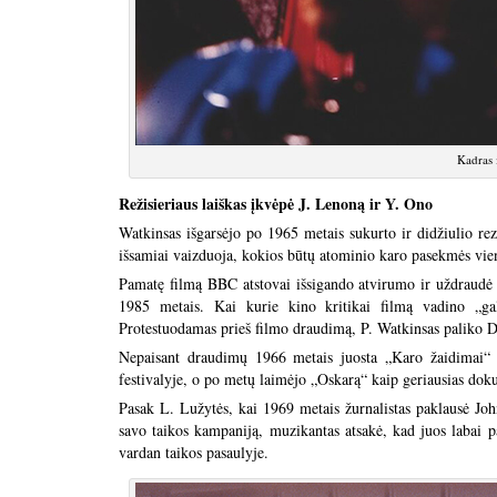
Kadras 
Režisieriaus laiškas įkvėpė J. Lenoną ir Y. Ono
Watkinsas išgarsėjo po 1965 metais sukurto ir didžiulio re
išsamiai vaizduoja, kokios būtų atominio karo pasekmės vie
Pamatę filmą BBC atstovai išsigando atvirumo ir uždraudė 
1985 metais. Kai kurie kino kritikai filmą vadino „gal
Protestuodamas prieš filmo draudimą, P. Watkinsas paliko D. 
Nepaisant draudimų 1966 metais juosta „Karo žaidimai“ b
festivalyje, o po metų laimėjo „Oskarą“ kaip geriausias dok
Pasak L. Lužytės, kai 1969 metais žurnalistas paklausė Jo
savo taikos kampaniją, muzikantas atsakė, kad juos labai p
vardan taikos pasaulyje.