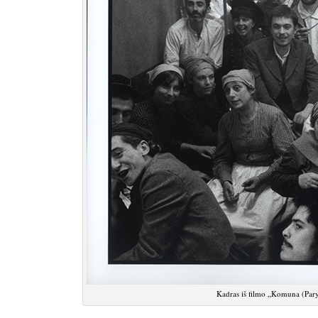
Kadras iš filmo „Komuna (Pary