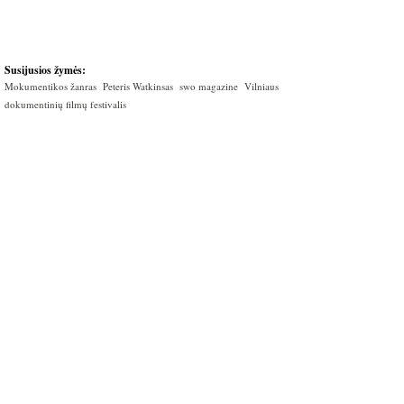
Susijusios žymės:
Mokumentikos žanras
Peteris Watkinsas
swo magazine
Vilniaus
dokumentinių filmų festivalis