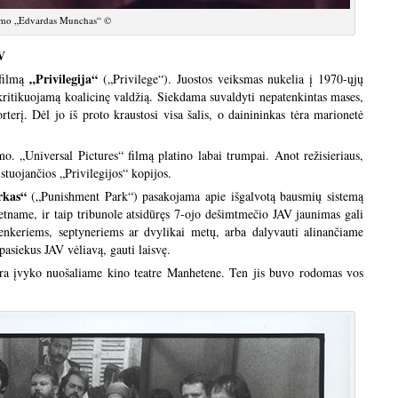
ilmo „Edvardas Munchas“ ©
V
„Privilegija“
 filmą
(„Privilege“). Juostos veiksmas nukelia į 1970-ųjų
 kritikuojamą koalicinę valdžią. Siekdama suvaldyti nepatenkintas mases,
terį. Dėl jo iš proto kraustosi visa šalis, o dainininkas tėra marionetė
o. „Universal Pictures“ filmą platino labai trumpai. Anot režisieriaus,
istuojančios „Privilegijos“ kopijos.
rkas“
(„Punishment Park“) pasakojama apie išgalvotą bausmių sistemą
etname, ir taip tribunole atsidūręs 7-ojo dešimtmečio JAV jaunimas gali
 penkeriems, septyneriems ar dvylikai metų, arba dalyvauti alinančiame
asiekus JAV vėliavą, gauti laisvę.
jera įvyko nuošaliame kino teatre Manhetene. Ten jis buvo rodomas vos