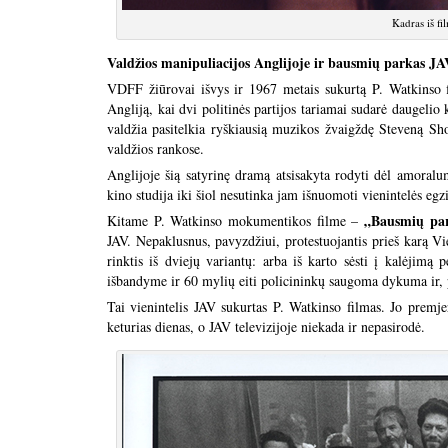
Kadras iš f
Valdžios manipuliacijos Anglijoje ir bausmių parkas JA
VDFF žiūrovai išvys ir 1967 metais sukurtą P. Watkinso
Angliją, kai dvi politinės partijos tariamai sudarė daugelio
valdžia pasitelkia ryškiausią muzikos žvaigždę Steveną Shor
valdžios rankose.
Anglijoje šią satyrinę dramą atsisakyta rodyti dėl amoralum
kino studija iki šiol nesutinka jam išnuomoti vienintelės egz
„Bausmių pa
Kitame P. Watkinso mokumentikos filme –
JAV. Nepaklusnus, pavyzdžiui, protestuojantis prieš karą Vi
rinktis iš dviejų variantų: arba iš karto sėsti į kalėjimą
išbandyme ir 60 mylių eiti policininkų saugoma dykuma ir, p
Tai vienintelis JAV sukurtas P. Watkinso filmas. Jo prem
keturias dienas, o JAV televizijoje niekada ir nepasirodė.