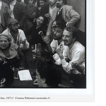
žius, 1871)“. Corinna Paltrinieri nuotrauka ©