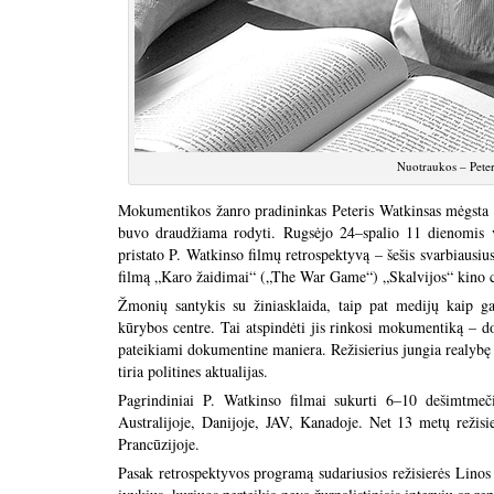
Nuotraukos – Pete
Mokumentikos žanro pradininkas Peteris Watkinsas mėgsta pr
buvo draudžiama rodyti. Rugsėjo 24–spalio 11 dienomis v
pristato P. Watkinso filmų retrospektyvą – šešis svarbiausiu
filmą
„Karo žaidimai“
(„The War Game“) „Skalvijos“ kino c
Žmonių santykis su žiniasklaida, taip pat medijų kaip g
kūrybos centre. Tai atspindėti jis rinkosi mokumentiką – d
pateikiami dokumentine maniera. Režisierius jungia realybę i
tiria politines aktualijas.
Pagrindiniai P. Watkinso filmai sukurti 6–10 dešimtmeči
Australijoje, Danijoje, JAV, Kanadoje. Net 13 metų režis
Prancūzijoje.
Pasak retrospektyvos programą sudariusios režisierės Linos 