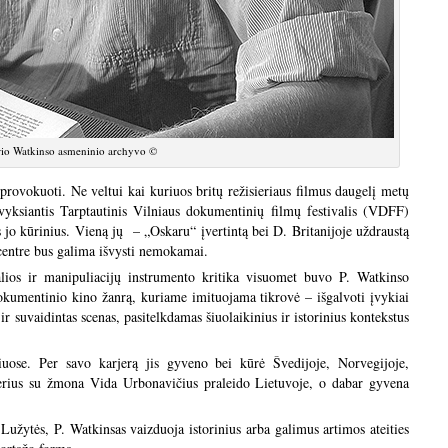
rio Watkinso asmeninio archyvo ©
ovokuoti. Ne veltui kai kuriuos britų režisieriaus filmus daugelį metų
yksiantis Tarptautinis Vilniaus dokumentinių filmų festivalis (VDFF)
s jo kūrinius. Vieną jų – „Oskaru“ įvertintą bei D. Britanijoje uždraustą
entre bus galima išvysti nemokamai.
alios ir manipuliacijų instrumento kritika visuomet buvo P. Watkinso
okumentinio kino žanrą, kuriame imituojama tikrovė – išgalvoti įvykiai
r suvaidintas scenas, pasitelkdamas šiuolaikinius ir istorinius kontekstus
uose. Per savo karjerą jis gyveno bei kūrė Švedijoje, Norvegijoje,
ierius su žmona Vida Urbonavičius praleido Lietuvoje, o dabar gyvena
Lužytės, P. Watkinsas vaizduoja istorinius arba galimus artimos ateities