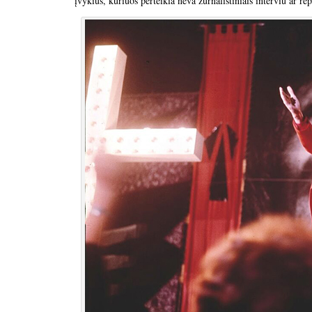
įvykius, kuriuos perteikia neva žurnalistiniais interviu ar re