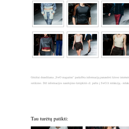
Griežtai draudžiama „SwO magazine“ paskelbta informaciją panaudoti kitose internet
sutikimo. Dėl informacijos naudojimo kreipkitės el. paštu į SwO.lt redakciją - red
Tau turėtų patikti: