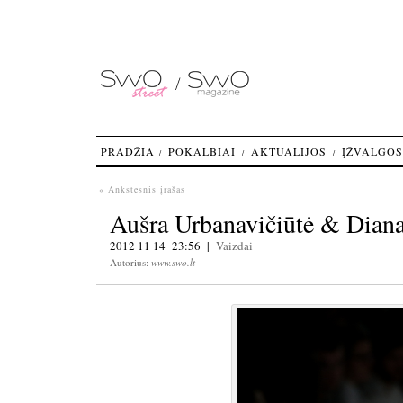
PRADŽIA
POKALBIAI
AKTUALIJOS
ĮŽVALGOS
« Ankstesnis įrašas
Aušra Urbanavičiūtė & Dian
2012 11 14 23:56 |
Vaizdai
Autorius:
www.swo.lt