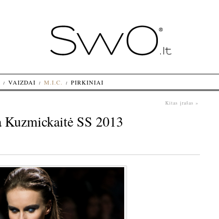
VAIZDAI
M.I.C.
PIRKINIAI
Kitas įrašas »
a Kuzmickaitė SS 2013