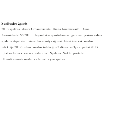
Susijusios žymės:
2013 spalvos
Aušra Urbanavičiūtė
Diana Kuzmickaitė
Diana
Kuzmickaitė SS 2013
elegantiškas sportiškumas
geltona
įvairūs žalios
spalvos atspalviai
laisvai krentantys sijonai
laisvi švarkai
mados
infekcija 2012 ruduo
mados infekcijos 2 diena
mėlyna
paltai 2013
plačios kelnės
rausva
sidabrinė
Spalvos
SwO reportažai
Transformuota mada
violetinė
vyno spalva