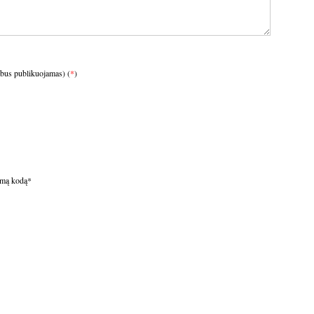
ebus publikuojamas) (
*
)
omą kodą
*