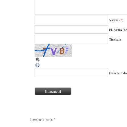
Vardas (
*
)
El. paštas (n
Tinklapis
Įveskite rod
Į puslapio viršų ^