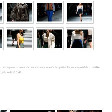
o tinklalapiuose, visuomenės informavimo priemonėse bei platinti kuriuo nors pavidalu be raštiško
akcija@swo.lt. © SwO.lt