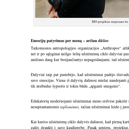
MO projektas senjorams be
Emocijų patyrimas per meną – arčiau
dūšios
Taikomosios antropologijos organizacijos „Anthropos“ atlikt
net ir po sąlyginai neilgo šešių užsiėmimų ciklo dalyviai p
amžiaus daug kur besijaučiantys nepageidaujami, tad užsiėmi
Dalyviai taip pat pastebėjo, kad užsiėmimai padėjo išsivaduo
savo emocijas. Viena iš dalyvių dalinosi mielai naudojanti
tik atsibudus šypsotis ir tokiu būdu „apgauti smegenis“.
Edukatorių moderuojami užsiėmimai meno erdvėse pakeitė ir s
nesuprantamomis
teplionėmis,
tačiau užsiėmimai leido į juo
Kai kurios užsiėmimų ciklo dalyvės dalinosi, kad pirmą kar
galės įtraukti į savo kasdienybę. Pasak senjorų, projekta