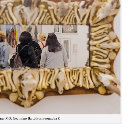
 neriMO. Gedimino Bartuškos nuotrauka ©