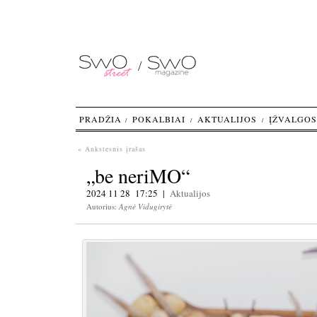
PRADŽIA
POKALBIAI
AKTUALIJOS
ĮŽVALGOS
« Ankstesnis įrašas
„be neriMO“
2024 11 28 17:25 |
Aktualijos
Autorius:
Agnė Vidugirytė