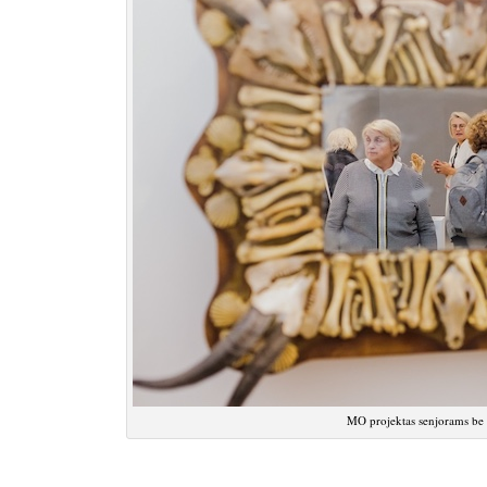
MO projektas senjorams be