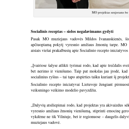
MO projektas senjorams be
Socialinis receptas – sielos negalavimams gydyti
Pasak MO muziejaus vadovės Mildos Ivanauskienės, šis p
apčiuopiamą pokytį vyresnio amžiaus žmonių tarpe. MO m
aisiais viešai prakalbusių apie Socialinio recepto iniciatyvos 
„Įvairiose šalyse atlikti tyrimai rodo, kad apie trečdalis sv
bet nerimo ir vienišumo. Taip pat mokslas jau įrodė, kad 
socialinius ryšius – tai tapo atspirties tašku kuriant šį pro
Socialinio recepto iniciatyvai Lietuvoje žengiant pirmu
veiksmingo veikimo modelio pavyzdžiu.
„Dalyvių atsiliepimai rodo, kad projektas yra akivaizdus sėkm
vyresnio amžiaus žmonių vienišumą, stiprinti emocinę gerovę
vykdėme ne tik Vilniuje, bet ir regionuose – daugelis dalyvi
muziejaus vadovė.