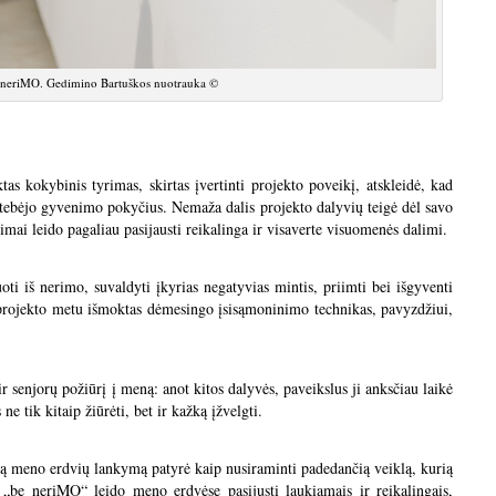
 neriMO. Gedimino Bartuškos nuotrauka ©
as kokybinis tyrimas, skirtas įvertinti projekto poveikį, atskleidė, kad
astebėjo gyvenimo pokyčius. Nemaža dalis projekto dalyvių teigė dėl savo
mai leido pagaliau pasijausti reikalinga ir visaverte visuomenės dalimi.
ti iš nerimo, suvaldyti įkyrias negatyvias mintis, priimti bei išgyventi
 projekto metu išmoktas dėmesingo įsisąmoninimo technikas, pavyzdžiui,
enjorų požiūrį į meną: anot kitos dalyvės, paveikslus ji anksčiau laikė
s ne tik kitaip žiūrėti, bet ir kažką įžvelgti.
tą meno erdvių lankymą patyrė kaip nusiraminti padedančią veiklą, kurią
s „be neriMO“ leido meno erdvėse pasijusti laukiamais ir reikalingais,