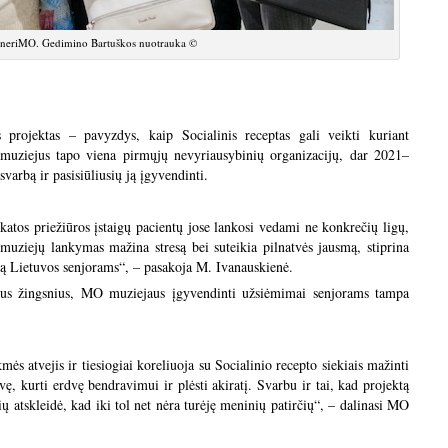
 neriMO. Gedimino Bartuškos nuotrauka ©
rojektas – pavyzdys, kaip Socialinis receptas gali veikti kuriant
uziejus tapo viena pirmųjų nevyriausybinių organizacijų, dar 2021–
svarbą ir pasisiūliusių ją įgyvendinti.
eikatos priežiūros įstaigų pacientų jose lankosi vedami ne konkrečių ligų,
muziejų lankymas mažina stresą bei suteikia pilnatvės jausmą, stiprina
jektą Lietuvos senjorams“, – pasakoja M. Ivanauskienė.
osius žingsnius, MO muziejaus įgyvendinti užsiėmimai senjorams tampa
ės atvejis ir tiesiogiai koreliuoja su Socialinio recepto siekiais mažinti
, kurti erdvę bendravimui ir plėsti akiratį. Svarbu ir tai, kad projektą
ų atskleidė, kad iki tol net nėra turėję meninių patirčių“, – dalinasi MO