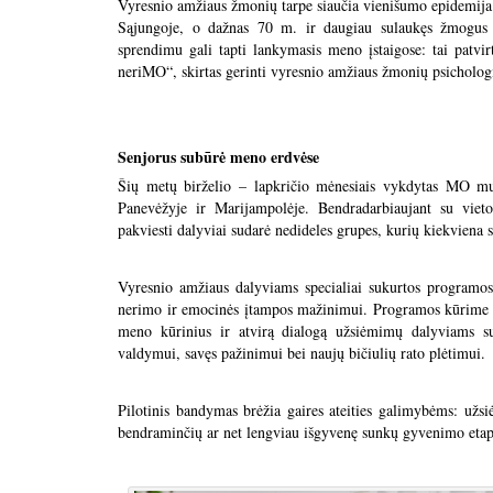
Vyresnio amžiaus žmonių tarpe siaučia vienišumo epidemija: 
Sąjungoje, o dažnas 70 m. ir daugiau sulaukęs žmogus s
sprendimu gali tapti lankymasis meno įstaigose: tai patvi
neriMO“, skirtas gerinti vyresnio amžiaus žmonių psicho
Senjorus subūrė meno erdvėse
Šių metų birželio – lapkričio mėnesiais vykdytas MO muz
Panevėžyje ir Marijampolėje. Bendradarbiaujant su vieto
pakviesti dalyviai sudarė nedideles grupes, kurių kiekviena s
Vyresnio amžiaus dalyviams specialiai sukurtos programo
nerimo ir emocinės įtampos mažinimui. Programos kūrime d
meno kūrinius ir atvirą dialogą užsiėmimų dalyviams sut
valdymui, savęs pažinimui bei naujų bičiulių rato plėtimui.
Pilotinis bandymas brėžia gaires ateities galimybėms: užsi
bendraminčių ar net lengviau išgyvenę sunkų gyvenimo etap