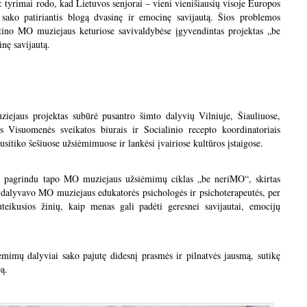
tyrimai rodo, kad Lietuvos senjorai – vieni vienišiausių visoje Europos
ako patiriantis blogą dvasinę ir emocinę savijautą. Šios problemos
rtino MO muziejaus keturiose savivaldybėse įgyvendintas projektas „be
loginę savijautą.
iejaus projektas subūrė pusantro šimto dalyvių Vilniuje, Šiauliuose,
s Visuomenės sveikatos biurais ir Socialinio recepto koordinatoriais
usitiko šešiuose užsiėmimuose ir lankėsi įvairiose kultūros įstaigose.
s pagrindu tapo MO muziejaus užsiėmimų ciklas „be neriMO“, skirtas
alyvavo MO muziejaus edukatorės psichologės ir psichoterapeutės, per
eikusios žinių, kaip menas gali padėti geresnei savijautai, emocijų
ėmimų dalyviai sako pajutę didesnį prasmės ir pilnatvės jausmą, sutikę
ą.