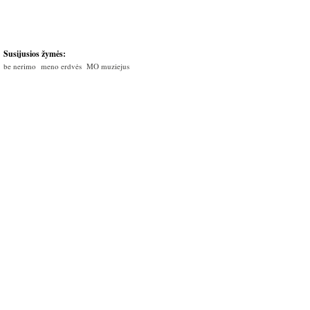
Susijusios žymės:
be nerimo
meno erdvės
MO muziejus