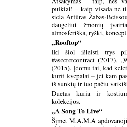
Atsakymas – taip, nes vai
puikiai! – kaip visada ne t
siela Artūras Žabas-Beiss
daugeliui žmonių įvair
atmosferiška, ryški, koncept
„Rooftop“
Iki šiol išleisti trys 
#asecretcontract (2017), 
(2015). Įdomu tai, kad kele
kurti kvepalai – jei kam pa
iš sunkių ir tuo pačiu vaiki
Duetas kuria ir kostium
kolekcijos.
„A Song To Live“
Šįmet M.A.M.A apdovanojim