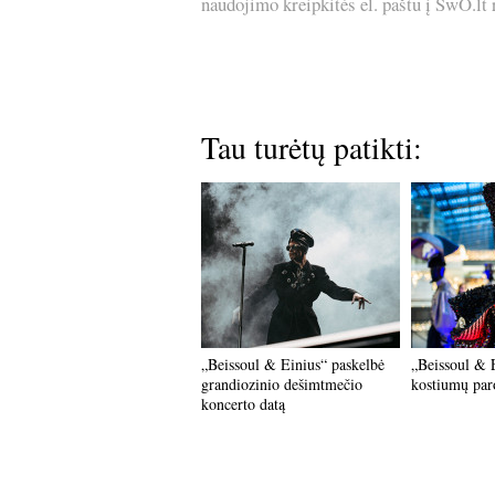
naudojimo kreipkitės el. paštu į SwO.lt
Tau turėtų patikti:
„Beissoul & Einius“ paskelbė
„Beissoul & E
grandiozinio dešimtmečio
kostiumų par
koncerto datą