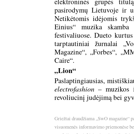
elektroninės grupės tit
pasirodymų Lietuvoje ir u
Netikėtomis idėjomis tryk
Einius“ muzika skamba už
festivaliuose. Dueto kurtu
tarptautiniai žurnalai
Magazine“, „Forbes“, „MM
Caire“.
„Lion“
Paslaptingiausias, mistiškia
electrofashion
– muzikos ir
revoliucinį judėjimą bei gyv
Griežtai draudžiama „SwO magazine“ pask
visuomenės informavimo priemonėse bei p