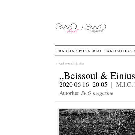
PRADŽIA
POKALBIAI
AKTUALIJOS
« Ankstesnis įrašas
„Beissoul & Einius
2020 06 16 20:05 |
M.I.C.
SwO magazine
Autorius: