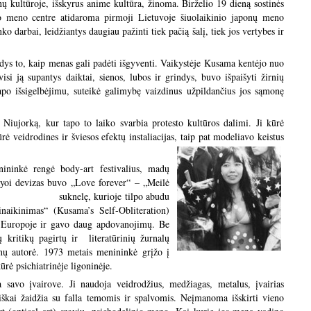
nų kultūroje, išskyrus anime kultūra, žinoma. Birželio 19 dieną sostinės
nio meno centre atidaroma pirmoji Lietuvoje šiuolaikinio japonų meno
o darbai, leidžiantys daugiau pažinti tiek pačią šalį, tiek jos vertybes ir
ys to, kaip menas gali padėti išgyventi. Vaikystėje Kusama kentėjo nuo
visi ją supantys daiktai, sienos, lubos ir grindys, buvo išpaišyti žirnių
o išsigelbėjimu, suteikė galimybę vaizdinus užpildančius jos sąmonę
iujorką, kur tapo to laiko svarbia protesto kultūros dalimi. Ji kūrė
ūrė veidrodines ir šviesos efektų instaliacijas, taip pat modeliavo keistus
ininkė rengė body-art festivalius, madų
ayoi devizas buvo „Love forever“ – „Meilė
 vestuvinę
suknelę, kurioje tilpo abudu
inaikinimas“ (Kusama’s Self-Obliteration)
 Europoje ir gavo daug apdovanojimų. Be
 kritikų pagirtų ir literatūrinių žurnalų
ų autorė. 1973 metais menininkė grįžo į
ūrė psichiatrinėje ligoninėje.
 savo įvairove. Ji naudoja veidrodžius, medžiagas, metalus, įvairias
iškai žaidžia su falla temomis ir spalvomis. Neįmanoma išskirti vieno