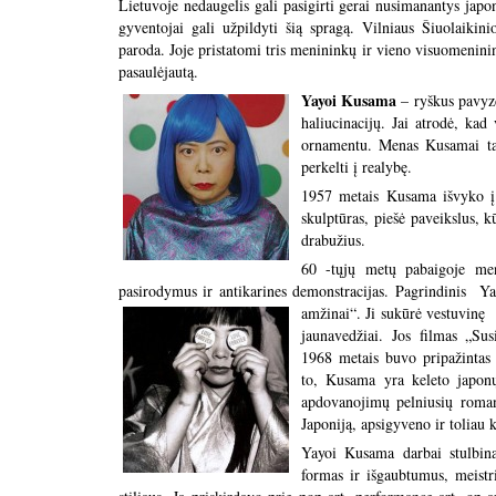
Lietuvoje nedaugelis gali pasigirti gerai nusimanantys japo
gyventojai gali užpildyti šią spragą. Vilniaus Šiuolaiki
paroda. Joje pristatomi tris menininkų ir vieno visuomeninink
pasaulėjautą.
Yayoi Kusama
– ryškus pavyzd
haliucinacijų. Jai atrodė, kad 
ornamentu. Menas Kusamai tap
perkelti į realybę.
1957 metais Kusama išvyko į N
skulptūras, piešė paveikslus, k
drabužius.
60 -tųjų metų pabaigoje men
pasirodymus ir antikarines demonstracijas. Pagrindinis Y
amžinai“. Ji sukūrė
jaunavedžiai. Jos filmas „Sus
1968 metais buvo pripažintas
to, Kusama yra keleto japonų
apdovanojimų pelniusių roman
Japoniją, apsigyveno ir toliau k
Yayoi Kusama darbai stulbina
formas ir išgaubtumus, meistr