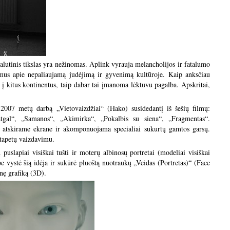
alutinis tikslas yra nežinomas. Aplink vyrauja melancholijos ir fatalumo
ymus apie nepaliaujamą judėjimą ir gyvenimą kultūroje. Kaip anksčiau
į kitus kontinentus, taip dabar tai įmanoma lėktuvu pagalba. Apskritai,
 2007 metų darbą „Vietovaizdžiai“ (Hako) susidedantį iš šešių filmų:
 atgal“, „Samanos“, „Akimirka“, „Pokalbis su siena“, „Fragmentas“.
 atskirame ekrane ir akomponuojama specialiai sukurtų gamtos garsų.
 tapetų vaizdavimu.
uslapiai visiškai tušti ir moterų albinosų portretai (modeliai visiškai
 vystė šią idėja ir sukūrė pluoštą nuotraukų „Veidas (Portretas)“ (Face
inę grafiką (3D).