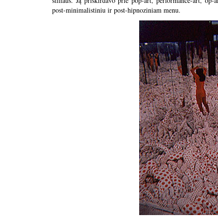
stiliaus. Ją priskirdavo prie pop-art, performance-art, op-
post-minimalistiniu ir post-hipnoziniam menu.