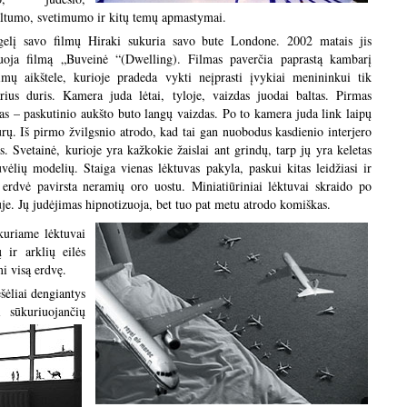
ltumo, svetimumo ir kitų temų apmastymai.
elį savo filmų Hiraki sukuria savo bute Londone. 2002 matais jis
uoja filmą „Buveinė “(Dwelling). Filmas paverčia paprastą kambarį
imų aikštele, kurioje pradeda vykti neįprasti įvykiai menininkui tik
rius duris. Kamera juda lėtai, tyloje, vaizdas juodai baltas. Pirmas
as – paskutinio aukšto buto langų vaizdas. Po to kamera juda link laipų
urų. Iš pirmo žvilgsnio atrodo, kad tai gan nuobodus kasdienio interjero
as. Svetainė, kurioje yra kažkokie žaislai ant grindų, tarp jų yra keletas
uvėlių modelių. Staiga vienas lėktuvas pakyla, paskui kitas leidžiasi ir
 erdvė pavirsta neramių oro uostu. Miniatiūriniai lėktuvai skraido po
uje. Jų judėjimas hipnotizuoja, bet tuo pat metu atrodo komiškas.
kuriame lėktuvai
 ir arklių eilės
mi visą erdvę.
šėliai dengiantys
i sūkuriuojančių