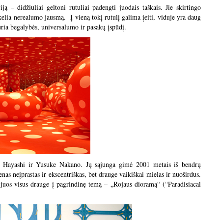
 – didžiuliai geltoni rutuliai padengti juodais taškais. Jie skirtingo
ukelia nerealumo jausmą. Į vieną tokį rutulį galima įeiti, viduje yra daug
kuria begalybės, universalumo ir pasakų įspūdį.
 Hayashi ir Yusuke Nakano. Jų sąjunga gimė 2001 metais iš bendrų
nas neįprastas ir ekscentriškas, bet drauge vaikiškai mielas ir nuoširdus.
mi juos visus drauge į pagrindinę temą – „Rojaus dioramą“ (“Paradisiacal