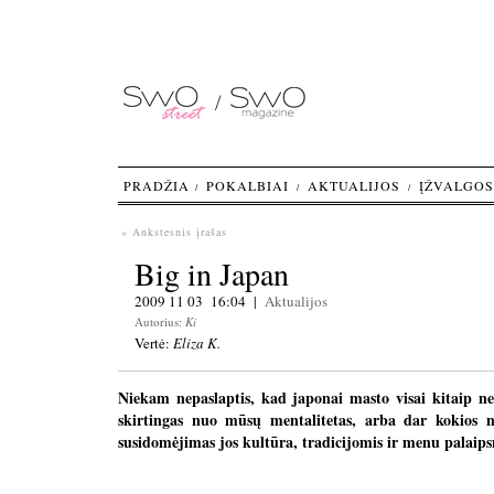
PRADŽIA
POKALBIAI
AKTUALIJOS
ĮŽVALGOS
« Ankstesnis įrašas
Big in Japan
2009 11 03 16:04 |
Aktualijos
Autorius:
Ki
Vertė:
Eliza K.
Niekam nepaslaptis, kad japonai masto visai kitaip ne
skirtingas nuo mūsų mentalitetas, arba dar kokios no
susidomėjimas jos kultūra, tradicijomis ir menu palaips