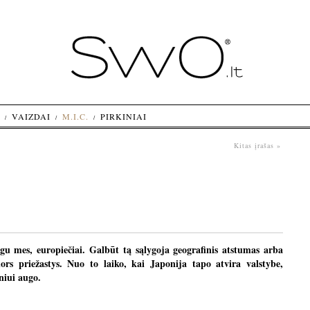
VAIZDAI
M.I.C.
PIRKINIAI
Kitas įrašas »
gu mes, europiečiai. Galbūt tą sąlygoja geografinis atstumas arba
rs priežastys. Nuo to laiko, kai Japonija tapo atvira valstybe,
niui augo.