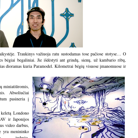
 vaikystėje. Traukinys važiuoja ratu sustodamas tose pačiose stotyse… O
es bėgiai begaliniai. Jie išdėstyti ant grindų, sienų, už kambario ribų,
ias dioramas kuria Paramodel. Kilometrai bėgių visuose įmanomuose ir
e paviršiuose.
ų miniatiūromis,
is. Absoliučiai
rtum pasineria į
 keletą Londono
JAV ir Japonijos
nius video
darbus,
e yra menininko
ko, judesio,