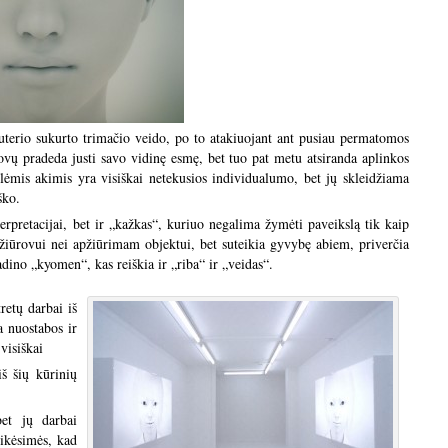
terio sukurto trimačio veido, po to atakiuojant ant pusiau permatomos
rovų pradeda justi savo vidinę esmę, bet tuo pat metu atsiranda aplinkos
lėmis akimis yra visiškai netekusios individualumo, bet jų skleidžiama
ško.
rpretacijai, bet ir „kažkas“, kuriuo negalima žymėti paveikslą tik kaip
žiūrovui nei apžiūrimam objektui, bet suteikia gyvybę abiem, priverčia
dino „kyomen“, kas reiškia ir „riba“ ir „veidas“.
retų darbai iš
a nuostabos ir
visiškai
iš šių kūrinių
bet jų darbai
 Tikėsimės, kad