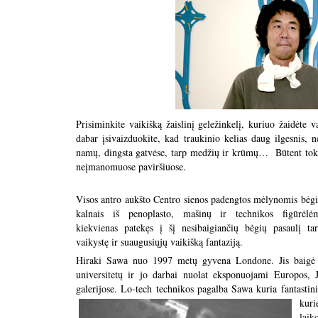
Prisiminkite vaikišką žaislinį geležinkelį, kuriuo žaidėte
dabar įsivaizduokite, kad traukinio kelias daug ilgesnis, n
namų, dingsta gatvėse, tarp medžių ir krūmų… Būtent tok
neįmanomuos
Visos antro aukšto Centro sienos padengtos mėlynomis bėgi
kalnais iš penoplasto, mašinų ir technikos figūrėlėm
kiekvienas patekęs į šį nesibaigiančių bėgių pasaulį ta
vaikystę ir suaugusiųjų vaikišką fantaziją.
Hiraki Sawа nuo 1997 metų gyvena Londone. Jis baigė
universitetų ir jo darbai nuolat eksponuojami Europos, 
galerijose. Lo-tech technikos pagalba Sawa kuria fantasti
kuri
lai