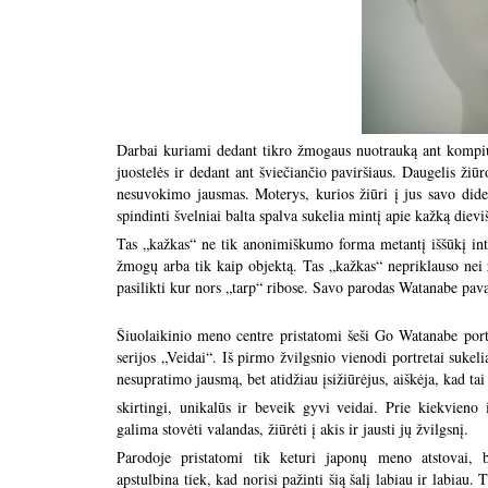
Darbai kuriami dedant tikro žmogaus nuotrauką ant kompiu
juostelės ir dedant ant šviečiančio paviršiaus. Daugelis žiū
nesuvokimo jausmas. Moterys, kurios žiūri į jus savo dide
spindinti švelniai balta spalva sukelia mintį apie kažką dievi
Tas „kažkas“ ne tik anonimiškumo forma metantį iššūkį inte
žmogų arba tik kaip objektą. Tas „kažkas“ nepriklauso nei 
pasilikti kur nors „tarp“ ribose. Savo parodas Watanabe pava
Šiuolaikinio meno centre pristatomi šeši Go Watanabe port
serijos „Veidai“. Iš pirmo žvilgsnio vienodi portretai sukeli
nesupratimo jausmą, bet atidžiau įsižiūrėjus, aiškėja, kad tai 
skirtingi, unikalūs ir beveik gyvi veidai. Prie kiekvieno 
galima stovėti valandas, žiūrėti į akis ir jausti jų žvilgsnį.
Parodoje pristatomi tik keturi japonų meno atstovai, 
apstulbina tiek, kad norisi pažinti šią šalį labiau ir labiau.