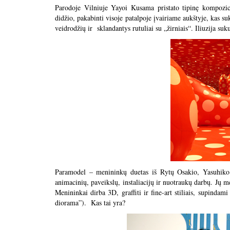
Parodoje Vilniuje Yayoi Kusama pristato tipinę kompoziciją
didžio, pakabinti visoje patalpoje įvairiame aukštyje, kas s
veidrodžių ir sklandantys rutuliai su „žirniais“. Iliuzija su
Paramodel – menininkų duetas iš Rytų Osakio, Yasuhiko
animacinių, paveikslų, instaliacijų ir nuotraukų darbų. Jų me
Menininkai dirba 3D, graffiti ir fine-art stiliais, supinda
diorama”). Kas tai yra?