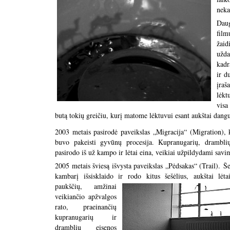
neka
Daug
film
žaid
užda
kadr
ir d
įraš
lėkt
visa
butą tokių greičiu, kurį matome lėktuvui esant aukštai dang
2003 metais pasirodė paveikslas „Migracija“ (Migration), 
buvo pakeisti gyvūnų procesija. Kupranugarių, dramblių
pasirodo iš už kampo ir lėtai eina, veikiai užpildydami savi
2005 metais šviesą išvysta paveikslas „Pėdsakas“ (Trail). Še
kambarį išsisklaido ir rodo kitus šešėlius, aukštai lėta
paukščių, amžinai
veikiančio apžvalgos
rato, praeinančių
kupranugarių ir
dramblių eisenos