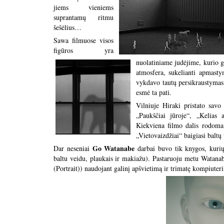
jiems vieniems
suprantamų ritmu
šešėlius…
Sawa filmuose visos
figūros yra
nuolatiniame judėjime, kurio g
atmosfera, sukelianti apmast
vykdavo tautų persikraustymas 
esmė ta pati.
Vilniuje Hiraki pristato savo
„Paukščiai jūroje“, „Kelias
Kiekviena filmo dalis rodoma
„Vietovaizdžiai“ baigiasi baltų
Go Watanabe
Dar neseniai
darbai buvo tik knygos, kurių p
baltu veidu, plaukais ir makiažu). Pastaruoju metu Watanabe
(Portrait)) naudojant galinį apšvietimą ir trimatę kompiuter