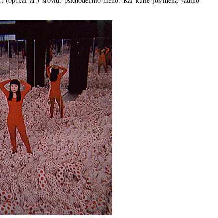
art (optical art) srovių, psichodelinio meno. Kai kurie jos meną vadino