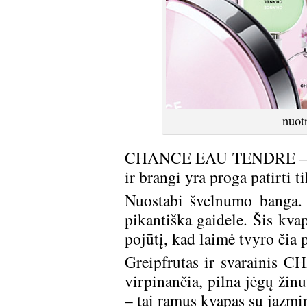
nuot
CHANCE EAU TENDRE – tai o
ir brangi yra proga patirti t
Nuostabi švelnumo banga. S
pikantiška gaidele. Šis kva
pojūtį, kad laimė tvyro čia 
Greipfrutas ir svarainis
virpinančia, pilna jėgų žinu
– tai ramus kvapas su jazmi