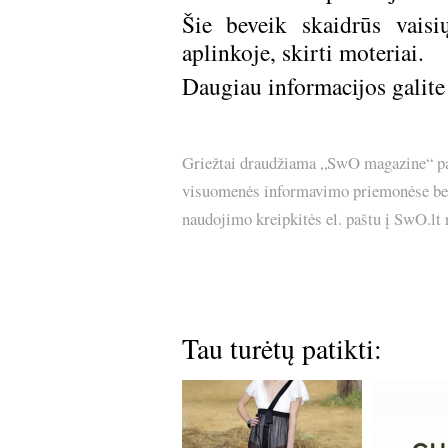
Šie beveik skaidrūs vais
aplinkoje, skirti moteriai.
Daugiau informacijos galite
Griežtai draudžiama „SwO magazine“ pask
visuomenės informavimo priemonėse bei p
naudojimo kreipkitės el. paštu į SwO.lt
Tau turėtų patikti: