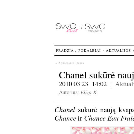
PRADŽIA
POKALBIAI
AKTUALIJOS
« Ankstesnis įrašas
Chanel sukūrė nauj
2010 03 23 14:02 |
Aktuali
Eliza K.
Autorius:
Chanel
sukūrė naują kv
Chance
ir
Chance Eau Frai