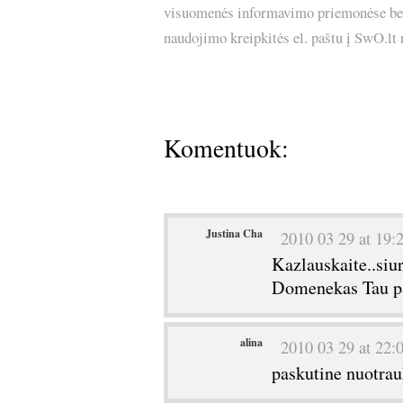
visuomenės informavimo priemonėse bei p
naudojimo kreipkitės el. paštu į SwO.lt
Komentuok:
Justina Cha
2010 03 29 at 19:
Kazlauskaite..siur
Domenekas Tau pad
alina
2010 03 29 at 22:
paskutine nuotrauk