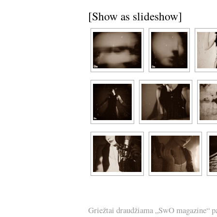
[Show as slideshow]
Griežtai draudžiama „SwO magazine“ pask