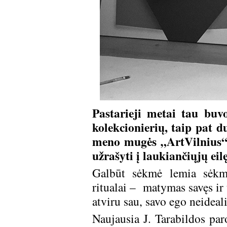
Pastarieji metai tau buvo
kolekcionierių, taip pat 
meno mugės „ArtVilnius“ 
užrašyti į laukiančiųjų ei
Galbūt sėkmė lemia sėkmę
ritualai – matymas savęs ir 
atviru sau, savo ego neideal
Naujausia J. Tarabildos par