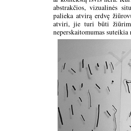
abstrakčios, vizualinės sit
palieka atvirą erdvę žiūrov
atviri, jie turi būti žiūr
neperskaitomumas suteikia 