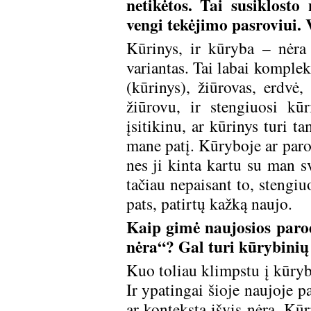
netikėtos. Tai susiklosto
vengi tekėjimo pasroviui. 
Kūrinys, ir kūryba – nėra 
variantas. Tai labai komplek
(kūrinys), žiūrovas, erdvė,
žiūrovu, ir stengiuosi kū
įsitikinu, ar kūrinys turi ta
mane patį. Kūryboje ar paro
nes ji kinta kartu su man 
tačiau nepaisant to, stengiu
pats, patirtų kažką naujo.
Kaip gimė naujosios parod
nėra“? Gal turi kūrybinių 
Kuo toliau klimpstu į kūrybą
Ir ypatingai šioje naujoje p
ar kontekstą išvis nėra. Kūr