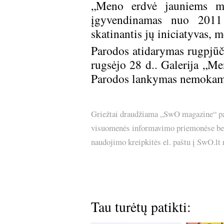
„Meno erdvė jauniems men
įgyvendinamas nuo 2011 
skatinantis jų iniciatyvas, 
Parodos atidarymas rugpjūči
rugsėjo 28 d.. Galerija „Me
Parodos lankymas nemokam
Griežtai draudžiama „SwO magazine“ pask
visuomenės informavimo priemonėse bei p
naudojimo kreipkitės el. paštu į SwO.lt
Tau turėtų patikti: