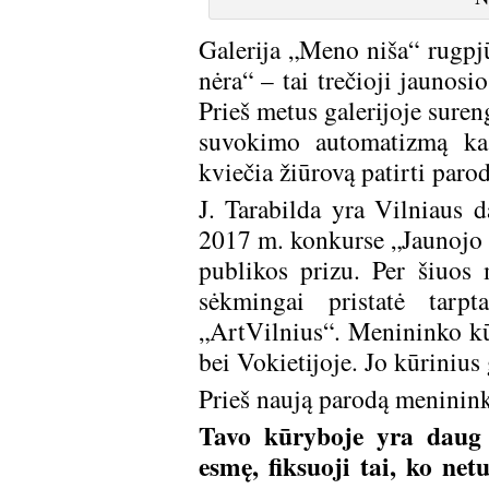
Galerija „Meno niša“ rugpjū
nėra“ – tai trečioji jaunos
Prieš metus galerijoje sure
suvokimo automatizmą kas
kviečia žiūrovą patirti paro
J. Tarabilda yra Vilniaus d
2017 m. konkurse „Jaunojo t
publikos prizu. Per šiuos 
sėkmingai pristatė tarp
„ArtVilnius“. Menininko kūr
bei Vokietijoje. Jo kūrinius
Prieš naują parodą meninink
Tavo kūryboje yra daug „
esmę, fiksuoji tai, ko ne