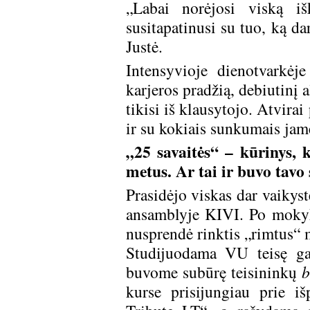
„Labai norėjosi viską iš
susitapatinusi su tuo, ką d
Justė.
Intensyvioje dienotvarkėj
karjeros pradžią, debiutinį 
tikisi iš klausytojo. Atvira
ir su kokiais sunkumais jame
„25 savaitės“ – kūrinys, k
metus. Ar tai ir buvo tavo
Prasidėjo viskas dar vaikys
ansamblyje KIVI. Po mokyk
nusprendė rinktis „rimtus“ m
Studijuodama VU teisę g
buvome subūrę teisininkų
kurse prisijungiau prie i