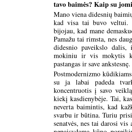
tavo baimės? Kaip su jomi
Mano viena didesnių baimių y
kad visa tai buvo veltui.
bijojau, kad mane demaskuo
Pamažu tai rimsta, nes daug
didesnio paveikslo dalis, 
mokiniu ir vis mokytis k
pastangas ir save ankstesnę.
Postmodernizmo kūdikiams
su ja labai padeda tvark
koncentruotis į savo veiklą
kiekį kasdienybėje. Tai, kas
neverta baimintis, kad kažk
svarbu ir būtina. Turiu pris
senatvės, nes tai darosi vis
nepaisydama kūno poreikių