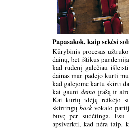
Papasakok, kaip sekėsi so
Kūrybinis procesas užtruko
dainų, bet ištikus pandemija
kad rudenį galėčiau išleist
dainas man padėjo kurti mu
kad galėjome kartu skirti d
kai gauni
demo
įrašą ir at
Kai kurių idėjų reikėjo su
skirtingų
back
vokalo partij
buvę per sudėtinga. Esu u
apsiverkti, kad nėra taip,