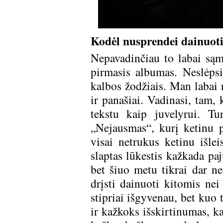
Kodėl nusprendei dainuoti
Nepavadinčiau to labai sąm
pirmasis albumas. Neslėps
kalbos žodžiais. Man labai n
ir panašiai. Vadinasi, tam,
tekstu kaip juvelyrui. T
„Nejausmas“, kurį ketinu pr
visai netrukus ketinu išlei
slaptas lūkestis kažkada paj
bet šiuo metu tikrai dar ne
drįsti dainuoti kitomis nei
stipriai išgyvenau, bet kuo 
ir kažkoks išskirtinumas, kad