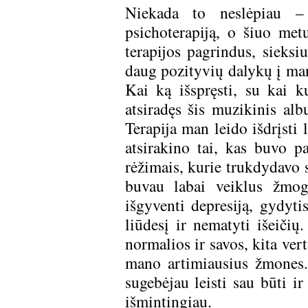
Niekada to neslėpiau – 
psichoterapiją, o šiuo met
terapijos pagrindus, sieksi
daug pozityvių dalykų į man
Kai ką išspręsti, su kai k
atsiradęs šis muzikinis a
Terapija man leido išdrįsti 
atsirakino tai, kas buvo p
rėžimais, kurie trukdydavo s
buvau labai veiklus žmog
išgyventi depresiją, gydytis
liūdesį ir nematyti išeičių
normalios ir savos, kita ver
mano artimiausius žmones.
sugebėjau leisti sau būti i
išmintingiau.