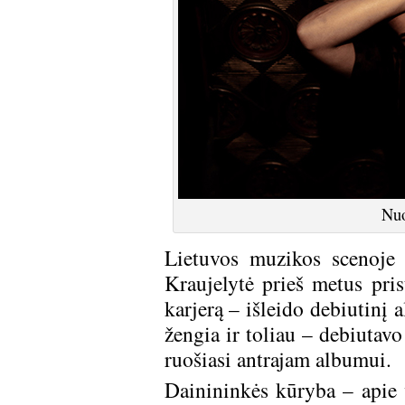
Nuo
Lietuvos muzikos scenoje 
Kraujelytė prieš metus pri
karjerą – išleido debiutinį 
žengia ir toliau – debiutavo
ruošiasi antrajam albumui.
Dainininkės kūryba – apie 