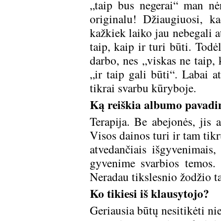
„taip bus negerai“ man nė
originalu! Džiaugiuosi, 
kažkiek laiko jau nebegali a
taip, kaip ir turi būti. Tod
darbo, nes „viskas ne taip,
„ir taip gali būti“. Labai 
tikrai svarbu kūryboje.
Ką reiškia albumo pavadi
Terapija. Be abejonės, jis 
Visos dainos turi ir tam tikr
atvedančiais išgyvenimais
gyvenime svarbios temos.
Neradau tikslesnio žodžio ta
Ko tikiesi iš klausytojo?
Geriausia būtų nesitikėti ni