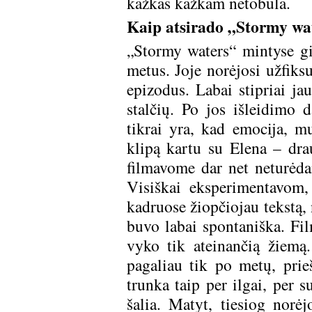
kažkas kažkam netobula.
Kaip atsirado „Stormy wa
„Stormy waters“ mintyse gim
metus. Joje norėjosi užfiksu
epizodus. Labai stipriai jau
stalčių. Po jos išleidimo 
tikrai yra, kad emocija, m
klipą kartu su Elena – dra
filmavome dar net neturėdam
Visiškai eksperimentavom
kadruose žiopčiojau tekstą,
buvo labai spontaniška. Fi
vyko tik ateinančią žiemą
pagaliau tik po metų, prie
trunka taip per ilgai, per s
šalia. Matyt, tiesiog norė