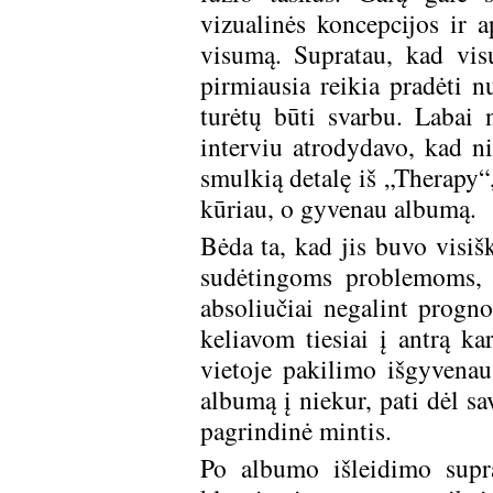
vizualinės koncepcijos ir 
visumą. Supratau, kad vis
pirmiausia reikia pradėti n
turėtų būti svarbu. Labai n
interviu atrodydavo, kad ni
smulkią detalę iš „Therapy“,
kūriau, o gyvenau albumą.
Bėda ta, kad jis buvo visiš
sudėtingoms problemoms, t
absoliučiai negalint progno
keliavom tiesiai į antrą k
vietoje pakilimo išgyvenau
albumą į niekur, pati dėl sav
pagrindinė mintis.
Po albumo išleidimo supra