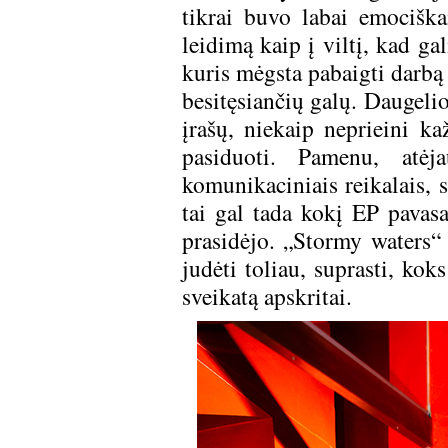
tikrai buvo labai emocišk
leidimą kaip į viltį, kad g
kuris mėgsta pabaigti darbą
besitęsiančių galų. Daugelio
įrašų, niekaip neprieini k
pasiduoti. Pamenu, atėj
komunikaciniais reikalais, 
tai gal tada kokį EP pavasa
prasidėjo. „Stormy waters“ 
judėti toliau, suprasti, kok
sveikatą apskritai.