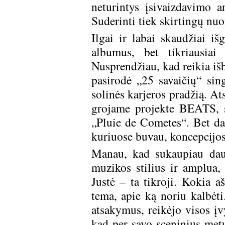
neturintys įsivaizdavimo ar
Suderinti tiek skirtingų nu
Ilgai ir labai skaudžiai iš
albumus, bet tikriausiai
Nusprendžiau, kad reikia iš
pasirodė „25 savaičių“ sing
solinės karjeros pradžią. A
grojame projekte BEATS, 
„Pluie de Cometes“. Bet dai
kuriuose buvau, koncepcijos
Manau, kad sukaupiau daug 
muzikos stilius ir amplua,
Justė – ta tikroji. Kokia 
tema, apie ką noriu kalbėti
atsakymus, reikėjo visos įvy
kad per savo sceninius met