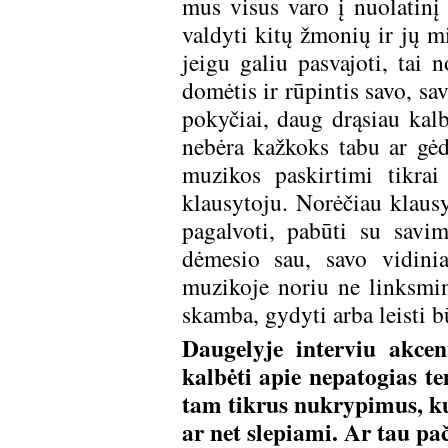
mus visus varo į nuolatinį 
valdyti kitų žmonių ir jų m
jeigu galiu pasvajoti, tai 
domėtis ir rūpintis savo, sa
pokyčiai, daug drąsiau kal
nebėra kažkoks tabu ar gėdi
muzikos paskirtimi tikrai
klausytoju. Norėčiau klausy
pagalvoti, pabūti su savi
dėmesio sau, savo vidin
muzikoje noriu ne linksmint
skamba, gydyti arba leisti b
Daugelyje interviu akcen
kalbėti apie nepatogias t
tam tikrus nukrypimus, k
ar net slepiami. Ar tau pa