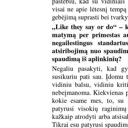
pastebiu, kad su vidiniais
visai ne apie lėtesnį tempą
gebėjimą suprasti bei tvarky
„Like they say or do“ – k
matymą per primestas au
negailestingus standartu
atsiribojimą nuo spaudimo
spaudimą iš aplinkinių?
Negaliu pasakyti, kad gy
susikuriu pati sau. Įdomu ta
vidiniu balsu, vidiniu krit
nebeįmanoma. Kiekvienas po
kokie esame mes, to, su 
patyrusi visokių raginimų
kažkaip atrodyti arba atsisa
Tikrai esu patyrusi spaudim