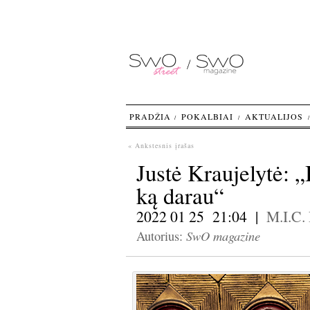
PRADŽIA
POKALBIAI
AKTUALIJOS
« Ankstesnis įrašas
Justė Kraujelytė: „
ką darau“
2022 01 25 21:04 |
M.I.C.
SwO magazine
Autorius: