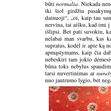
būti
normalia
. Niekada neno
iki šiol girdžiu pasakym
dainuoji“, „oi, kaip tau su
nervina, tai aišku, kad imi 
išlipsi. Bet pati suvokiu, k
nelabai man svarbu, kas ka
supratus, kodėl ir apie ką no
apmąstymams, kaip čia dabar
nebeskiri tam jokio dėmesi
būna toks nebylus spaudim
tarsi nuvertinimas ar
nuraš
nuo jautrumo lygio, bet nega