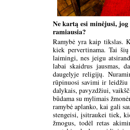
Ne kartą esi minėjusi, jo
ramiausia?
Ramybė yra kaip tikslas. Ka
kiek pervertinama. Tai šių
laimingi, nes jeigu atsira
labai skaidrus jausmas, da
daugelyje religijų. Nurami
rūpinuosi savimi ir leidžiu s
dalykais, pavyzdžiui, vaikš
būdama su mylimais žmonėmi
ramybė aplanko, kai gali sau
stengeisi, įsitraukei tiek,
žmogus, todėl retas akimir