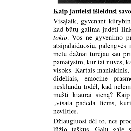
Kaip jauteisi išleidusi sa
Visąlaik, gyvenant kūrybini
kad būtų galima judėti lin
tokio
. Vos ne gyvenimo pra
atsipalaiduosiu, palengvės 
metu dažnai turėjau sau pr
pamatysim, kur tai nuves, k
visoks. Kartais maniakinis, 
dideliais, emocine pras
nesklandu todėl, kad nelemt
mušti kiaurai sieną? Kaip
„visata padeda tiems, kuri
nevilties.
Džiaugiuosi dėl to, nes pro
lūžio taškus. Galų gale 