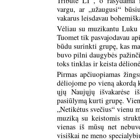
Tribute LT“, o rašydama m
vargu, ar „užaugusi“ būsiu
vakarus leisdavau bohemišk
Vėliau su muzikantu Luku 
Tuomet tik pasvajodavau apie
būdu surinkti grupę, kas man
buvo pilni daugybės pažinčių
toks tinklas ir keista dėlion
Pirmas apčiuopiamas žings
dėliojome po vieną akordą 
ųjų Naujųjų išvakarėse i
pasiūlymą kurti grupę. Vieni
„Netikėtus svečius“ vienu m
muziką su keistomis struk
vienas iš mūsų net nebuvo
visiškai ne meno specialybių