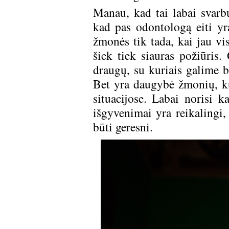
Manau, kad tai labai svarb
kad pas odontologą eiti yra
žmonės tik tada, kai jau vi
šiek tiek siauras požiūris.
draugų, su kuriais galime bū
Bet yra daugybė žmonių, kur
situacijose. Labai norisi k
išgyvenimai yra reikalingi,
būti geresni.