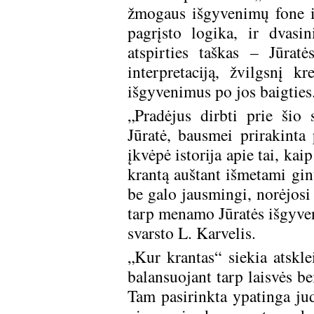
žmogaus išgyvenimų fone ir 
pagrįsto logika, ir dvasi
atspirties taškas – Jūrat
interpretaciją, žvilgsnį 
išgyvenimus po jos baigties
„Pradėjus dirbti prie šio 
Jūratė, bausmei prirakinta 
įkvėpė istorija apie tai, kai
krantą auštant išmetami gint
be galo jausmingi, norėjosi
tarp menamo Jūratės išgyven
svarsto L. Karvelis
„Kur krantas“ siekia atskle
balansuojant tarp laisvės b
Tam pasirinkta ypatinga ju