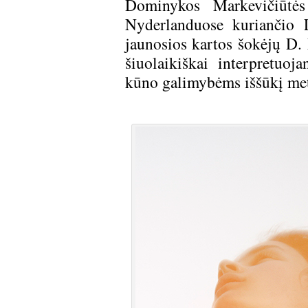
Dominykos Markevičiūtės 
Nyderlanduose kuriančio L
jaunosios kartos šokėjų D.
šiuolaikiškai interpretuoja
kūno galimybėms iššūkį me