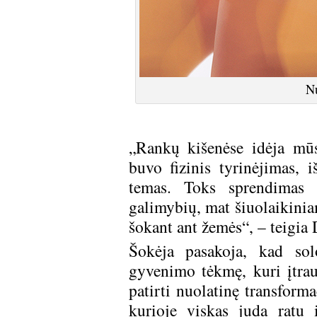
Nu
„Rankų kišenėse idėja mūs
buvo fizinis tyrinėjimas, 
temas. Toks sprendimas 
galimybių, mat šiuolaikini
šokant ant žemės“, – teigi
Šokėja pasakoja, kad sol
gyvenimo tėkmę, kuri įtrau
patirti nuolatinę transform
kurioje viskas juda ratu 