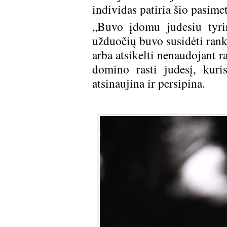
individas patiria šio pasime
„Buvo įdomu judesiu tyrin
užduočių buvo susidėti ranka
arba atsikelti nenaudojant 
domino rasti judesį, kuri
atsinaujina ir persipi