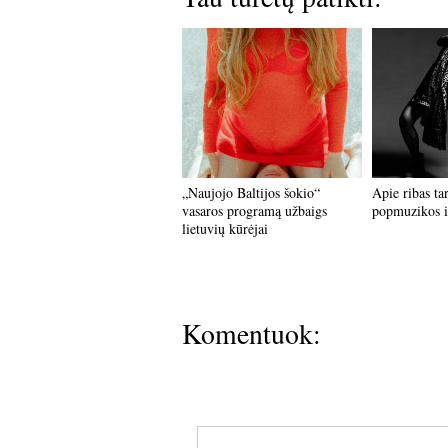
„Naujojo Baltijos šokio“
Apie ribas tar
vasaros programą užbaigs
popmuzikos i
lietuvių kūrėjai
Komentuok: