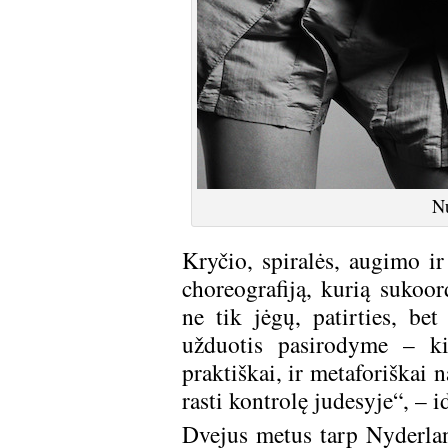
Nu
Kryčio, spiralės, augimo ir
choreografiją, kurią sukoor
ne tik jėgų, patirties, be
užduotis pasirodyme – ki
praktiškai, ir metaforiškai 
rasti kontrolę judesyje“, – i
Dvejus metus tarp Nyderlan