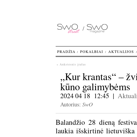
PRADŽIA
POKALBIAI
AKTUALIJOS
« Ankstesnis įrašas
„Kur krantas“ – žvil
kūno galimybėms
2024 04 18 12:45 |
Aktuali
SwO
Autorius:
Balandžio 28 dieną festiva
laukia išskirtinė lietuvišk