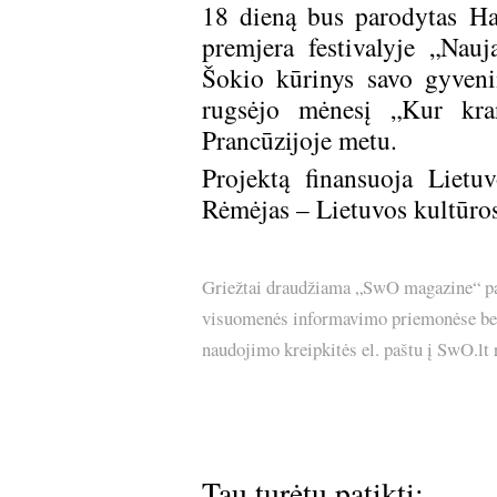
18 dieną bus parodytas Ha
premjera festivalyje „Nauj
Šokio kūrinys savo gyvenim
rugsėjo mėnesį „Kur kra
Prancūzijoje metu.
Projektą finansuoja Lietu
Rėmėjas – Lietuvos kultūros 
Griežtai draudžiama „SwO magazine“ pask
visuomenės informavimo priemonėse bei p
naudojimo kreipkitės el. paštu į SwO.lt
Tau turėtų patikti: