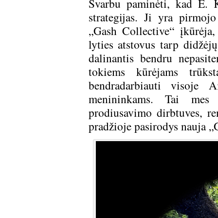
Svarbu paminėti, kad E. K
strategijas. Ji yra pirmo
„Gash Collective“ įkūrėja,
lyties atstovus tarp didžėj
dalinantis bendru nepasit
tokiems kūrėjams trūks
bendradarbiauti visoje A
menininkams. Tai mes 
prodiusavimo dirbtuves, re
pradžioje pasirodys nauja „