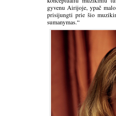
konceptualiu muzikiniu tu
gyvenu Airijoje, ypač malo
prisijungti prie šio muziki
sumanymas.“