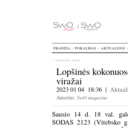
PRADŽIA
POKALBIAI
AKTUALIJOS
« Ankstesnis įrašas
Lopšinės kokonuose
viražai
2023 01 04 18:36 |
Aktuali
SwO magazine
Autorius:
Sausio 14 d. 18 val. gale
SODAS 2123 (Vitebsko g. 