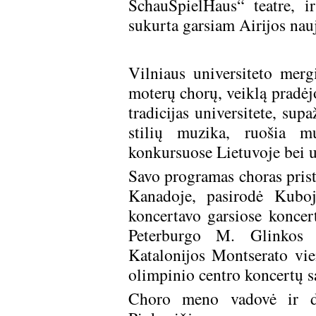
SchauSpielHaus“ teatre, 
sukurta garsiam Airijos na
Vilniaus universiteto mer
moterų chorų, veiklą pradėj
tradicijas universitete, sup
stilių muzika, ruošia mu
konkursuose Lietuvoje bei u
Savo programas choras prist
Kanadoje, pasirodė Kuboje
koncertavo garsiose koncer
Peterburgo M. Glinkos k
Katalonijos Montserato vie
olimpinio centro koncertų sal
Choro meno vadovė ir dir