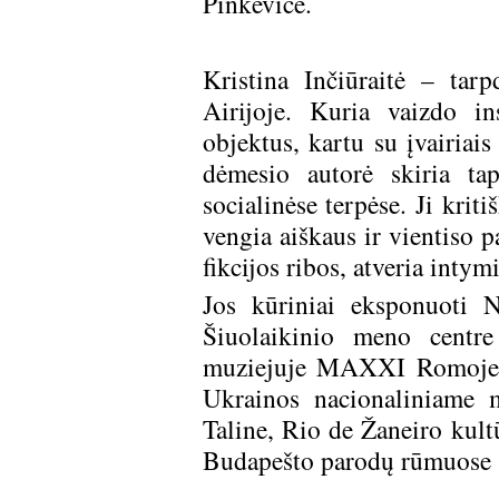
Pinkevičė.
Kristina Inčiūraitė – tar
Airijoje. Kuria vaizdo inst
objektus, kartu su įvairiai
dėmesio autorė skiria tap
socialinėse terpėse. Ji kriti
vengia aiškaus ir vientiso p
fikcijos ribos, atveria intym
Jos kūriniai eksponuoti N
Šiuolaikinio meno centr
muziejuje MAXXI Romoje, 
Ukrainos nacionaliniame
Taline, Rio de Žaneiro kul
Budapešto parodų rūmuose 