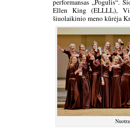
performansas „Pogulis“. Ši
Ellen King (
ELLLL
), Vi
šiuolaikinio meno kūrėja Kri
Nuotr