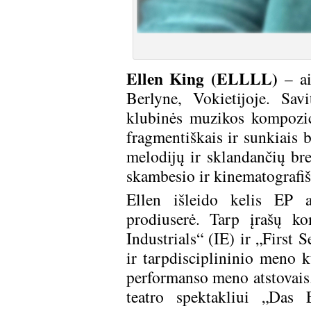
Ellen King (ELLLL)
– ai
Berlyne, Vokietijoje. Savi
klubinės muzikos kompozic
fragmentiškais ir sunkiais 
melodijų ir sklandančių bre
skambesio ir kinematografi
Ellen išleido kelis EP a
prodiuserė. Tarp įrašų ko
Industrials“ (IE) ir „First
ir tarpdisciplininio meno k
performanso meno atstovais.
teatro spektakliui „Das 