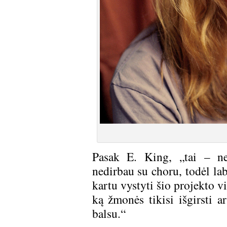
Pasak E. King, „tai – ne
nedirbau su choru, todėl la
kartu vystyti šio projekto vi
ką žmonės tikisi išgirsti a
balsu.“