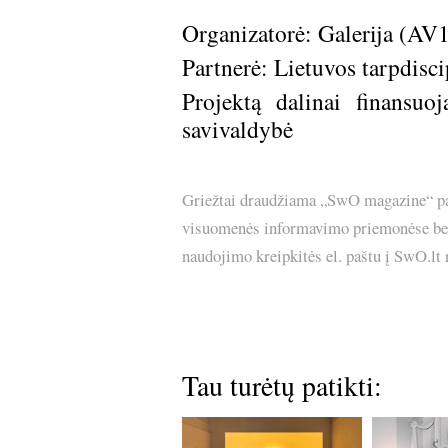
Organizatorė: Galerija (AV1
Partnerė: Lietuvos tarpdisc
Projektą dalinai finansuo
savivaldybė
Griežtai draudžiama „SwO magazine“ pask
visuomenės informavimo priemonėse bei p
naudojimo kreipkitės el. paštu į SwO.lt
Tau turėtų patikti: