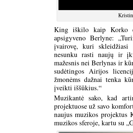
Kristin
King iškilo kaip Korko 
apsigyveno Berlyne: „Tur
įvairovę, kuri skleidžias
nesunku rasti naujų ir į
mažesnis nei Berlynas ir kū
sudėtingos Airijos licenc
žmonėms dažnai tenka kūry
įveikti iššūkius.“
Muzikantė sako, kad arti
projektuose už savo komfort
naujus muzikos projektus 
muzikos sferoje, kartu su „G