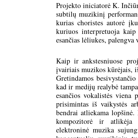
Projekto iniciatorė K. Inčiū
subtilų muzikinį performan
kurias choristes autorė įk
kuriuos interpretuoja kai
esančias lėliukes, palengva 
Kaip ir ankstesniuose proj
įvairiais muzikos kūrėjais, 
Gretindamos besivystančio 
kad ir medijų realybė tampa
esančios vokalistės viena p
prisimintas iš vaikystės a
bendrai atliekama lopšinė. Į
kompozitorė ir atlikėja
elektroninė muzika sujung