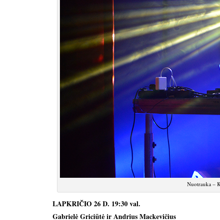
Nuotrauka – K
LAPKRIČIO 26 D. 19:30 val.
Gabrielė Griciūtė ir Andrius Mackevičius