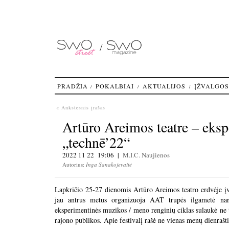
PRADŽIA
POKALBIAI
AKTUALIJOS
ĮŽVALGOS
« Ankstesnis įrašas
Artūro Areimos teatre – eksp
„technē’22“
2022 11 22 19:06 |
M.I.C.
Naujienos
Autorius:
Inga Sanakojevaitė
Lapkričio 25-27 dienomis Artūro Areimos teatro erdvėje įvy
jau antrus metus organizuoja AAT trupės ilgametė na
eksperimentinės muzikos / meno renginių ciklas sulaukė ne ti
rajono publikos. Apie festivalį rašė ne vienas menų dienraš