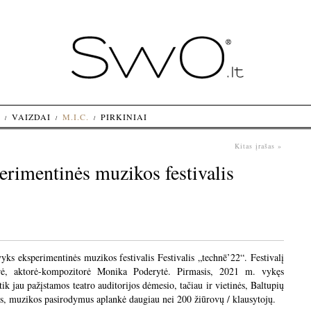
VAIZDAI
M.I.C.
PIRKINIAI
Kitas įrašas »
erimentinės muzikos festivalis
ks eksperimentinės muzikos festivalis Festivalis „technē’22“. Festivalį
rė, aktorė-kompozitorė Monika Poderytė. Pirmasis, 2021 m. vykęs
k jau pažįstamos teatro auditorijos dėmesio, tačiau ir vietinės, Baltupių
tis, muzikos pasirodymus aplankė daugiau nei 200 žiūrovų / klausytojų.