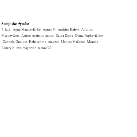
Susijusios žymės:
7_lash
Agnė Matulevičiūtė
Agnés M
Andrius Kairys
Andrius
Mackevičius
Artūro Areimos teatras
Daina Dieva
Daina Pupkevičiūtė
Gabrielė Griciūtė
Heliocentric
makbet
Marijus Mažūnas
Monika
Poderytė
swo magazine
technē'22