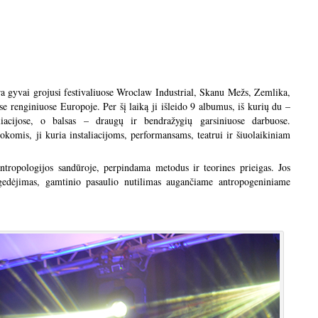
 gyvai grojusi festivaliuose Wroclaw Industrial, Skanu Mežs, Zemlika,
 renginiuose Europoje. Per šį laiką ji išleido 9 albumus, iš kurių du –
liacijose, o balsas – draugų ir bendražygių garsiniuose darbuose.
okomis, ji kuria instaliacijoms, performansams, teatrui ir šiuolaikiniam
antropologijos sandūroje, perpindama metodus ir teorines prieigas. Jos
gedėjimas, gamtinio pasaulio nutilimas augančiame antropogeniniame