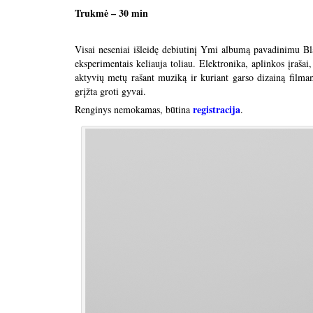
Trukmė – 30 min
Visai neseniai išleidę debiutinį Ymi albumą pavadinimu Bl
eksperimentais keliauja toliau. Elektronika, aplinkos įrašai
aktyvių metų rašant muziką ir kuriant garso dizainą film
grįžta groti gyvai.
registracija
Renginys nemokamas, būtina
.