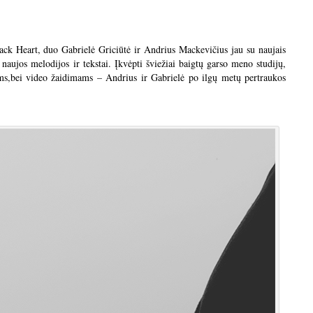
ack Heart, duo Gabrielė Griciūtė ir Andrius Mackevičius jau su naujais
, naujos melodijos ir tekstai. Įkvėpti šviežiai baigtų garso meno studijų,
ams,bei video žaidimams – Andrius ir Gabrielė po ilgų metų pertraukos