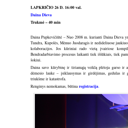
LAPKRIČIO 26 D. 16:00 val.
Daina Dieva
Trukmė – 40 min
Daina Pupkevičiūtė – Nuo 2008 m. kurianti Daina Dieva yra
Tundra, Kupolės, Mėnuo Juodaragis ir nedideliuose jaukiuose
kolaboracijos. Jos kūriniai rado vietą įvairiose kompi
Bendradarbiavimo procesus laikanti tiek iššūkiais, tiek pam
šokiui.
Daina savo kūrybinę ir tiriamąją veiklą plėtoja garso ir 
dėmesio lauke – įsiklausymas ir girdėjimas, gedulas ir 
triukšme ir katastrofa.
registracija
Renginys nemokamas, būtina
.