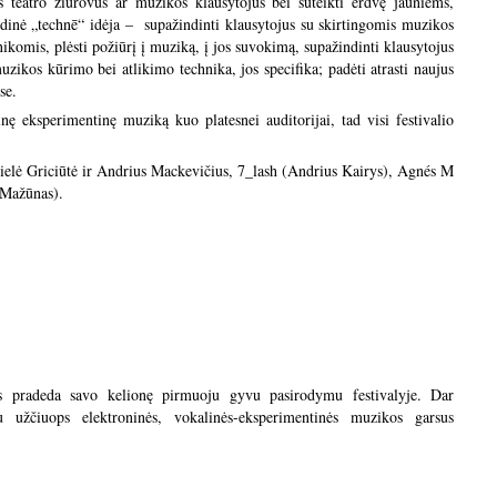
s teatro žiūrovus ar muzikos klausytojus bei suteikti erdvę jauniems,
dinė „technē“ idėja – supažindinti klausytojus su skirtingomis muzikos
komis, plėsti požiūrį į muziką, į jos suvokimą, supažindinti klausytojus
zikos kūrimo bei atlikimo technika, jos specifika; padėti atrasti naujus
se.
kinę eksperimentinę muziką kuo platesnei auditorijai, tad visi festivalio
ielė Griciūtė ir Andrius Mackevičius, 7_lash (Andrius Kairys), Agnés M
 Mažūnas).
 pradeda savo kelionę pirmuoju gyvu pasirodymu festivalyje. Dar
u užčiuops elektroninės, vokalinės-eksperimentinės muzikos garsus