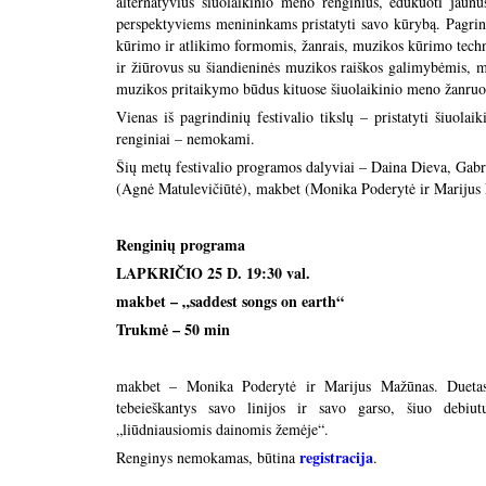
alternatyvius šiuolaikinio meno renginius, edukuoti jaunu
perspektyviems menininkams pristatyti savo kūrybą. Pagrin
kūrimo ir atlikimo formomis, žanrais, muzikos kūrimo techni
ir žiūrovus su šiandieninės muzikos raiškos galimybėmis, mu
muzikos pritaikymo būdus kituose šiuolaikinio meno žanruo
Vienas iš pagrindinių festivalio tikslų – pristatyti šiuolai
renginiai – nemokami.
Šių metų festivalio programos dalyviai – Daina Dieva, Gabr
(Agnė Matulevičiūtė), makbet (Monika Poderytė ir Marijus
Renginių programa
LAPKRIČIO 25 D. 19:30 val.
makbet – „saddest songs on earth“
Trukmė – 50 min
makbet – Monika Poderytė ir Marijus Mažūnas. Duetas
tebeieškantys savo linijos ir savo garso, šiuo debiut
„liūdniausiomis dainomis žemėje“.
registracija
Renginys nemokamas, būtina
.