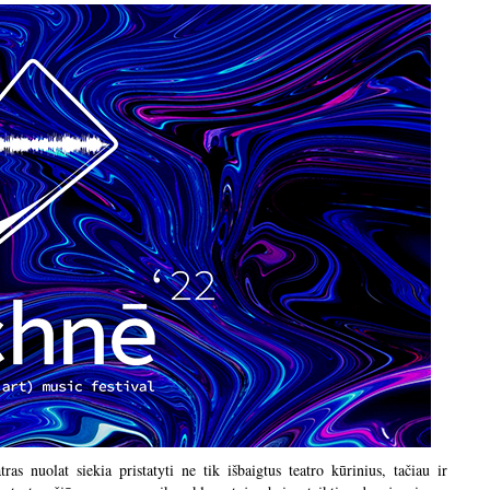
as nuolat siekia pristatyti ne tik išbaigtus teatro kūrinius, tačiau ir