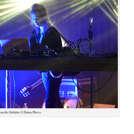
arolis Gelažiu © Daina Dieva