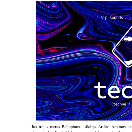
Jau trejus metus Baltupiuose įsikūręs Artūro Areimos teatr