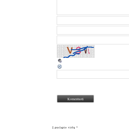
Į puslapio viršų ^