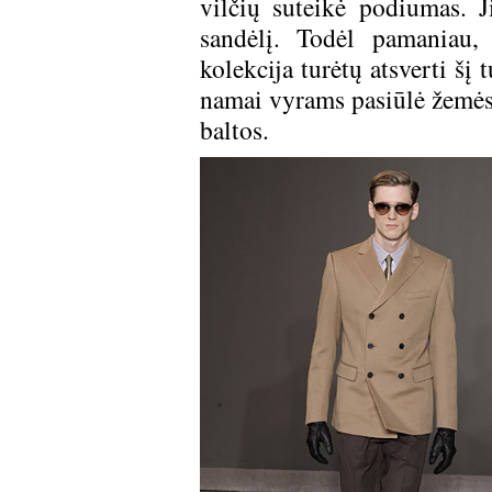
vilčių suteikė podiumas. J
sandėlį. Todėl pamaniau,
kolekcija turėtų atsverti šį
namai vyrams pasiūlė žemės s
baltos.