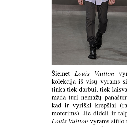
Šiemet
Louis Vuitton
vyra
kolekcija iš visų vyrams 
tinka tiek darbui, tiek laisv
mada turi nemažų panašumų
kad ir vyriški krepšiai (r
moterims). Jie dideli ir ta
Louis Vuitton
vyrams siūlo r