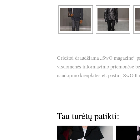
Griežtai draudžiama „SwO magazine“ pask
visuomenės informavimo priemonėse bei p
naudojimo kreipkitės el. paštu į SwO.lt
Tau turėtų patikti: