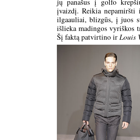
jų panašus į golfo krepši
įvaizdį. Reikia nepamiršti 
ilgaauliai, blizgūs, į juos 
išlieka madingos vyriškos t
Šį faktą patvirtino ir
Louis 