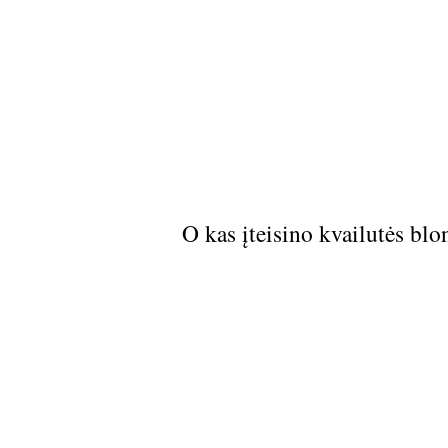
O kas įteisino kvailutės blo