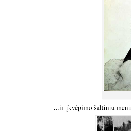
…ir įkvėpimo šaltiniu menin