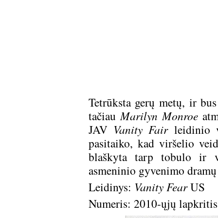
Tetrūksta gerų metų, ir bus
tačiau
Marilyn Monroe
atmi
JAV
Vanity Fair
leidinio v
pasitaiko, kad viršelio vei
blaškyta tarp tobulo ir 
asmeninio gyvenimo dramų 
Leidinys:
Vanity Fear
US
Numeris: 2010-ųjų lapkritis