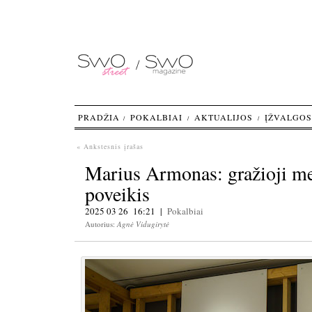
PRADŽIA
POKALBIAI
AKTUALIJOS
ĮŽVALGOS
« Ankstesnis įrašas
Marius Armonas: gražioji me
poveikis
2025 03 26 16:21 |
Pokalbiai
Autorius:
Agnė Vidugirytė