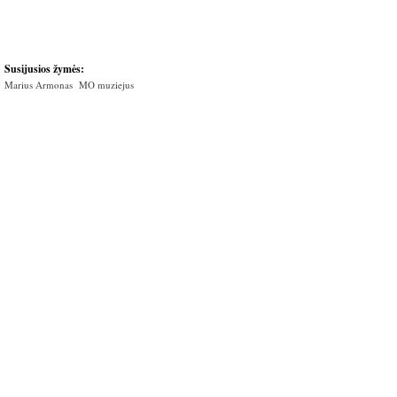
Susijusios žymės:
Marius Armonas
MO muziejus