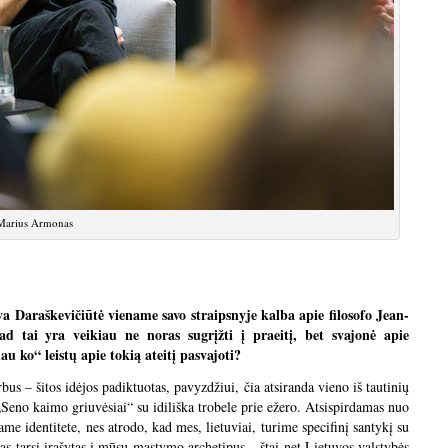
Marius Armonas
iva Daraškevičiūtė viename savo straipsnyje kalba apie filosofo Jean-
d tai yra veikiau ne noras sugrįžti į praeitį, bet svajonė apie
nau ko“ leistų apie tokią ateitį pasvajoti?
us – šitos idėjos padiktuotas, pavyzdžiui, čia atsiranda vieno iš tautinių
eno kaimo griuvėsiai“ su idiliška trobele prie ežero. Atsispirdamas nuo
me identitete, nes atrodo, kad mes, lietuviai, turime specifinį santykį su
s tarsi įrašytas į mūsų mąstymo archetipus – štai net Lietuvos valstybės