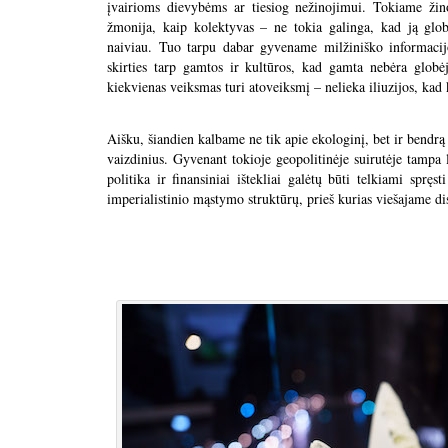
įvairioms dievybėms ar tiesiog nežinojimui. Tokiame ži
žmonija, kaip kolektyvas – ne tokia galinga, kad ją glob
naiviau. Tuo tarpu dabar gyvename milžiniško informacij
skirties tarp gamtos ir kultūros, kad gamta nebėra globė
kiekvienas veiksmas turi atoveiksmį – nelieka iliuzijos, kad
Aišku, šiandien kalbame ne tik apie ekologinį, bet ir bendrą
vaizdinius. Gyvenant tokioje geopolitinėje suirutėje tampa 
politika ir finansiniai ištekliai galėtų būti telkiami sp
imperialistinio mąstymo struktūrų, prieš kurias viešajame di