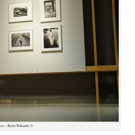
s – Ryčio Šeškaičio ©