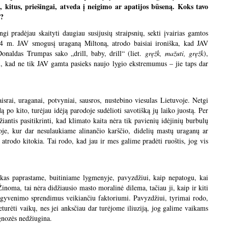
, kitus, priešingai, atveda į neigimo ar apatijos būseną. Koks tavo
i?
ngi pradėjau skaityti daugiau susijusių straipsnių, sekti įvairias gamtos
24 m. JAV smogusį uraganą Miltoną, atrodo baisiai ironiška, kad JAV
Donaldas Trumpas sako „drill, baby, drill“ (liet.
gręžk, mažuti, gręžk
),
yti, kad ne tik JAV gamta pasieks naujo lygio ekstremumus – jie taps dar
srai, uraganai, potvyniai, sausros, nustebino viesulas Lietuvoje. Netgi
ą po kito, turėjau idėją parodoje sudėlioti savotišką jų laiko juostą. Per
žiantis pasitikrinti, kad klimato kaita nėra tik pavienių idėjinių burbulų
je, kur dar nesulaukiame alinančio karščio, didelių mastų uraganų ar
atrodo kitokia. Tai rodo, kad jau ir mes galime pradėti ruoštis, jog vis
iškas paprastame, buitiniame lygmenyje, pavyzdžiui, kaip nepatogu, kai
noma, tai nėra didžiausio masto moralinė dilema, tačiau ji, kaip ir kiti
t gyvenimo sprendimus veikiančiu faktoriumi. Pavyzdžiui, tyrimai rodo,
turėti vaikų, nes jei anksčiau dar turėjome iliuziją, jog galime vaikams
o, prognozės nedžiugina.