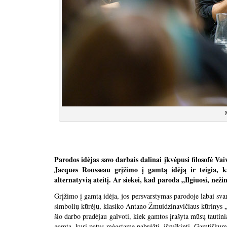
Parodos idėjas savo darbais dalinai įkvėpusi filosofė Va
Jacques Rousseau grįžimo į gamtą idėją ir teigia, ka
alternatyvią ateitį​. Ar siekei, kad paroda „Ilgiuosi, neži
Grįžimo į gamtą idėja, jos persvarstymas parodoje labai svarb
simbolių kūrėjų, klasiko Antano Žmuidzinavičiaus kūrinys „S
šio darbo pradėjau galvoti, kiek gamtos įrašyta mūsų tautinia
gamta, kurį patys mėgstame pabrėžti, išryškinti. Gamtiškuma