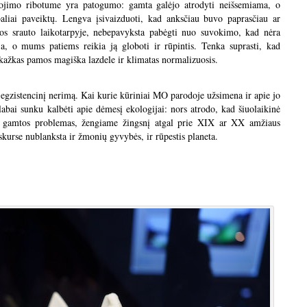
nojimo ribotume yra patogumo: gamta galėjo atrodyti neišsemiama, o
aliai paveiktų. Lengva įsivaizduoti, kad anksčiau buvo paprasčiau ar
os srauto laikotarpyje, nebepavyksta pabėgti nuo suvokimo, kad nėra
ja, o mums patiems reikia ją globoti ir rūpintis. Tenka suprasti, kad
 kažkas pamos magiška lazdele ir klimatas normalizuosis.
 egzistencinį nerimą. Kai kurie kūriniai MO parodoje užsimena ir apie jo
labai sunku kalbėti apie dėmesį ekologijai: nors atrodo, kad šiuolaikinė
ręsti gamtos problemas, žengiame žingsnį atgal prie XIX ar XX amžiaus
skurse nublanksta ir žmonių gyvybės, ir rūpestis planeta.