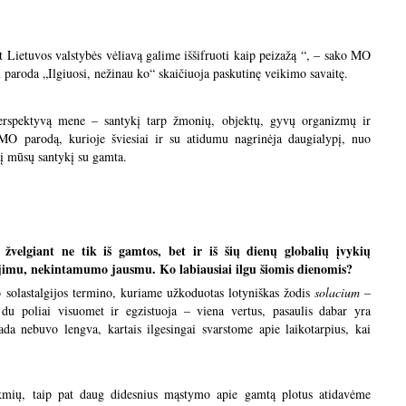
 Lietuvos valstybės vėliavą galime iššifruoti kaip peizažą “, – sako MO
paroda „Ilgiuosi, nežinau ko“ skaičiuoja paskutinę veikimo savaitę.
perspektyvą mene – santykį tarp žmonių, objektų, gyvų organizmų ir
 MO parodą, kurioje šviesiai ir su atidumu nagrinėja daugialypį, nuo
tį mūsų santykį su gamta.
žvelgiant ne tik iš gamtos, bet ir iš šių dienų globalių įvykių
inojimu, nekintamumo jausmu. Ko labiausiai ilgu šiomis dienomis?
o solastalgijos termino, kuriame užkoduotas lotyniškas žodis
solacium
–
u poliai visuomet ir egzistuoja – viena vertus, pasaulis dabar yra
da nebuvo lengva, kartais ilgesingai svarstome apie laikotarpius, kai
iau.
kmių, taip pat daug didesnius mąstymo apie gamtą plotus atidavėme