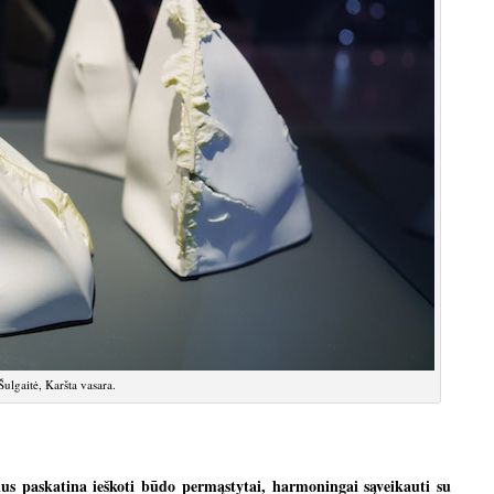
̌ulgaitė, Karšta vasara.
enus paskatina ieškoti būdo permąstytai, harmoningai sąveikauti su