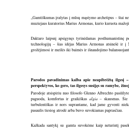
„Gamtiškumas įrašytas į mūsų mąstymo archetipus – štai net
muziejaus kuratorius Marius Armonas, kurio kuruota mažoji 
Daktaro laipsnį apsigynęs tyrinėdamas posthumanistinę 
technologijų – šias idėjas Marius Armonas atsinešė ir į
grožėjimosi ir meilės iki baimės ir išnaudojimo balansuojan
Parodos pavadinimas kalba apie neapibrėžtą ilgesį – 
perspektyvos, ko gero, tas ilgesys susijęs su ramybe, ž
Parodoje atsispiriu nuo filosofo Glenno Albrechto pasiūlyt
paguoda, komfortas ir graikiškas
algia
– skausmas. Šie d
turbulentiškas ir nors suprantame, kad jame gyventi nieka
pasaulis tiesiog atrodė arba buvo suvokiamas paprasč
Kažkada santykį su gamta suvokėme kaip neturintį pase