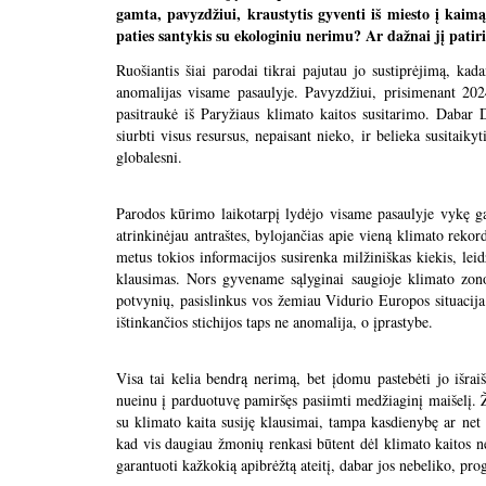
gamta, pavyzdžiui, kraustytis gyventi iš miesto į kaimą
paties santykis su ekologiniu nerimu? Ar dažnai jį patir
Ruošiantis šiai parodai tikrai pajutau jo sustiprėjimą, kada
anomalijas visame pasaulyje. Pavyzdžiui, prisimenant 20
pasitraukė iš Paryžiaus klimato kaitos susitarimo. Dabar 
siurbti visus resursus, nepaisant nieko, ir belieka susitaik
globalesni.
Parodos kūrimo laikotarpį lydėjo visame pasaulyje vykę gai
atrinkinėjau antraštes, bylojančias apie vieną klimato rekord
metus tokios informacijos susirenka milžiniškas kiekis, leid
klausimas. Nors gyvename sąlyginai saugioje klimato zono
potvynių, pasislinkus vos žemiau Vidurio Europos situacija 
ištinkančios stichijos taps ne anomalija, o įprastybe.
Visa tai kelia bendrą nerimą, bet įdomu pastebėti jo išra
nueinu į parduotuvę pamiršęs pasiimti medžiaginį maišelį. Ži
su klimato kaita susiję klausimai, tampa kasdienybę ar ne
kad vis daugiau žmonių renkasi būtent dėl klimato kaitos ne
garantuoti kažkokią apibrėžtą ateitį, dabar jos nebelik