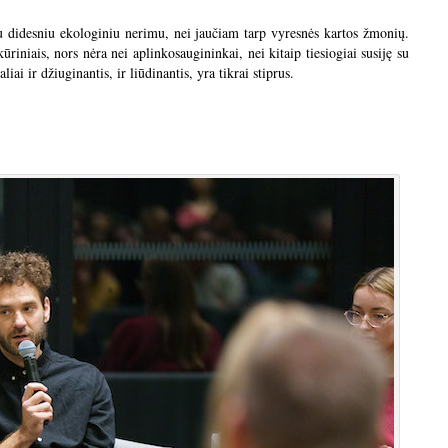
u didesniu ekologiniu nerimu, nei jaučiam tarp vyresnės kartos žmonių.
ūriniais, nors nėra nei aplinkosaugininkai, nei kitaip tiesiogiai susiję su
saliai ir džiuginantis, ir liūdinantis, yra tikrai stiprus.