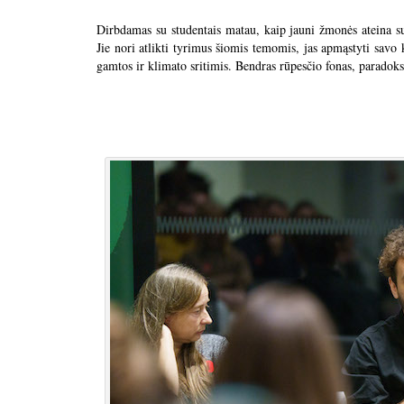
Dirbdamas su studentais matau, kaip jauni žmonės ateina s
Jie nori atlikti tyrimus šiomis temomis, jas apmąstyti savo k
gamtos ir klimato sritimis. Bendras rūpesčio fonas, paradok