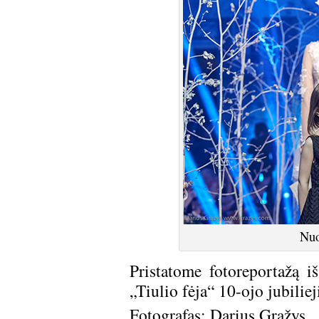
Nuo
Pristatome fotoreportažą 
„Tiulio fėja“ 10-ojo jubilie
Fotografas: Darius Gražys