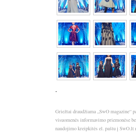
.
Griežtai draudžiama „SwO magazine“ pask
visuomenės informavimo priemonėse bei p
naudojimo kreipkitės el. paštu į SwO.lt