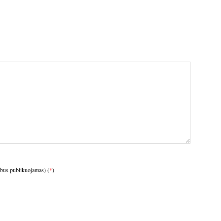
ebus publikuojamas) (
*
)