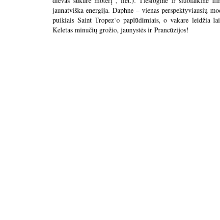
dievas sukūrė moterį“, liet.). Tiesioginė ir šiuolaikinė fi
jaunatviška energija. Daphne – vienas perspektyviausių mod
puikiais Saint Tropez‘o paplūdimiais, o vakare leidžia la
Keletas minučių grožio, jaunystės ir Prancūzijos!