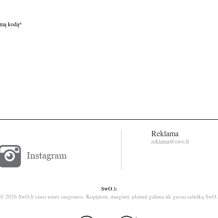
omą kodą
*
Reklama
reklama@swo.lt
SwO
.lt
© 2026 SwO.lt visos teisės saugomos. Kopijuoti, dauginti, platinti galima tik gavus raštišką SwO.l