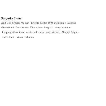
Susijusios žymės:
And God Created Woman
Brigitte Bardot 1956 metų filme
Daphne
Groeneveld
Dior Addict
Dior Addict kvepalai
kvepalų filmai
kvepalų video filmai
mados reklamos
nauji kūriniai
Naujoji Brigitte
video filmai
video reklamos