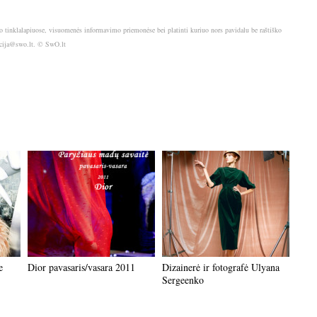
o tinklalapiuose, visuomenės informavimo priemonėse bei platinti kuriuo nors pavidalu be raštiško
akcija@swo.lt. © SwO.lt
e
Dior pavasaris/vasara 2011
Dizainerė ir fotografė Ulyana
Sergeenko