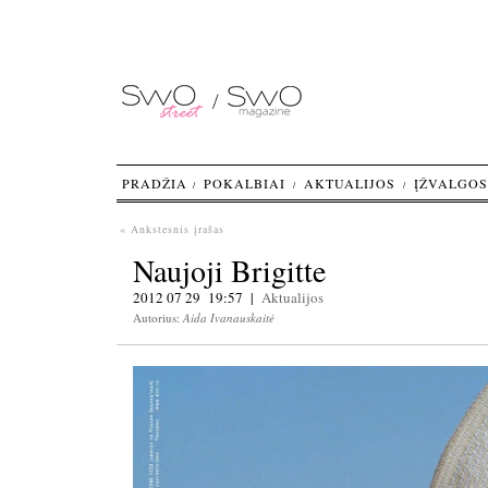
PRADŽIA
POKALBIAI
AKTUALIJOS
ĮŽVALGOS
« Ankstesnis įrašas
Naujoji Brigitte
2012 07 29 19:57 |
Aktualijos
Autorius:
Aida Ivanauskaitė