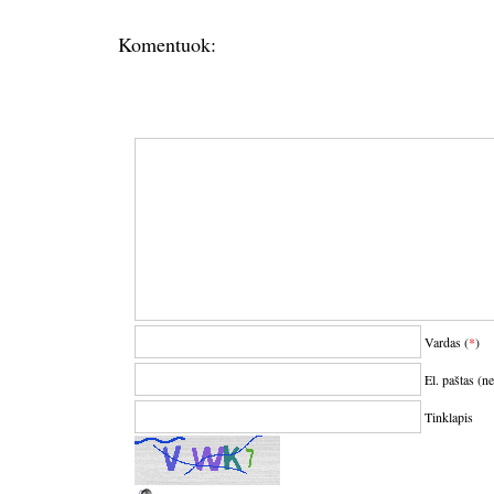
Komentuok:
Vardas (
*
)
El. paštas (n
Tinklapis