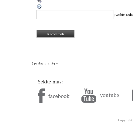
Įveskite rod
Į puslapio viršų ^
Sekite mus:
Copyright 