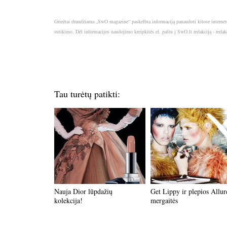
Griežtai draudžiama „SwO magazine“ paskelbta informaciją panaudoti kitose internet
sutikimo. Dėl informacijos naudojimo kreipkitės el. paštu į SwO.lt redakciją - red
Tau turėtų patikti:
Nauja Dior lūpdažių
Get Lippy ir plepios Allur
kolekcija!
mergaitės