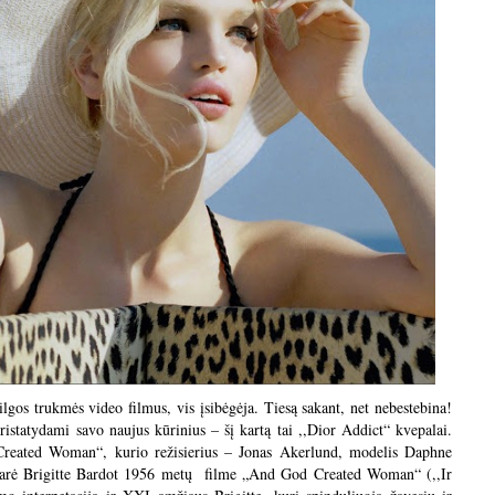
gos trukmės video filmus, vis įsibėgėja. Tiesą sakant, net nebestebina!
istatydami savo naujus kūrinius – šį kartą tai ,,Dior Addict“ kvepalai.
reated Woman“, kurio režisierius – Jonas Akerlund, modelis Daphne
 darė Brigitte Bardot 1956 metų filme „And God Created Woman“ (,,Ir