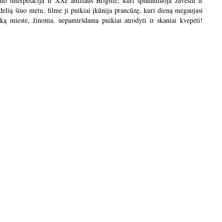
lmo interpetacija ir XXI amžiaus Brigitte, kuri spinduliuoja žavesiu ir
elių šiuo metu, filme ji puikiai įkūnija prancūzę, kuri dieną mėgaujasi
iką mieste, žinoma, nepamiršdama puikiai atrodyti ir skaniai kvepėti!