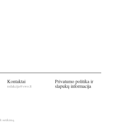
Kontaktai
Privatumo politika ir
slapukų informacija
redakcija@swo.lt
t sutikimą.