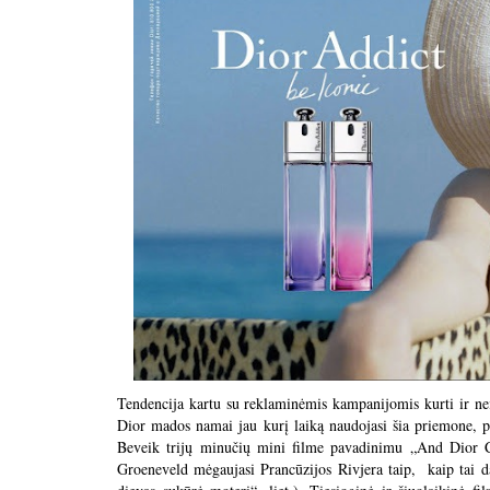
Tendencija kartu su reklaminėmis kampanijomis kurti ir neil
Dior mados namai jau kurį laiką naudojasi šia priemone, pr
Beveik trijų minučių mini filme pavadinimu „And Dior C
Groeneveld mėgaujasi Prancūzijos Rivjera taip, kaip tai