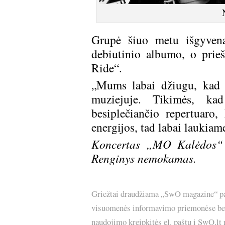
Grupė šiuo metu išgyvena
debiutinio albumo, o prieš
Ride“.
„Mums labai džiugu, kad 
muziejuje. Tikimės, ka
besiplečiančio repertuaro
energijos, tad labai lauki
Koncertas „MO Kalėdos“ 
Renginys nemokamas.
Griežtai draudžiama „SwO magazine“ pask
visuomenės informavimo priemonėse bei p
naudojimo kreipkitės el. paštu į SwO.lt