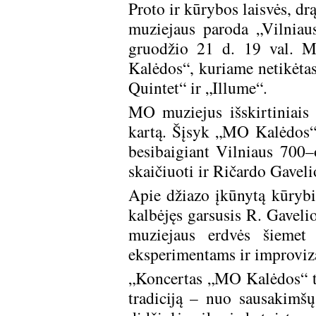
Proto ir kūrybos laisvės, d
muziejaus paroda „Vilniau
gruodžio 21 d. 19 val. 
Kalėdos“, kuriame netikėtas
Quintet“ ir „Illume
MO muziejus išskirtiniais 
kartą. Šįsyk „MO Kalėdos“ 
besibaigiant Vilniaus 700–
skaičiuoti ir Ričardo Gavel
Apie džiazo įkūnytą kūrybiš
kalbėjęs garsusis R. Gaveli
muziejaus erdvės šiemet
eksperimentams ir improvi
„Koncertas „MO Kalėdos“ t
tradiciją – nuo sausakim