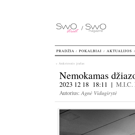
PRADŽIA
POKALBIAI
AKTUALIJOS
« Ankstesnis įrašas
Nemokamas džiazo
2023 12 18 18:11 |
M.I.C.
Agnė Vidugirytė
Autorius: