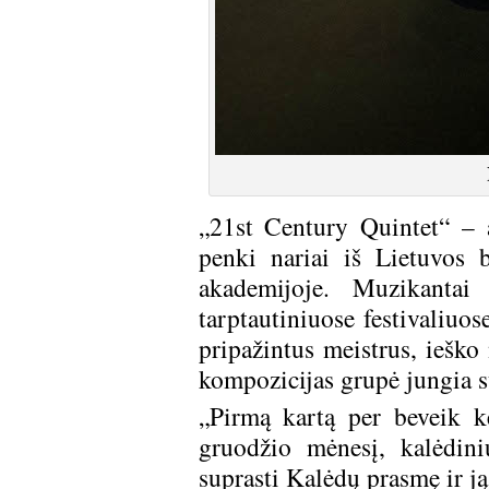
„21st Century Quintet“ – 
penki nariai iš Lietuvos b
akademijoje. Muzikantai 
tarptautiniuose festivaliuo
pripažintus meistrus, ieško
kompozicijas grupė jung
„Pirmą kartą per beveik k
gruodžio mėnesį, kalėdin
suprasti Kalėdų prasmę ir ją 