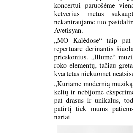
koncertui paruošėme vieną
ketverius metus sukaup
nekantraujame tuo pasidalint
Avetisyan.
„MO Kalėdose“ taip pat
repertuare derinantis šiuol
prieskonius. „Illume“ muzi
roko elementų, tačiau gre
kvartetas niekuomet neatsi
„Kuriame modernią muziką, 
kelių ir nebijome eksperi
pat drąsus ir unikalus, tod
patirtį tiek mums patiem
nariai.