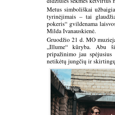
didžiulės sėkmės ketvirtus
Metus simboliškai užbaigi
tyrinėjimais – tai glaudž
pokeris“ gvildenama laisv
Milda Ivanauskienė.
Gruodžio 21 d. MO muzieja
„Illume“ kūryba. Abu šie
pripažinimo jau spėjusius
netikėtų jungčių ir skirting