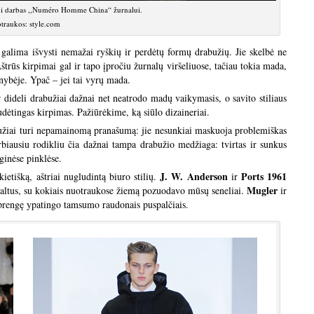
i darbas ,,Numéro Homme China“ žurnalui.
traukos: style.com
 galima išvysti nemažai ryškių ir perdėtų formų drabužių. Jie skelbė ne
rūs kirpimai gal ir tapo įpročiu žurnalų viršeliuose, tačiau tokia mada,
nybėje. Ypač – jei tai vyrų mada.
r dideli drabužiai dažnai net neatrodo madų vaikymasis, o savito stiliaus
udėtingas kirpimas. Pažiūrėkime, ką siūlo dizaineriai.
abužiai turi nepamainomą pranašumą: jie nesunkiai maskuoja problemiškas
varbiausiu rodikliu čia dažnai tampa drabužio medžiaga: tvirtas ir sunkus
ginėse pinklėse.
J. W. Anderson
Ports 1961
ietišką, aštriai nugludintą biuro stilių.
ir
Mugler
 paltus, su kokiais nuotraukose žiemą pozuodavo mūsų seneliai.
ir
prengę ypatingo tamsumo raudonais puspalčiais.