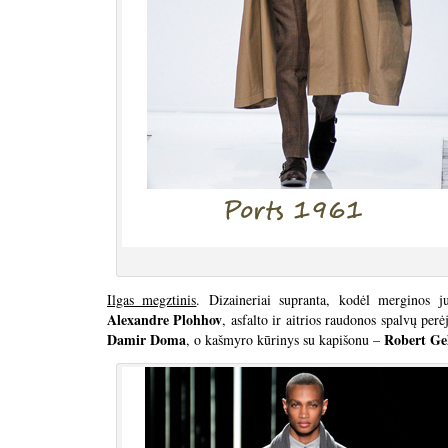
Ilgas megztinis
. Dizaineriai supranta, kodėl merginos ju
Alexandre Plohhov
, asfalto ir aitrios raudonos spalvų per
Damir Doma
Robert Gel
, o kašmyro kūrinys su kapišonu –