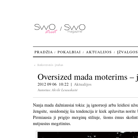
PRADŽIA
POKALBIAI
AKTUALIJOS
ĮŽVALGOS
« Ankstesnis įrašas
Oversized mada moterims – 
2012 09 06 10:22 |
Aktualijos
Autorius:
Akvilė Lesauskaitė
Nauja mada dažniausiai tokia: ją ignoruoji arba leidiesi užsup
žengsite, susidomėję šia tendencija ir kiek apžavėtas norite 
Pirmiausia ji prigijo merginų stiliuje, šioms ėmus skolint
nutįsusius megztinius.