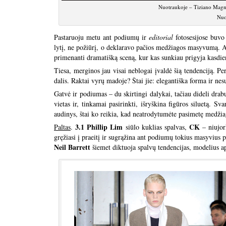
Nuotraukoje – Tiziano Magn
Nuo
Pastaruoju metu ant podiumų ir
editorial
fotosesijose buvo
lytį, ne požiūrį, o deklaravo pačios medžiagos masyvumą. Ašt
primenanti dramatišką sceną, kur kas sunkiau prigyja kasdie
Tiesa, merginos jau visai neblogai įvaldė šią tendenciją. Pe
dalis. Raktai vyrų madoje? Štai jie: elegantiška forma ir nes
Gatvė ir podiumas – du skirtingi dalykai, tačiau dideli dr
vietas ir, tinkamai pasirinkti, išryškina figūros siluetą. S
audinys, štai ko reikia, kad neatrodytumėte pasimetę medžia
3.1 Phillip Lim
CK
Paltas
.
siūlo kuklias spalvas,
– niujork
gręžiasi į praeitį ir sugrąžina ant podiumų tokius masyvius
Neil Barrett
šiemet diktuoja spalvų tendencijas, modelius a