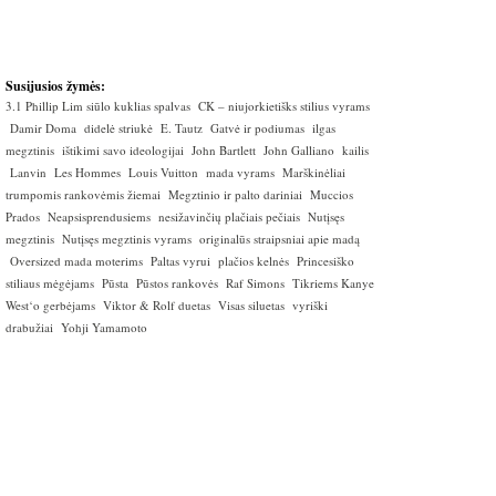
Susijusios žymės:
3.1 Phillip Lim siūlo kuklias spalvas
CK – niujorkietišks stilius vyrams
Damir Doma
didelė striukė
E. Tautz
Gatvė ir podiumas
ilgas
megztinis
ištikimi savo ideologijai
John Bartlett
John Galliano
kailis
Lanvin
Les Hommes
Louis Vuitton
mada vyrams
Marškinėliai
trumpomis rankovėmis žiemai
Megztinio ir palto dariniai
Muccios
Prados
Neapsisprendusiems
nesižavinčių plačiais pečiais
Nutįsęs
megztinis
Nutįsęs megztinis vyrams
originalūs straipsniai apie madą
Oversized mada moterims
Paltas vyrui
plačios kelnės
Princesiško
stiliaus mėgėjams
Pūsta
Pūstos rankovės
Raf Simons
Tikriems Kanye
West‘o gerbėjams
Viktor & Rolf duetas
Visas siluetas
vyriški
drabužiai
Yohji Yamamoto