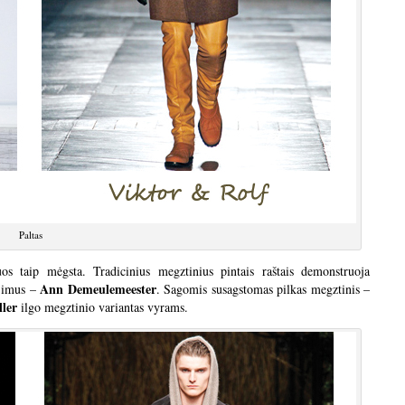
Paltas
os taip mėgsta. Tradicinius megztinius pintais raštais demonstruoja
Ann Demeulemeester
ėjimus –
. Sagomis susagstomas pilkas megztinis –
ler
ilgo megztinio variantas vyrams.