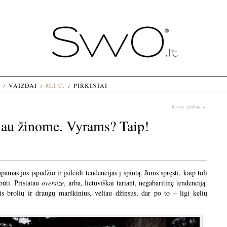
VAIZDAI
M.I.C.
PIRKINIAI
Kitas įrašas »
jau žinome. Vyrams? Taip!
amas jos įspūdžio ir įsileidi tendencijas į spintą. Jums spręsti, kaip toli
būti. Pristatau
oversize
, arba, lietuviškai tariant, negabaritinę tendenciją.
is brolių ir draugų marškinius, vėliau džinsus, dar po to – ligi kelių