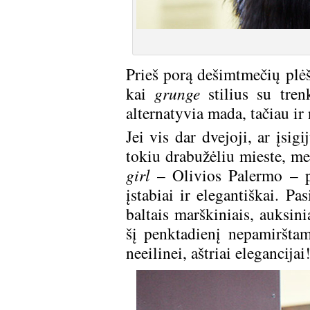
Prieš porą dešimtmečių plėš
kai
grunge
stilius su tren
alternatyvia mada, tačiau ir
Jei vis dar dvejoji, ar įsigi
tokiu drabužėliu mieste, me
girl
– Olivios Palermo – pa
įstabiai ir elegantiškai. Pa
baltais marškiniais, auksini
šį penktadienį nepamirštam
neeilinei, aštriai elegancijai