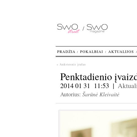
PRADŽIA
POKALBIAI
AKTUALIJOS
« Ankstesnis įrašas
Penktadienio įvaizd
2014 01 31 11:53 |
Aktuali
Šarūnė Kleivaitė
Autorius: