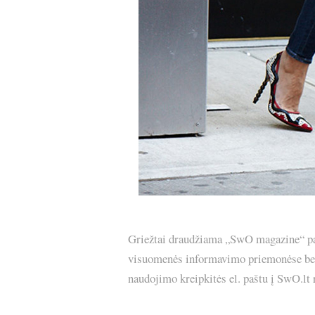
Griežtai draudžiama „SwO magazine“ pask
visuomenės informavimo priemonėse bei p
naudojimo kreipkitės el. paštu į SwO.lt