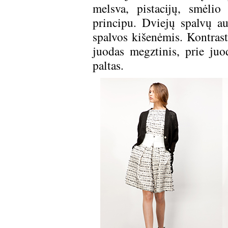
melsva, pistacijų, smėlio
principu. Dviejų spalvų a
spalvos kišenėmis. Kontrast
juodas megztinis, prie juo
paltas.