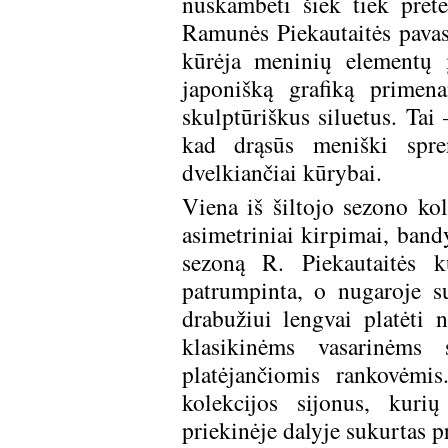
nuskambėti šiek tiek preten
Ramunės Piekautaitės pavas
kūrėja meninių elementų 
japonišką grafiką primena
skulptūriškus siluetus. Tai 
kad drąsūs meniški spre
dvelkiančiai kūrybai.
Viena iš šiltojo sezono ko
asimetriniai kirpimai, band
sezoną R. Piekautaitės ku
patrumpinta, o nugaroje s
drabužiui lengvai platėti n
klasikinėms vasarinėms s
platėjančiomis rankovėmis
kolekcijos sijonus, kuri
priekinėje dalyje sukurtas p