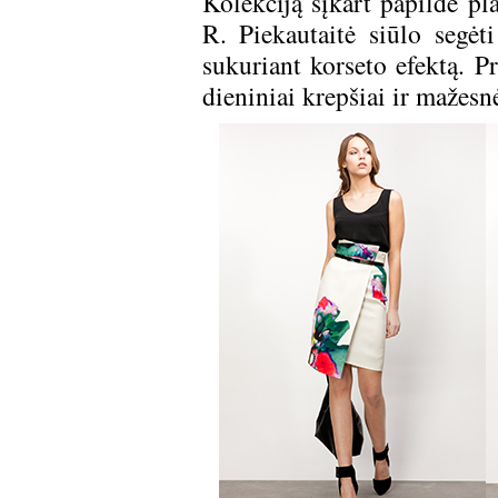
Kolekciją šįkart papildė pla
R. Piekautaitė siūlo segėti
sukuriant korseto efektą. P
dieniniai krepšiai ir mažesn