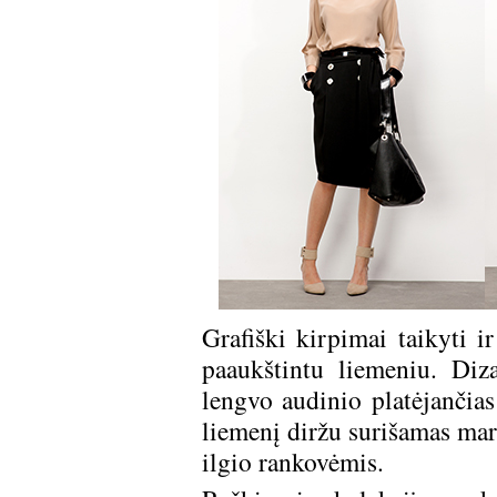
Grafiški kirpimai taikyti i
paaukštintu liemeniu. Diza
lengvo audinio platėjančias
liemenį diržu surišamas mar
ilgio rankovėmis.