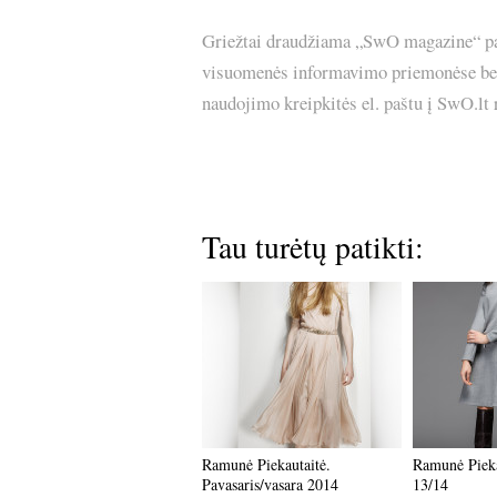
Griežtai draudžiama „SwO magazine“ pask
visuomenės informavimo priemonėse bei p
naudojimo kreipkitės el. paštu į SwO.lt
Tau turėtų patikti:
Ramunė Piekautaitė.
Ramunė Piek
Pavasaris/vasara 2014
13/14