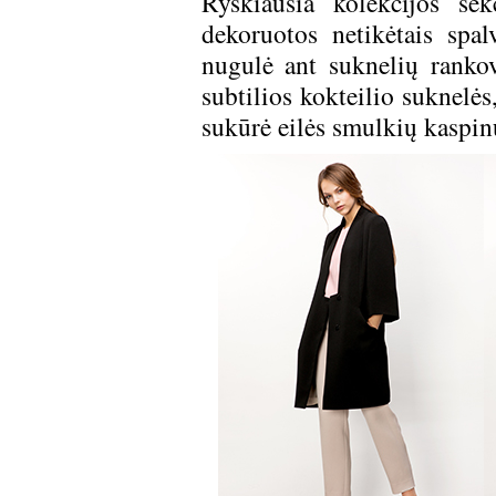
Ryškiausia kolekcijos sek
dekoruotos netikėtais spal
nugulė ant suknelių rankovi
subtilios kokteilio suknelės
sukūrė eilės smulkių kaspinų