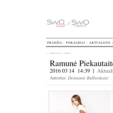
PRADŽIA
POKALBIAI
AKTUALIJOS
« Ankstesnis įrašas
Ramunė Piekautait
2016 03 14 14:39 |
Aktuali
Deimantė Bulbenkaitė
Autorius: