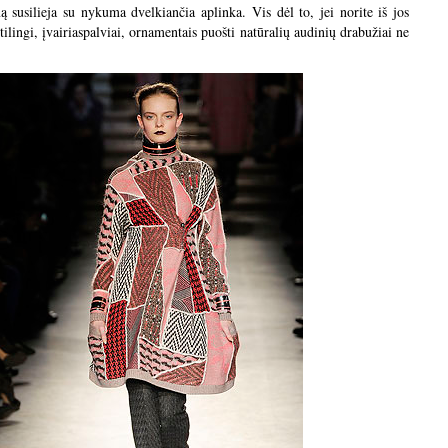
 susilieja su nykuma dvelkiančia aplinka. Vis dėl to, jei norite iš jos
lingi, įvairiaspalviai, ornamentais puošti natūralių audinių drabužiai ne