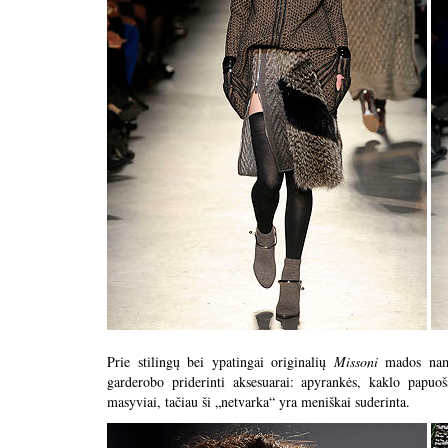
Prie stilingų bei ypatingai originalių
Missoni
mados namų
garderobo priderinti aksesuarai: apyrankės, kaklo papuoša
masyviai, tačiau ši „netvarka“ yra meniškai suderinta.