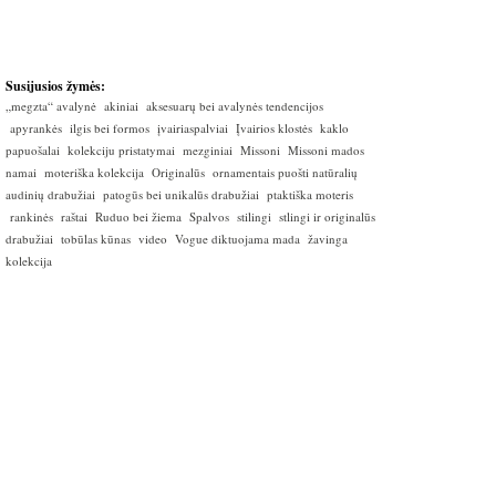
Susijusios žymės:
„megzta“ avalynė
akiniai
aksesuarų bei avalynės tendencijos
apyrankės
ilgis bei formos
įvairiaspalviai
Įvairios klostės
kaklo
papuošalai
kolekciju pristatymai
mezginiai
Missoni
Missoni mados
namai
moteriška kolekcija
Originalūs
ornamentais puošti natūralių
audinių drabužiai
patogūs bei unikalūs drabužiai
ptaktiška moteris
rankinės
raštai
Ruduo bei žiema
Spalvos
stilingi
stlingi ir originalūs
drabužiai
tobūlas kūnas
video
Vogue diktuojama mada
žavinga
kolekcija