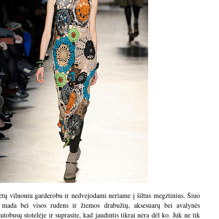
etų vilnoniu garderobu ir nedvejodami neriame į šiltus megztinius. Šiuo
mada bei visos rudens ir žiemos drabužių, aksesuarų bei avalynės
utobusų stotelėje ir suprasite, kad jaudintis tikrai nėra dėl ko. Juk ne tik