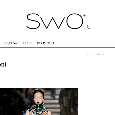
VAIZDAI
M.I.C.
PIRKINIAI
Kitas įrašas »
oni