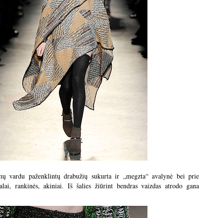
 vardu paženklintų drabužių sukurta ir „megzta“ avalynė bei prie
lai, rankinės, akiniai. Iš šalies žiūrint bendras vaizdas atrodo gana