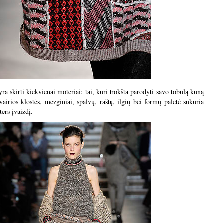
a skirti kiekvienai moteriai: tai, kuri trokšta parodyti savo tobulą kūną
Įvairios klostės, mezginiai, spalvų, raštų, ilgių bei formų paletė sukuria
ers įvaizdį.