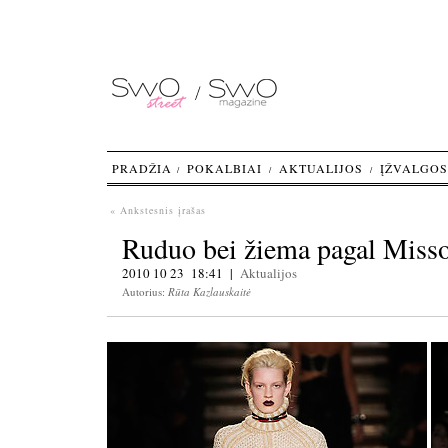
PRADŽIA
POKALBIAI
AKTUALIJOS
ĮŽVALGOS
« Ankstesnis įrašas
Ruduo bei žiema pagal Miss
2010 10 23 18:41 |
Aktualijos
Autorius:
Rūta Kazlauskaitė