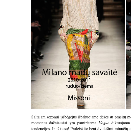
Šaltajam sezonui įsibėgėjus išpakuojame dėžes su praeitų m
momentu dažniausiai yra pamirštama
Vogue
diktuojama 
tendencijos. Ir iš tiesų! Praleiskite bent dvidešimt minučių a