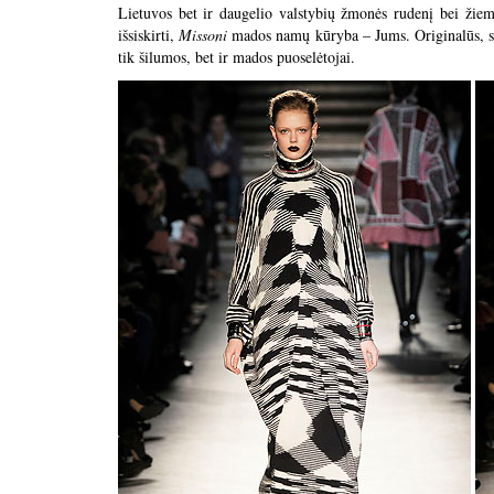
Lietuvos bet ir daugelio valstybių žmonės rudenį bei žiemą
išsiskirti,
Missoni
mados namų kūryba – Jums. Originalūs, sti
tik šilumos, bet ir mados puoselėtojai.