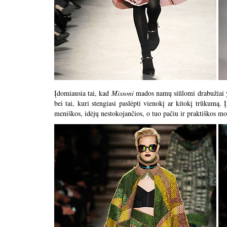
Įdomiausia tai, kad
Missoni
mados namų siūlomi drabužiai yr
bei tai, kuri stengiasi paslėpti vienokį ar kitokį trūkumą. 
meniškos, idėjų nestokojančios, o tuo pačiu ir praktiškos mot