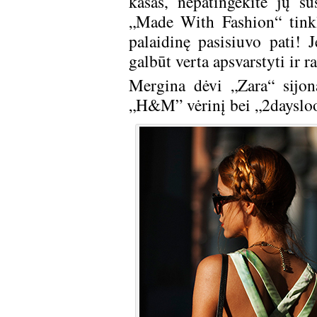
kasas, nepatingėkite jų sus
„Made With Fashion“ tinkla
palaidinę pasisiuvo pati! J
galbūt verta apsvarstyti ir r
Mergina dėvi „Zara“ sijon
„H&M” vėrinį bei „2daysloo