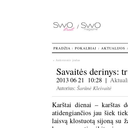
PRADŽIA
POKALBIAI
AKTUALIJOS
« Ankstesnis įrašas
Savaitės derinys: t
2013 06 21 10:28 |
Aktuali
Šarūnė Kleivaitė
Autorius:
Karštai dienai – karštas d
atidengiančios jau šiek tie
laisvą klostuotą sijoną su ž