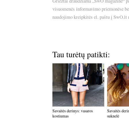
Griežtai draudžiama „SwO magazine“ pask
visuomenės informavimo priemonėse bei p
naudojimo kreipkitės el. paštu į SwO.lt
Tau turėtų patikti:
Savaitės derinys: vasaros
Savaitės derin
kostiumas
suknelė