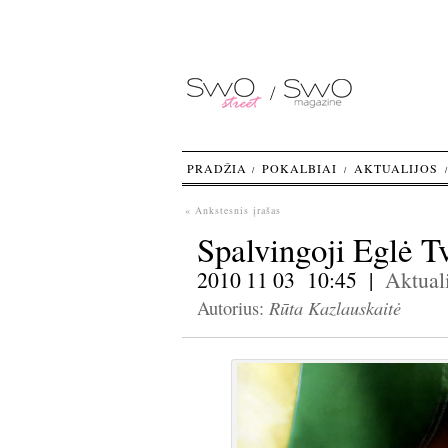
PRADŽIA
POKALBIAI
AKTUALIJOS
« Ankstesnis įrašas
Spalvingoji Eglė T
2010 11 03 10:45 |
Aktuali
Rūta Kazlauskaitė
Autorius: