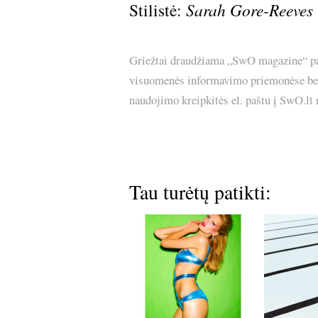
Stilistė:
Sarah Gore-Reeves
Griežtai draudžiama „SwO magazine“ pask
visuomenės informavimo priemonėse bei p
naudojimo kreipkitės el. paštu į SwO.lt
Tau turėtų patikti: