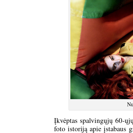
Nu
Įkvėptas spalvingųjų 60-ųj
foto istoriją apie įstabaus g