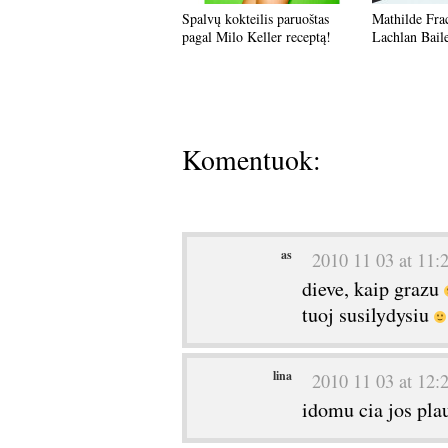
Spalvų kokteilis paruoštas
Mathilde Fra
pagal Milo Keller receptą!
Lachlan Bail
Komentuok:
as
2010 11 03 at 11:
dieve, kaip grazu
tuoj susilydysiu
lina
2010 11 03 at 12:
idomu cia jos pla