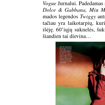
Vogue
žurnalui. Padedamas s
Dolce
& Gabbana
, Miu M
mados legendos
Twiggy
antr
tačiau yra laikotarpių, kur
išėję. 60’iųjų suknelės, šu
šiandien tai dievina…