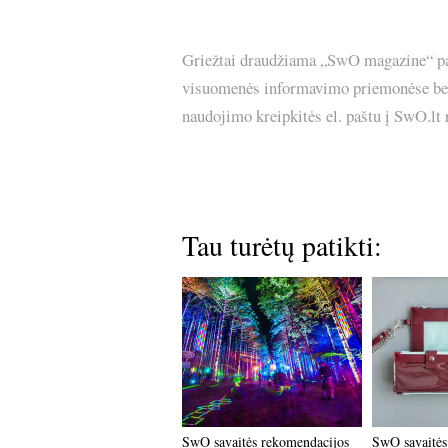
Griežtai draudžiama „SwO magazine“ pask
visuomenės informavimo priemonėse bei p
naudojimo kreipkitės el. paštu į SwO.lt
Tau turėtų patikti:
SwO savaitės rekomendacijos
SwO savaitės