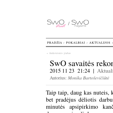
PRADŽIA
POKALBIAI
AKTUALIJOS
« Ankstesnis įrašas
SwO savaitės reko
2015 11 23 21:24 |
Aktuali
Monika Bartoševičiūtė
Autorius:
Taip taip, daug kas nuteis, 
bet pradėjus dėliotis darb
minutės apsipirkimo kan