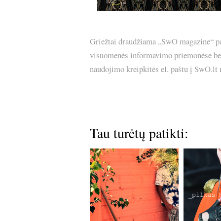
Griežtai draudžiama „SwO magazine“ pask
visuomenės informavimo priemonėse bei p
naudojimo kreipkitės el. paštu į SwO.lt
Tau turėtų patikti: