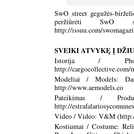
SwO street gegužės-birželi
peržiūrėti SwO str
http://issuu.com/swomagazi
SVEIKI ATVYKĘ Į DŽ
Istorija / Ph
http://cargocollective.com
Modeliai / Models: Da
http://www.aemodels.co
Pateikimas / Produ
http://estrafalariosycomune
Video / Video: V&M (
http
Kostiumai / Costume: Reli