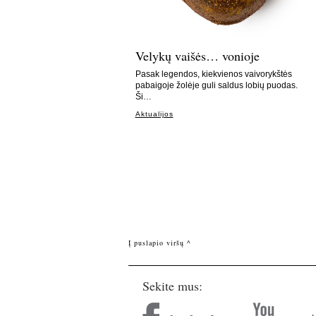
Velykų vaišės… vonioje
Pasak legendos, kiekvienos vaivorykštės
pabaigoje žolėje guli saldus lobių puodas.
Ši…
Aktualijos
Į puslapio viršų ^
Sekite mus: