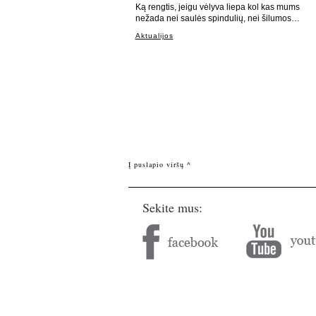
Ką rengtis, jeigu vėlyva liepa kol kas mums
nežada nei saulės spindulių, nei šilumos…
Aktualijos
Į puslapio viršų ^
Sekite mus: