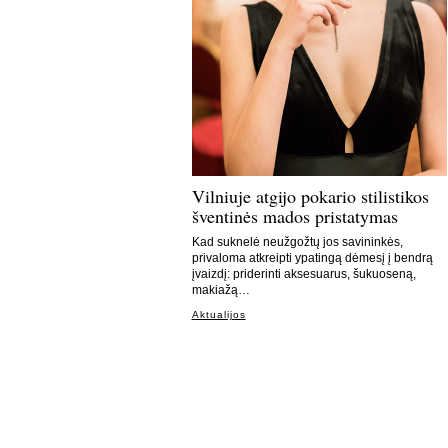
Vilniuje atgijo pokario stilistikos
šventinės mados pristatymas
Kad suknelė neužgožtų jos savininkės,
privaloma atkreipti ypatingą dėmesį į bendrą
įvaizdį: priderinti aksesuarus, šukuoseną,
makiažą…
Aktualijos