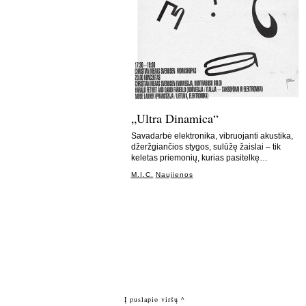
„Ultra Dinamica“
Savadarbė elektronika, vibruojanti akustika,
džeržgiančios stygos, sulūžę žaislai – tik
keletas priemonių, kurias pasitelkę…
M.I.C.
Naujienos
Į puslapio viršų ^