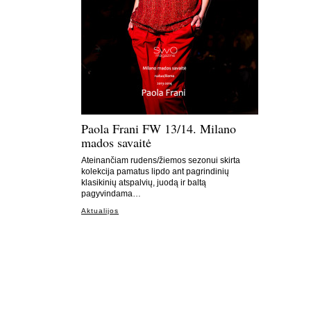
Paola Frani FW 13/14. Milano
mados savaitė
Ateinančiam rudens/žiemos sezonui skirta
kolekcija pamatus lipdo ant pagrindinių
klasikinių atspalvių, juodą ir baltą
pagyvindama…
Aktualijos