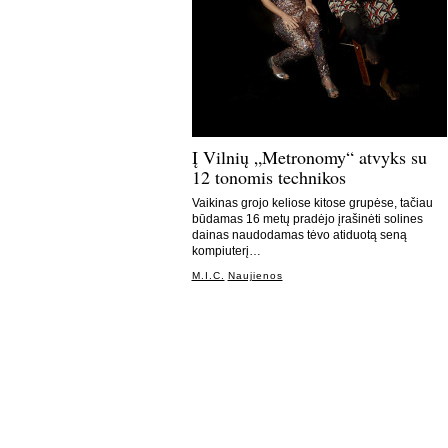
Į Vilnių „Metronomy“ atvyks su
12 tonomis technikos
Vaikinas grojo keliose kitose grupėse, tačiau
būdamas 16 metų pradėjo įrašinėti solines
dainas naudodamas tėvo atiduotą seną
kompiuterį…
M.I.C.
Naujienos