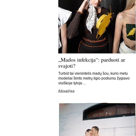
„Mados infekcija“: parduoti ar
svajoti?
Turbūt tai vienintelis madų šou, kurio metu
modeliai šimto metrų ilgio podiumu žygiavo
visiškoje tyloje…
Aktualijos