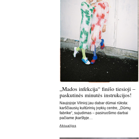
„Mados infekcija“ finišo tiesioji –
paskutinės minutės instrukcijos!
Naujojoje Vilnioj jau dabar dūmai rūksta:
karščiausių kultūrinių įvykių centre, „Dūmų
fabrike“, sujudimas – pasiruošimo darbai
pačiame įkarštyje…
Aktualijos