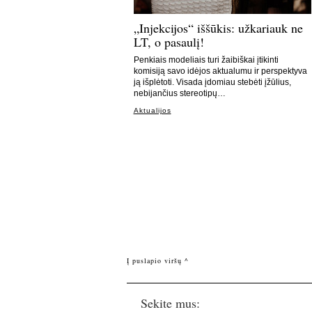
„Injekcijos“ iššūkis: užkariauk ne
LT, o pasaulį!
Penkiais modeliais turi žaibiškai įtikinti
komisiją savo idėjos aktualumu ir perspektyva
ją išplėtoti. Visada įdomiau stebėti įžūlius,
nebijančius stereotipų…
Aktualijos
Į puslapio viršų ^
Sekite mus: