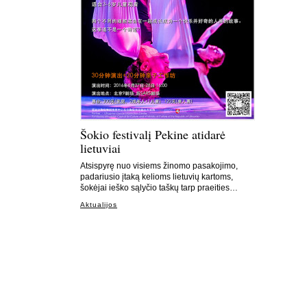
Šokio festivalį Pekine atidarė
lietuviai
Atsispyrę nuo visiems žinomo pasakojimo,
padariusio įtaką kelioms lietuvių kartoms,
šokėjai ieško sąlyčio taškų tarp praeities…
Aktualijos