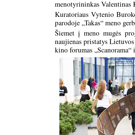
menotyrininkas Valentinas 
Kuratoriaus Vytenio Buroko 
parodoje „Takas“ meno gerbė
Šiemet į meno mugės prog
naujienas pristatys Lietuvos
kino forumas „Scanorama“ ir