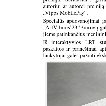
autoriui ar autorei premij
„Vipps MobilePay“.
Specialūs apdovanojimai įs
„ArtVilnius’23“ žiūrovų gale
jiems patinkančius menininku
Iš interaktyvios LRT stud
paskaitos ir pranešimai a
lankytojai galės pažinti eks