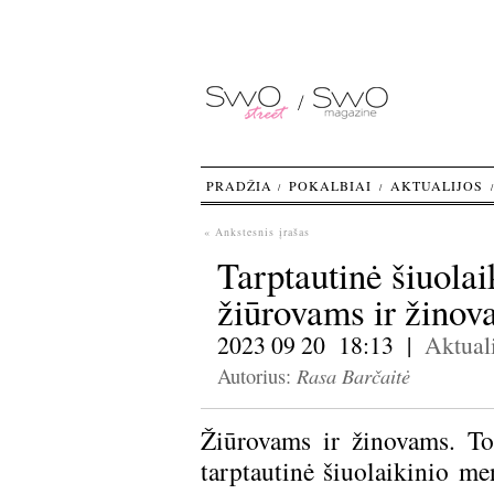
PRADŽIA
POKALBIAI
AKTUALIJOS
« Ankstesnis įrašas
Tarptautinė šiuola
žiūrovams ir žinov
2023 09 20 18:13 |
Aktuali
Rasa Barčaitė
Autorius:
Žiūrovams ir žinovams. Tok
tarptautinė šiuolaikinio 