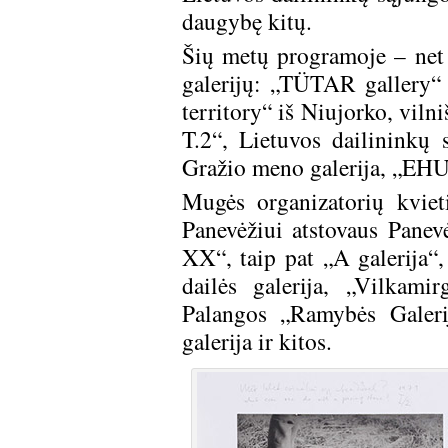
daugybę kitų.
Šių metų programoje – net 
galerijų: „TÜTAR gallery“
territory“ iš Niujorko, viln
T.2“, Lietuvos dailininkų
Gražio meno galerija, „EHU
Mugės organizatorių kviet
Panevėžiui atstovaus Panevė
XX“, taip pat „A galerija“,
dailės galerija, „Vilkami
Palangos „Ramybės Galeri
galerija ir kitos.