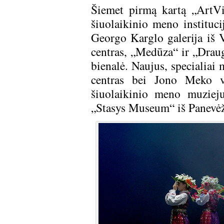
Šiemet pirmą kartą „ArtVil
šiuolaikinio meno instituci
Georgo Karglo galerija iš 
centras, „Medūza“ ir „Drau
bienalė. Naujus, specialiai
centras bei Jono Meko v
šiuolaikinio meno muziej
„Stasys Museum“ iš Panevėž