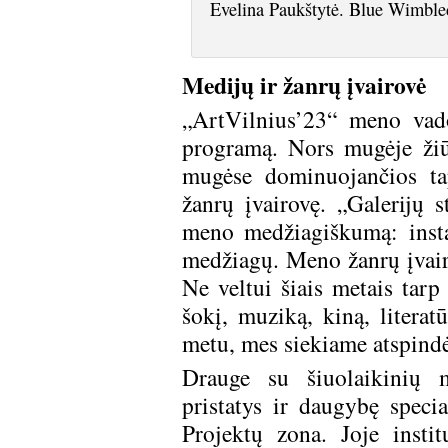
Evelina Paukštytė. Blue Wimbl
Medijų ir žanrų įvairovė
„ArtVilnius’23“ meno vado
programą. Nors mugėje ži
mugėse dominuojančios tap
žanrų įvairovę. „Galerijų s
meno medžiagiškumą: instali
medžiagų. Meno žanrų įvairo
Ne veltui šiais metais tarp 
šokį, muziką, kiną, literat
metu, mes siekiame atspindėti
Drauge su šiuolaikinių 
pristatys ir daugybę specia
Projektų zona. Joje instit