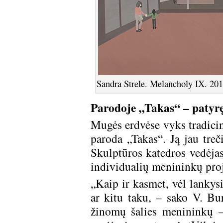
Sandra Strele. Melancholy IX. 
Parodoje „Takas“ – patyrę
Mugės erdvėse vyks tradicinė
paroda „Takas“. Ją jau tre
Skulptūros katedros vedėjas
individualių menininkų pro
„Kaip ir kasmet, vėl lankys
ar kitu taku, – sako V. Bu
žinomų šalies menininkų – 