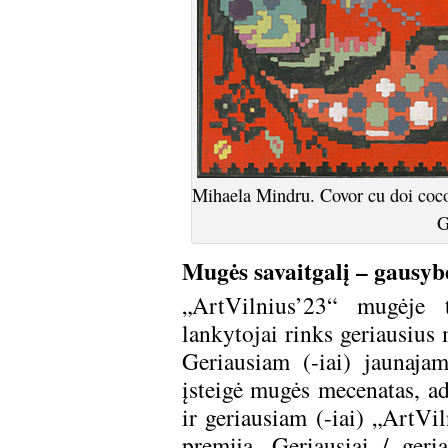
Mihaela Mindru. Covor cu doi cocoș
G
Mugės savaitgalį – gausyb
„ArtVilnius’23“ mugėje 
lankytojai rinks geriausius 
Geriausiam (-iai) jaunaja
įsteigė mugės mecenatas, 
ir geriausiam (-iai) „ArtV
premija. Geriausiai / geri