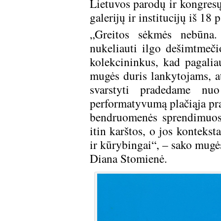
Lietuvos parodų ir kongres
galerijų ir institucijų iš 18 
„Greitos sėkmės nebūna.
nukeliauti ilgo dešimtmečio
kolekcininkus, kad pagalia
mugės duris lankytojams, a
svarstyti pradedame nuo
performatyvumą plačiąja pra
bendruomenės sprendimuose
itin karštos, o jos kontekst
ir kūrybingai“, – sako mugė
Diana Stomienė.