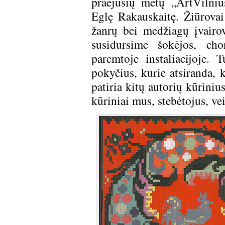
praėjusių metų „ArtVilniu
Eglę Rakauskaitę. Žiūrovai
žanrų bei medžiagų įvairo
susidursime šokėjos, cho
paremtoje instaliacijoje.
pokyčius, kurie atsiranda,
patiria kitų autorių kūriniu
kūriniai mus, stebėtojus, ve