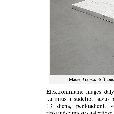
Maciej Gąbka. Soft to
Elektroniniame mugės daly
kūrinius ir sudėlioti savus 
13 dieną, penktadienį, vi
rinktinėse miesto galerijose