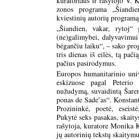
kuratoriaus ir rašytojo V. 
zonos programa „Šiandien,
kviestinių autorių programą
„Šiandien, vakar, rytoj“
(ne)galimybei, dalyvavimui 
bėgančiu laiku“, – sako pro
tris dienas iš eilės, tą pač
pačius pasirodymus.
Europos humanitarinio unive
eskizuose pagal Peterio
nužudymą, suvaidintą Šaren
ponas de Sade’as“. Konstan
Prozininkė, poetė, eseist
Pukytė seks pasakas, skaity
rašytoja, kuratore Monika K
jų autorinių tekstų skaitym