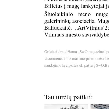
Bilietus į mugę lankytojai j
Šiuolaikinio meno mugę
galerininkų asociacija. Mu
Baliuckaitė. „ArtVilnius’
Vilniaus miesto savivaldybė
Griežtai draudžiama „SwO magazine“ pask
visuomenės informavimo priemonėse bei p
naudojimo kreipkitės el. paštu į SwO.lt
Tau turėtų patikti: