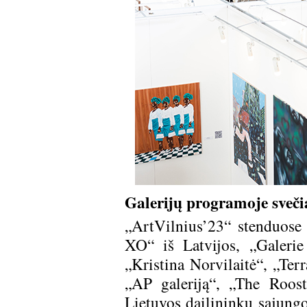
Galerijų programoje svečia
„ArtVilnius’23“ stenduose 
XO“ iš Latvijos, „Galerie 
„Kristina Norvilaitė“, „Ter
„AP galeriją“, „The Roost
Lietuvos dailininkų sąjungos