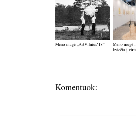
Meno mugė „ArtVilnius‘18“
Meno mugė „
kviečia į virt
Komentuok: