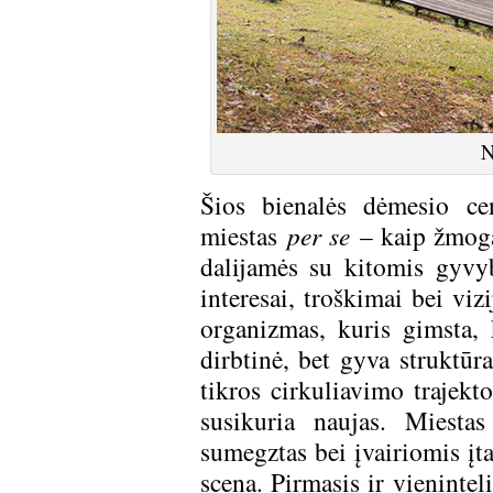
N
Šios bienalės dėmesio ce
miestas
per se
– kaip žmoga
dalijamės su kitomis gyvybė
interesai, troškimai bei viz
organizmas, kuris gimsta, 
dirbtinė, bet gyva struktūr
tikros cirkuliavimo trajekt
susikuria naujas. Miesta
sumegztas bei įvairiomis įt
scena. Pirmasis ir vieninte