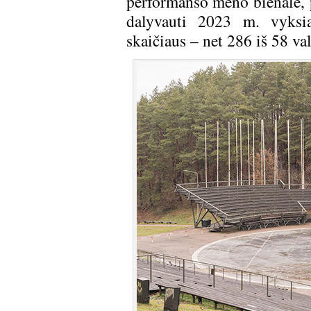
performanso meno bienalė, 
dalyvauti 2023 m. vyksia
skaičiaus – net 286 iš 58 va