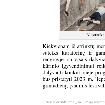
Nuotrauka 
Kiekvienam iš atrinktų me
suteiks kuratorinę ir gam
renginyje: su visais dalyvi
kūrinio įgyvendinimui reik
dalyvauti konkursinėje prog
bus pristatyti 2023 m. liep
gimtadienį, įvadinis festiva
Griežtai draudžiama „SwO magazine“ pask