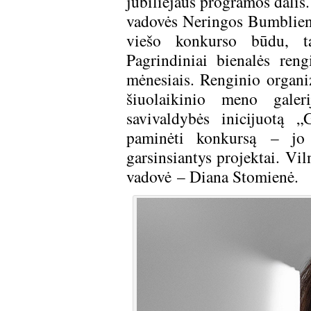
jubiliejaus programos dalis
vadovės Neringos Bumblien
viešo konkurso būdu, ta
Pagrindiniai bienalės ren
mėnesiais. Renginio organi
šiuolaikinio meno galer
savivaldybės inicijuotą „
paminėti konkursą – jo 
garsinsiantys projektai. Vil
vadovė – Diana Stomienė.