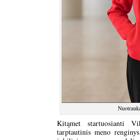
Nuotrauka
Kitąmet startuosianti V
tarptautinis meno renginy