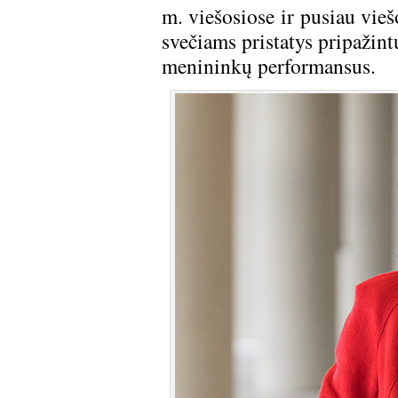
m. viešosiose ir pusiau vieš
svečiams pristatys pripažint
menininkų performansus.