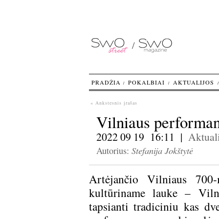
PRADŽIA
POKALBIAI
AKTUALIJOS
« Ankstesnis įrašas
Vilniaus performan
2022 09 19 16:11 |
Aktuali
Stefanija Jokštytė
Autorius:
Artėjančio Vilniaus 700-
kultūriname lauke – Vil
tapsianti tradiciniu kas d