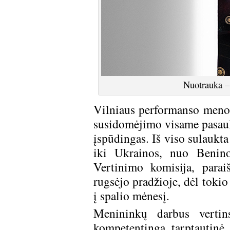
Nuotrauka –
Vilniaus performanso meno 
susidomėjimo visame pasaulyj
įspūdingas. Iš viso sulaukt
iki Ukrainos, nuo Benino
Vertinimo komisija, paraiš
rugsėjo pradžioje, dėl toki
į spalio mėnesį.
Menininkų darbus vertin
kompetentinga tarptautinė