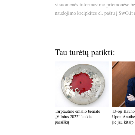
visuomenės informavimo priemonėse bei p
naudojimo kreipkitės el. paštu į SwO.lt
Tau turėtų patikti:
Tarptautinė emalio bienalė
13-oji Kauno
„Vilnius 2022“ laukia
Upon Anoth
paraiškų
jie jau kitaip