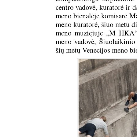
centro vadovė, kuratorė ir 
meno bienalėje komisarė Mar
meno kuratorė, šiuo metu di
meno muziejuje „M HKA“ Be
meno vadovė, Šiuolaikinio
šių metų Venecijos meno bi