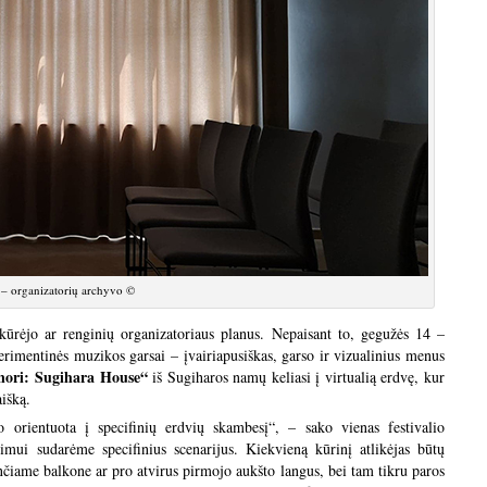
– organizatorių archyvo ©
kūrėjo ar renginių organizatoriaus planus. Nepaisant to, gegužės 14 –
rimentinės muzikos garsai – įvairiapusiškas, garso ir vizualinius menus
nori: Sugihara House“
iš Sugiharos namų keliasi į virtualią erdvę, kur
aišką.
orientuota į specifinių erdvių skambesį“, – sako vienas festivalio
imui sudarėme specifinius scenarijus. Kiekvieną kūrinį atlikėjas būtų
ančiame balkone ar pro atvirus pirmojo aukšto langus, bei tam tikru paros