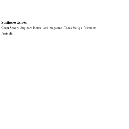
Susijusios žymės:
Corpi Sonori: Sugihara House
swo magazine
Tadas Stalyga
Virtualus
festivalis