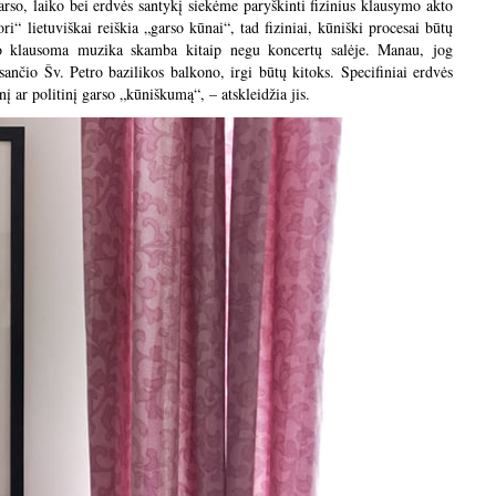
rso, laiko bei erdvės santykį siekėme paryškinti fizinius klausymo akto
i“ lietuviškai reiškia „garso kūnai“, tad fiziniai, kūniški procesai būtų
ngo klausoma muzika skamba kitaip negu koncertų salėje. Manau, jog
esančio Šv. Petro bazilikos balkono, irgi būtų kitoks. Specifiniai erdvės
nį ar politinį garso „kūniškumą“, – atskleidžia jis.