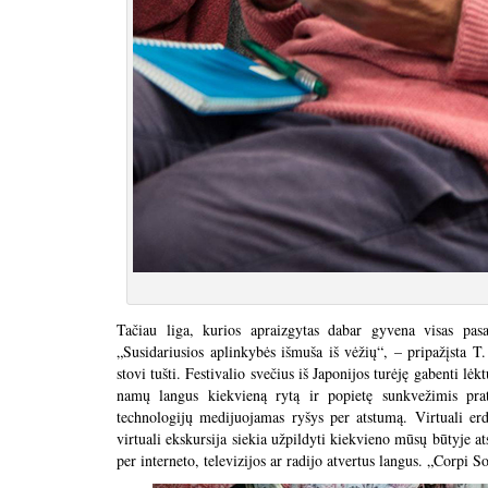
Tačiau liga, kurios apraizgytas dabar gyvena visas pas
„Susidariusios aplinkybės išmuša iš vėžių“, – pripažįsta T
stovi tušti. Festivalio svečius iš Japonijos turėję gabenti lė
namų langus kiekvieną rytą ir popietę sunkvežimis prat
technologijų medijuojamas ryšys per atstumą. Virtuali erdv
virtuali ekskursija siekia užpildyti kiekvieno mūsų būtyje a
per interneto, televizijos ar radijo atvertus langus. „Corpi So