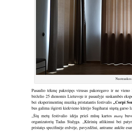
Nuotraukos 
Pasaulio tėkmę pakreipęs virusas pakoregavo ir ne vieno 
birželio 25 dienomis Lietuvoje ir pasaulyje suskambės ekspe
„Corpi So
bei eksperimentinę muziką pristatantis festivalis
bus galima išgirsti kiekvieno kūrėjo Sugiharai siųstą garso l
„Šių metų festivalio idėja prieš mūsų kartos
marą
buvo 
organizatorių Tadas Stalyga. „Kūrinių atlikimui bei patyr
pristatęs specifinėje erdvėje, pavyzdžiui, antrame aukšte es