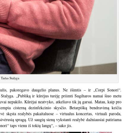
Tadas Stalyga
aulis, pakoregavo daugelio planus. Ne išimtis – ir „Corpi Sonori“.
. Stalyga. „Publiką ir kūrėjus turėję priimti Sugiharos namai šiuo metu
ktuvai nepakilo. Kūrėjai neatvyko, atkeliavo tik jų garsai. Matau, kaip pro
empia cisterną dezinfekcinio skysčio. Betarpišką bendravimą keičia
ė skęsta realybės pakaitaluose – virtualus koncertas, virtuali paroda,
tsivėrusią spragą. Už saugių sienų vykstanti realybė dažniausiai patiriama
nori“ taps vienu iš tokių langų“, – sako jis.