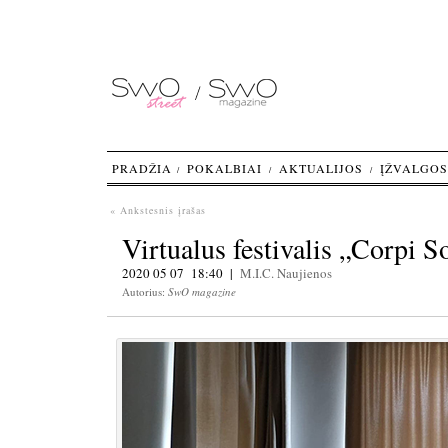
PRADŽIA
POKALBIAI
AKTUALIJOS
ĮŽVALGOS
« Ankstesnis įrašas
Virtualus festivalis „Corpi 
2020 05 07 18:40 |
M.I.C.
Naujienos
Autorius:
SwO magazine