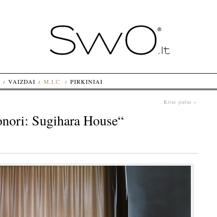
VAIZDAI
M.I.C.
PIRKINIAI
Kitas įrašas »
Sonori: Sugihara House“