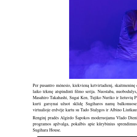
Per pusantro mėnesio, kiekvieną ketvirtadienį, skaitmeninę e
laiko tėkmę atspindinti filmo serija. Nuostaba, nuobodulys,
Masahiro Takahashi, Sugai Ken, Tujiko Nuriko ir lietuvių P
kurti garsynai užuot sklidę Sugiharos namų balkonuose
virtualioje erdvėje kartu su Tado Stalygos ir Albino Liutka
Renginį pradės Algirdo Šapokos moderuojama Vlado Dieninio
programos apžvalga, pokalbis apie kūrybinius sprendimus ka
Sugihara House.