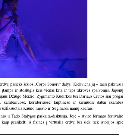
rdvę pasieks šešios „Corpi Sonori“ dalys. Kiekviena jų – tarsi pakitusią
 įtampa ir atoslūgis keis vienas kitą ir taps tikrovės spalvomis. Japonų
ijaus Džiugo Meižio, Žygimanto Kudirkos bei Dariaus Čiutos šiai progai
, kambariuose, koridoriuose, laiptinėse ar kiemuose dabar skambės
us užfiksuotais Kauno miesto ir Sugiharos namų kadrais.
 ir Tado Stalygos paskaita-diskusija. Joje – atviro formato festivalio
ip persikelti iš fizinės į virtualią erdvę bei šiek tiek istorijos apie