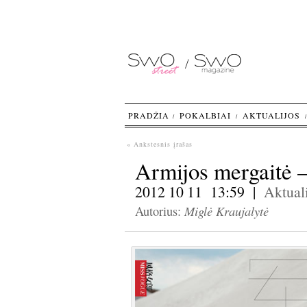
PRADŽIA
POKALBIAI
AKTUALIJOS
« Ankstesnis įrašas
Armijos mergaitė 
2012 10 11 13:59 |
Aktuali
Miglė Kraujalytė
Autorius: