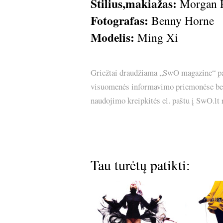
Stilius,makiažas:
Morgan P
Fotografas:
Benny Horne
Modelis:
Ming Xi
Griežtai draudžiama „SwO magazine“ pask
visuomenės informavimo priemonėse bei p
naudojimo kreipkitės el. paštu į SwO.lt
Tau turėtų patikti: