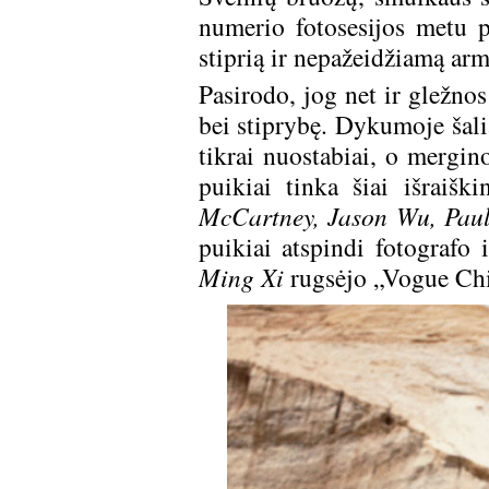
numerio fotosesijos metu p
stiprią ir nepažeidžiamą arm
Pasirodo, jog net ir gležnos
bei stiprybę. Dykumoje šal
tikrai nuostabiai, o mergino
puikiai tinka šiai išraišk
McCartney, Jason Wu, Pau
puikiai atspindi fotografo 
Ming Xi
rugsėjo „Vogue Ch