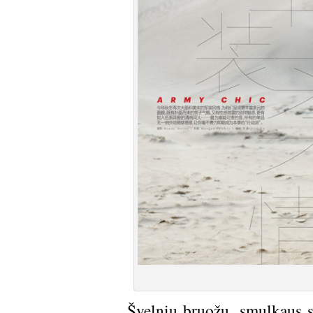
Švelnių bruožų, smulkaus