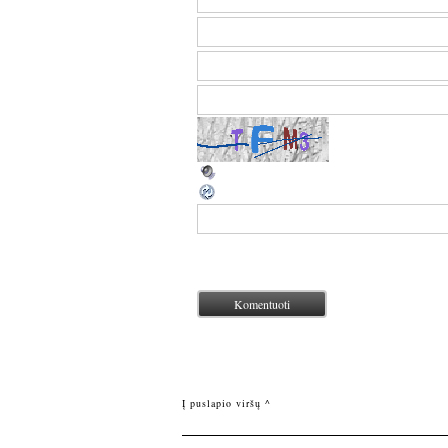
Į puslapio viršų ^