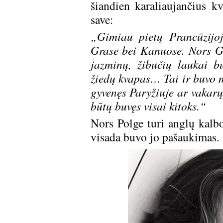
šiandien karaliaujančius kv
save:
„Gimiau pietų Prancūzijoj
Grase bei Kanuose. Nors G
jazminų, žibučių laukai b
žiedų kvapas… Tai ir buvo m
gyvenęs Paryžiuje ar vakarų
būtų buvęs visai kitoks.“
Nors Polge turi anglų kalbo
visada buvo jo pašaukimas.