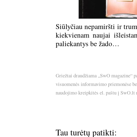
Siūlyčiau nepamiršti ir tru
kiekvienam naujai išleista
paliekantys be žado…
Griežtai draudžiama „SwO magazine“ pask
visuomenės informavimo priemonėse bei p
naudojimo kreipkitės el. paštu į SwO.lt
Tau turėtų patikti: