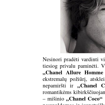
Nesinori pradėti vardinti v
tiesiog privalu paminėti. 
„Chanel Allure Homme
ekstremalų požiūrį, atskle
„Chanel C
nepamiršti ir
romantikėms kibirkščiuojan
„Chanel Coco“
– mišinio
(