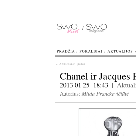
PRADŽIA
POKALBIAI
AKTUALIJOS
« Ankstesnis įrašas
Chanel ir Jacques 
2013 01 25 18:43 |
Aktuali
Milda Pranckevičiūtė
Autorius: