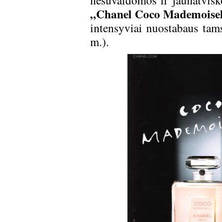
nesuvaldomos ir jaunatviško
„Chanel Coco Mademoisel
intensyviai nuostabaus ta
m.).