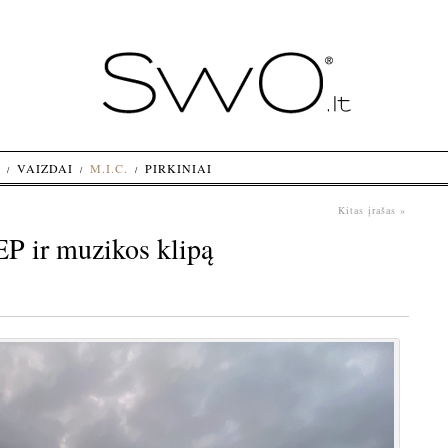
VAIZDAI
M.I.C.
PIRKINIAI
Kitas įrašas »
EP ir muzikos klipą