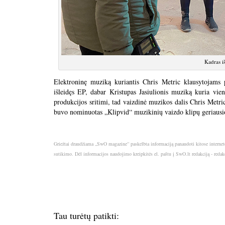
Kadras i
Elektroninę muziką kuriantis Chris Metric klausytojams 
išleidęs EP, dabar Kristupas Jasiulionis muziką kuria vien
produkcijos sritimi, tad vaizdinė muzikos dalis Chris Metric
buvo nominuotas „Klipvid“ muzikinių vaizdo klipų geriausi
Griežtai draudžiama „SwO magazine“ paskelbta informaciją panaudoti kitose internet
sutikimo. Dėl informacijos naudojimo kreipkitės el. paštu į SwO.lt redakciją - red
Tau turėtų patikti: