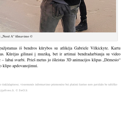
š „Need A“ filmavimo ©
pažįstamas iš bendros kūrybos su atlikėja Gabriele Vilkickyte. Kartu
as. Kūrėjas gilinasi į muziką, bet ir artimai bendradarbiauja su video
 – labai svarbi. Prieš metus jo išleistas 3D animacijos klipas „Dėmesio“
o klipo apdovanojimui.
o tinklalapiuose, visuomenės informavimo priemonėse bei platinti kuriuo nors pavidalu be raštiško
akcija@swo.lt. © SwO.lt