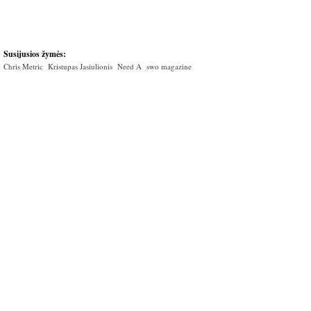
Susijusios žymės:
Chris Metric
Kristupas Jasiulionis
Need A
swo magazine