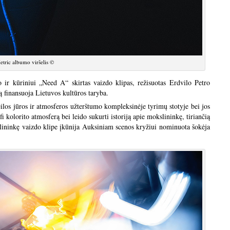
etric albumo viršelis ©
ir kūriniui „Need A“ skirtas vaizdo klipas, režisuotas Erdvilo Petro
 finansuoja Lietuvos kultūros taryba.
ilos jūros ir atmosferos užterštumo kompleksinėje tyrimų stotyje bei jos
fi kolorito atmosferą bei leido sukurti istoriją apie mokslininkę, tiriančią
ininkę vaizdo klipe įkūnija Auksiniam scenos kryžiui nominuota šokėja