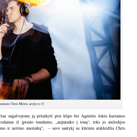
eninio Chris Metric archyvo ©
čiau sugalvojome ją pritaikyti prie klipo bei Agnietės šokio kuriamos
išvedamas iš įprasto tonalumo, „nepataiko į toną“, toks jo melodijos
umo ir nerimo nuotaikų“, – savo santykį su kūriniu atskleidžia Chris