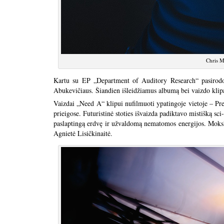
Chris M
Kartu su EP „Department of Auditory Research“ pasirodo 
Abukevičiaus. Šiandien išleidžiamus albumą bei vaizdo klipą
Vaizdai „Need A“ klipui nufilmuoti ypatingoje vietoje – Pre
prieigose. Futuristinė stoties išvaizda padiktavo mistišką sci-
paslaptingą erdvę ir užvaldomą nematomos energijos. Moksl
Agnietė Lisičkinaitė.