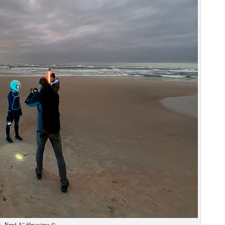
š „Need A“ filmavimo ©