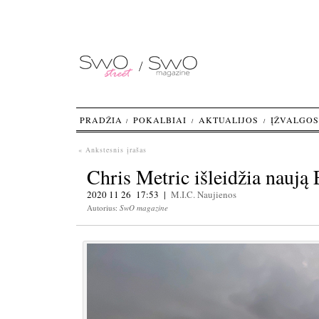
PRADŽIA
POKALBIAI
AKTUALIJOS
ĮŽVALGOS
« Ankstesnis įrašas
Chris Metric išleidžia naują 
2020 11 26 17:53 |
M.I.C.
Naujienos
Autorius:
SwO magazine