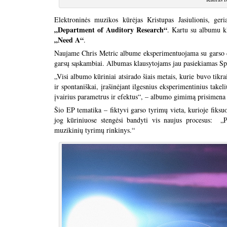
Elektroninės muzikos kūrėjas Kristupas Jasiulionis, ger
„Department of Auditory Research“
. Kartu su albumu kl
„Need A“
.
Naujame Chris Metric albume eksperimentuojama su garso di
garsų sąskambiai. Albumas klausytojams jau pasiekiamas Spo
„Visi albumo kūriniai atsirado šiais metais, kurie buvo tikr
ir spontaniškai, įrašinėjant ilgesnius eksperimentinius takel
įvairius parametrus ir efektus“, – albumo gimimą prisimena 
Šio EP tematika – fiktyvi garso tyrimų vieta, kurioje fiksuo
jog kūriniuose stengėsi bandyti vis naujus procesus: „P
muzikinių tyrimų rinkinys.“