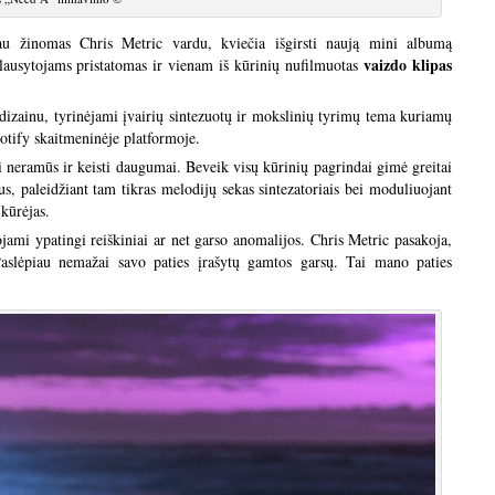
iau žinomas Chris Metric vardu, kviečia išgirsti naują mini albumą
vaizdo klipas
ausytojams pristatomas ir vienam iš kūrinių nufilmuotas
zainu, tyrinėjami įvairių sintezuotų ir mokslinių tyrimų tema kuriamų
tify skaitmeninėje platformoje.
ai neramūs ir keisti daugumai. Beveik visų kūrinių pagrindai gimė greitai
ius, paleidžiant tam tikras melodijų sekas sintezatoriais bei moduliuojant
kūrėjas.
jami ypatingi reiškiniai ar net garso anomalijos. Chris Metric pasakoja,
aslėpiau nemažai savo paties įrašytų gamtos garsų. Tai mano paties