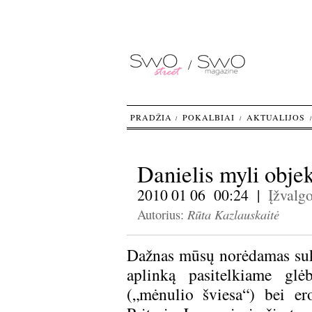
PRADŽIA
POKALBIAI
AKTUALIJOS
Danielis myli obje
2010 01 06 00:24 |
Įžvalg
Rūta Kazlauskaitė
Autorius:
Dažnas mūsų norėdamas suku
aplinką pasitelkiame glė
(„mėnulio šviesa“) bei e