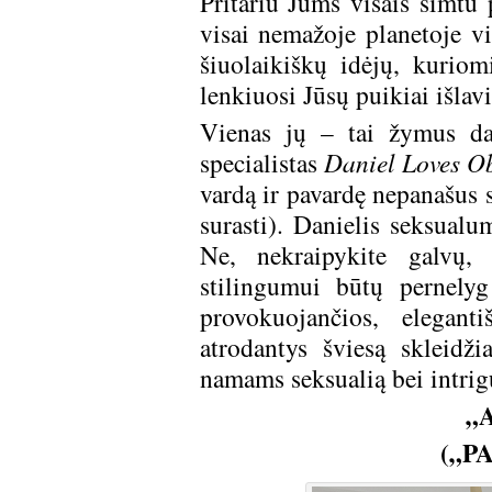
Pritariu Jums visais šimtu 
visai nemažoje planetoje v
šiuolaikiškų idėjų, kurio
lenkiuosi Jūsų puikiai išla
Vienas jų – tai žymus dai
specialistas
Daniel Loves Ob
vardą ir pavardę nepanašus s
surasti). Danielis seksual
Ne, nekraipykite galvų,
stilingumui būtų pernelyg
provokuojančios, elegant
atrodantys šviesą skleidž
namams seksualią bei intrig
„
(„P