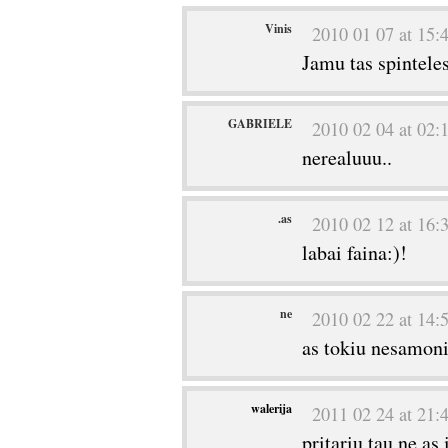
Vinis
2010 01 07 at 15:
Jamu tas spintele
GABRIELE
2010 02 04 at 02:
nerealuuu..
.as
2010 02 12 at 16:
labai faina:)!
ne
2010 02 22 at 14:
as tokiu nesamon
walerija
2011 02 24 at 21:
pritariu tau ne as 