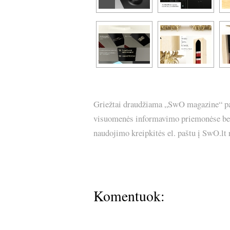
Griežtai draudžiama „SwO magazine“ pask
visuomenės informavimo priemonėse bei p
naudojimo kreipkitės el. paštu į SwO.lt
Komentuok: