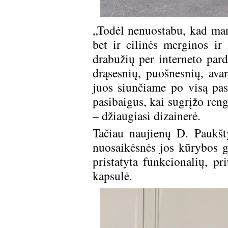
„Todėl nenuostabu, kad mano
bet ir eilinės merginos ir
drabužių per interneto pa
drąsesnių, puošnesnių, av
juos siunčiame po visą pas
pasibaigus, kai sugrįžo reng
– džiaugiasi dizainerė.
Tačiau naujienų D. Paukšty
nuosaikėsnės jos kūrybos g
pristatyta funkcionalių, pr
kapsulė.