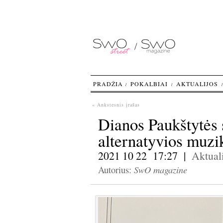
PRADŽIA
POKALBIAI
AKTUALIJOS
« Ankstesnis įrašas
Dianos Paukštytės 
alternatyvios muzi
2021 10 22 17:27 |
Aktuali
SwO magazine
Autorius: