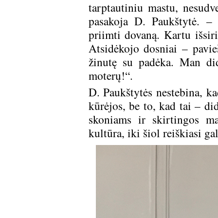
tarptautiniu mastu, nesudve
pasakoja D. Paukštytė. – A
priimti dovaną. Kartu išsiri
Atsidėkojo dosniai – pavie
žinutę su padėka. Man did
moterų!“.
D. Paukštytės nestebina, k
kūrėjos, be to, kad tai – di
skoniams ir skirtingos m
kultūra, iki šiol reiškiasi g