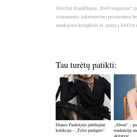
Griežtai draudžiama „SwO magazine“ pask
visuomenės informavimo priemonėse bei p
naudojimo kreipkitės el. paštu į SwO.lt
Tau turėtų patikti:
Dianos Paukštytės jubiliejinė
„About“ – pa
kolekcija – „Tylos paslaptis“
tendencijų m
akiratyje