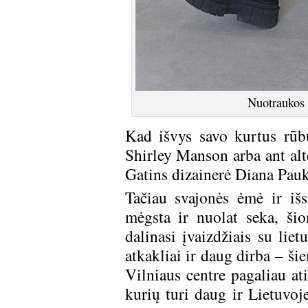
Nuotraukos 
Kad išvys savo kurtus rūb
Shirley Manson arba ant alt
Gatins dizainerė Diana Paukš
Tačiau svajonės ėmė ir išs
mėgsta ir nuolat seka, ši
dalinasi įvaizdžiais su lie
atkakliai ir daug dirba – ši
Vilniaus centre pagaliau ati
kurių turi daug ir Lietuvoje