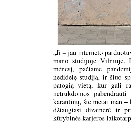
„Ji – jau interneto parduotu
mano studijoje Vilniuje. 
mėnesį, pačiame pandemijo
nedidelę studiją, ir šiuo s
patogią vietą, kur gali ra
netrukdomos pabendrauti 
karantinų, šie metai man – 
džiaugiasi dizainerė ir p
kūrybinės karjeros laikotarp