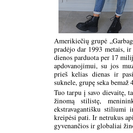
Amerikiečių grupė „Garbage“
pradėjo dar 1993 metais, ir 
dienos parduota per 17 mili
apdovanojimui, su jos muz
prieš kelias dienas ir p
suknele, grupę seka bemaž 4
Tuo tarpu į savo dievaitę, t
žinomą stilistę, menini
ekstravagantišku stiliumi i
kreipėsi pati. Ir netrukus a
gyvenančios ir globaliai ži