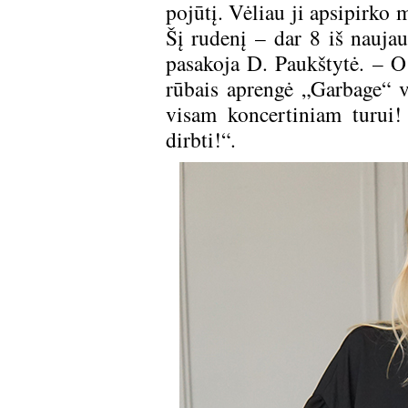
pojūtį. Vėliau ji apsipirko 
Šį rudenį – dar 8 iš naujau
pasakoja D. Paukštytė. – O
rūbais aprengė „Garbage“ v
visam koncertiniam turui!
dirbti!“.