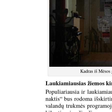
Kadras iš Mėsos
Laukiamiausias žiemos kin
Populiariausia ir laukiamia
naktis“ bus rodoma išskirti
valandų trukmės programoje