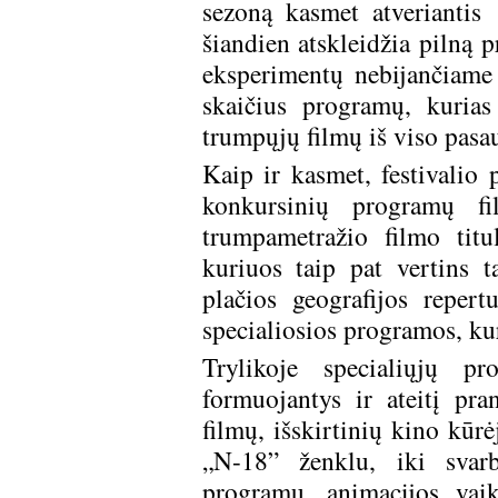
sezoną kasmet atveriantis 
šiandien atskleidžia pilną 
eksperimentų nebijančiame 
skaičius programų, kurias
trumpųjų filmų iš viso pasau
Kaip ir kasmet, festivalio
konkursinių programų fil
trumpametražio filmo titu
kuriuos taip pat vertins ta
plačios geografijos reper
specialiosios programos, ku
Trylikoje specialiųjų p
formuojantys ir ateitį pra
filmų, išskirtinių kino kūr
„N-18” ženklu, iki svar
programų, animacijos vai