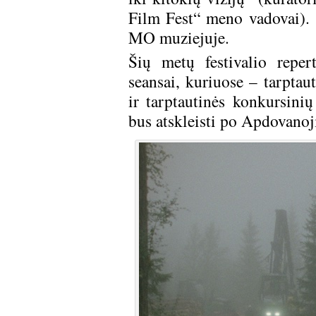
Film Fest“ meno vadovai). Š
MO muziejuje.
Šių metų festivalio repert
seansai, kuriuose – tarptaut
ir tarptautinės konkursini
bus atskleisti po Apdovano