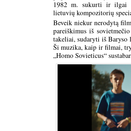
1982 m. sukurti ir ilgai 
lietuvių kompozitorių specia
Beveik niekur nerodytą film
pareiškimus iš sovietmeči
takeliai, sudaryti iš Barys
Ši muzika, kaip ir filmai, t
„Homo Sovieticus“ sustabar