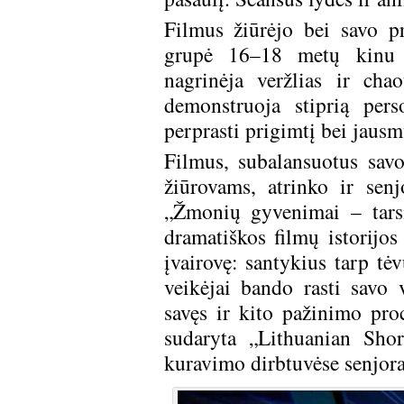
Filmus žiūrėjo bei savo p
grupė 16–18 metų kinu b
nagrinėja veržlias ir cha
demonstruoja stiprią per
perprasti prigimtį bei jausm
Filmus, subalansuotus sav
žiūrovams, atrinko ir sen
„Žmonių gyvenimai – tarsi
dramatiškos filmų istorijos
įvairovę: santykius tarp tė
veikėjai bando rasti savo 
savęs ir kito pažinimo pro
sudaryta „Lithuanian Sho
kuravimo dirbtuvėse senjor