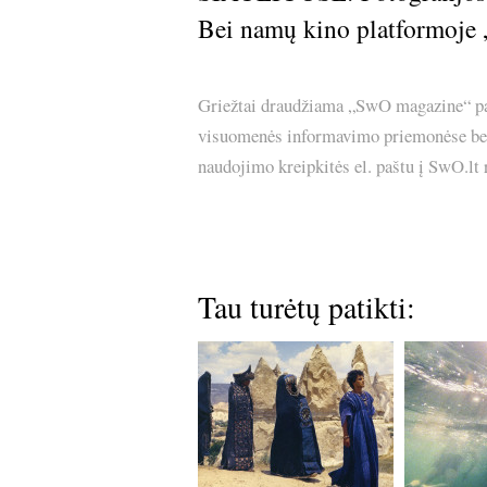
Bei namų kino platformoj
Griežtai draudžiama „SwO magazine“ pask
visuomenės informavimo priemonėse bei p
naudojimo kreipkitės el. paštu į SwO.lt
Tau turėtų patikti: