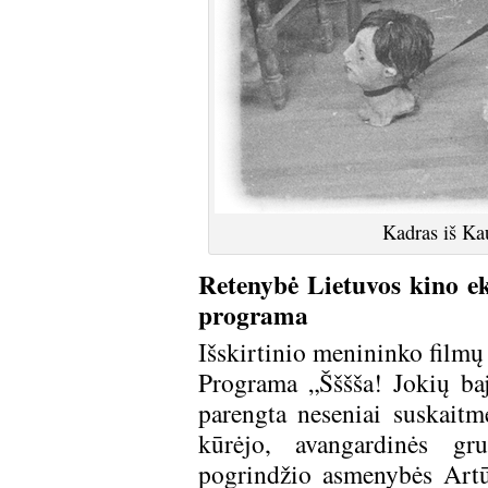
Kadras iš Kaul
Retenybė Lietuvos kino e
programa
Išskirtinio menininko filmų
Programa „Šššša! Jokių baj
parengta neseniai suskaitm
kūrėjo, avangardinės g
pogrindžio asmenybės Artū