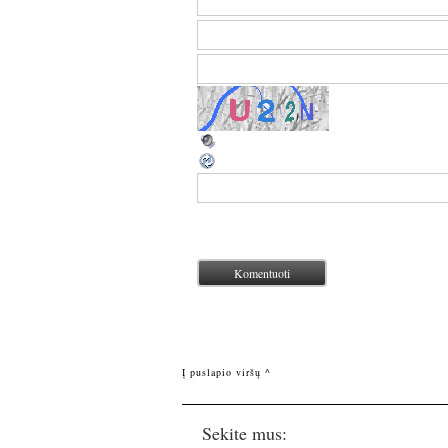
Į puslapio viršų ^
Sekite mus: