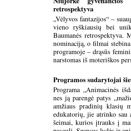
Niujorke gyvenančios
retrospektyva
„Vėlyvos fantazijos“ – suau
vieno ryškiausių bei unik
Baumanės retrospektyva. M
nominaciją, o filmai stebin
programoje – drąsūs feminis
narstomas iš moteriškos per
Programos sudarytojai šiem
Programa „Animacinės išda
nes ją parengė patys „maž
amžiaus pradinių klasių m
edukatorių, jie atrinko sau 
šeimai, kurios įtrauks į ma
pasaulį. Seansus lydės ir an