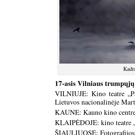
Kadra
17-asis Vilniaus trumpųjų 
VILNIUJE: Kino teatre „Pa
Lietuvos nacionalinėje Mar
KAUNE: Kauno kino centr
KLAIPĖDOJE: kino teatre „
ŠIAULIUOSE: Fotografijos 