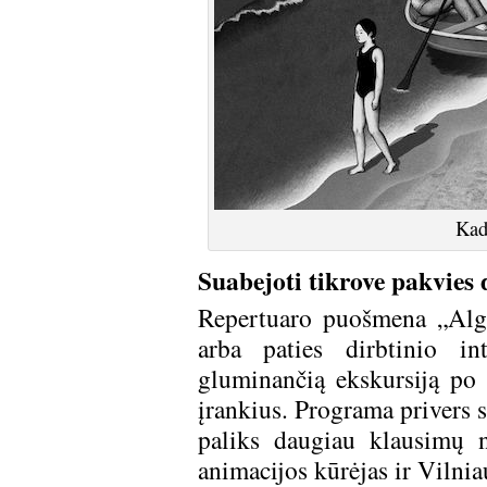
Kad
Suabejoti tikrove pakvies 
Repertuaro puošmena „Algo
arba paties dirbtinio in
gluminančią ekskursiją po 
įrankius. Programa privers s
paliks daugiau klausimų 
animacijos kūrėjas ir Vilnia