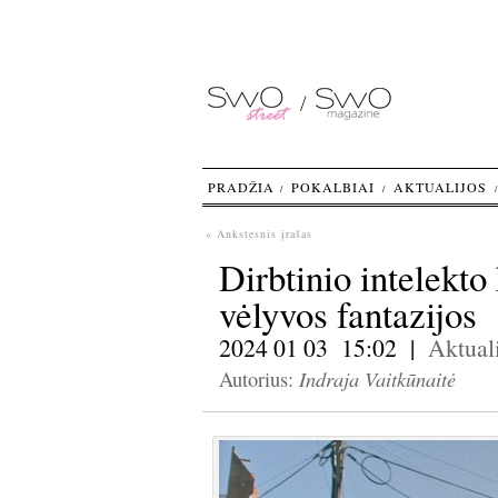
PRADŽIA
POKALBIAI
AKTUALIJOS
« Ankstesnis įrašas
Dirbtinio intelekto 
vėlyvos fantazijos
2024 01 03 15:02 |
Aktuali
Indraja Vaitkūnaitė
Autorius: