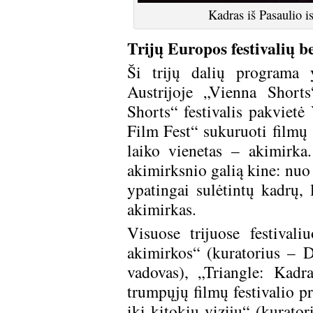
Kadras iš Pasaulio i
Trijų Europos festivalių b
Ši trijų dalių programa y
Austrijoje „Vienna Shorts
Shorts“ festivalis pakvietė 
Film Fest“ sukuruoti filmų 
laiko vienetas – akimirka
akimirksnio galią kine: nuo 
ypatingai sulėtintų kadrų, 
akimirkas.
Visuose trijuose festivali
akimirkos“ (kuratorius – D
vadovas), „Triangle: Kadr
trumpųjų filmų festivalio p
iki kitokių vizijų“ (kurato