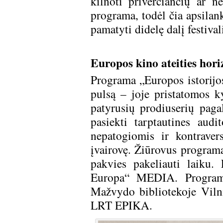
kilnoti priverčiančių ar ne
programa, todėl čia apsilank
pamatyti didelę dalį festival
Europos kino ateities hori
Programa „Europos istorijo
pulsą – joje pristatomos ky
patyrusių prodiuserių paga
pasiekti tarptautines aud
nepatogiomis ir kontraver
įvairovę. Žiūrovus programa
pakvies pakeliauti laiku
Europa“ MEDIA. Programa
Mažvydo bibliotekoje Viln
LRT EPIKA.