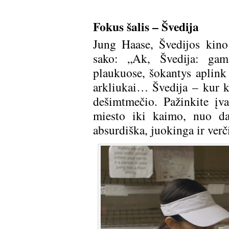
Fokus šalis – Švedija
Jung Haase, Švedijos kino 
sako: „Ak, Švedija: gamt
plaukuose, šokantys aplink 
arkliukai… Švedija – kur ka
dešimtmečio. Pažinkite įv
miesto iki kaimo, nuo da
absurdiška, juokinga ir verči