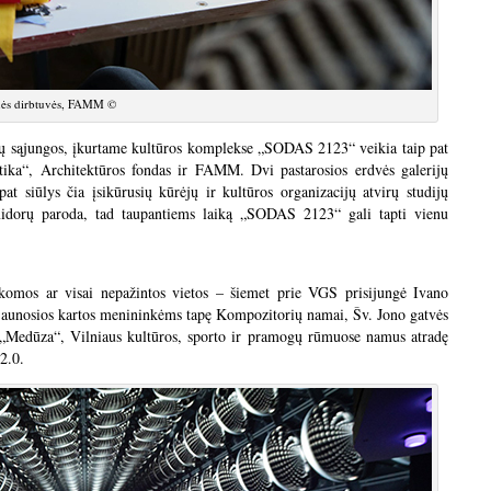
ės dirbtuvės, FAMM ©
jų sąjungos, įkurtame kultūros komplekse „SODAS 2123“ veikia taip pat
tika“, Architektūros fondas ir FAMM. Dvi pastarosios erdvės galerijų
at siūlys čia įsikūrusių kūrėjų ir kultūros organizacijų atvirų studijų
midorų paroda, tad taupantiems laiką „SODAS 2123“ gali tapti vienu
omos ar visai nepažintos vietos – šiemet prie VGS prisijungė Ivano
 jaunosios kartos menininkėms tapę Kompozitorių namai, Šv. Jono gatvės
ji „Medūza“, Vilniaus kultūros, sporto ir pramogų rūmuose namus atradę
2.0.