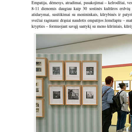
Empatija, dėmesys, atradimai, pasakojimai – kelrodžiai, ve
8-11 dienomis daugiau kaip 30 sostinės kultūros erdvių 
atidarymai, susitikimai su menininkais, kūrybinės ir patyr
svečiai raginami drąsiai naudotis empatijos žemėlapiu – matyt
krypties – formuojant savąjį santykį su meno kūriniais, kūrėja