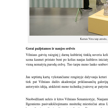
Kartais Vėra taip atrodo
Gerai pažįstamos ir naujos erdvės
Vilniaus gatvių raizginį į darnų kultūrinį tinklą suveria k
scena kasmet pristato bent po kelias naujas kultūros iniciat
vieną nematytą parodų erdvę. Tuo tarpu meno lauko senbuvia
Jau septintą kartą vykstančiame renginyje dalyvauja keturi
tiek pat Vilniaus dailės akademijai priklausančių galerij
autorystės idėją, atskleisti meno technikų įvairovę ar patyrin
Nuobodžiauti neleis ir kitos Vilniaus Senamiestyje, Naujami
Ilgesniems pasivaikščiojimams nusiteikę miestiečiai atras L