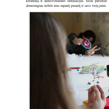
keramiką ir audiovizualines instaliacijas. Šiose parodo
dėmesingiau stebėti mus supantį pasaulį ir savo vietą jame.