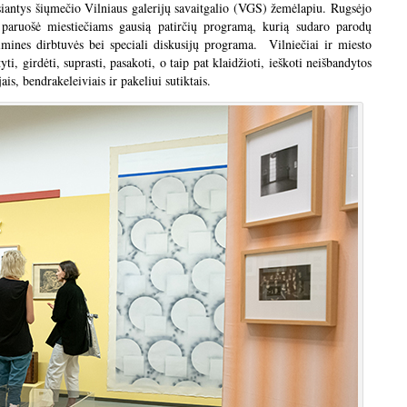
siantys šiųmečio Vilniaus galerijų savaitgalio (VGS) žemėlapiu. Rugsėjo
paruošė miestiečiams gausią patirčių programą, kurią sudaro parodų
imines dirbtuvės bei speciali diskusijų programa. Vilniečiai ir miesto
i, girdėti, suprasti, pasakoti, o taip pat klaidžioti, ieškoti neišbandytos
is, bendrakeleiviais ir pakeliui sutiktais.