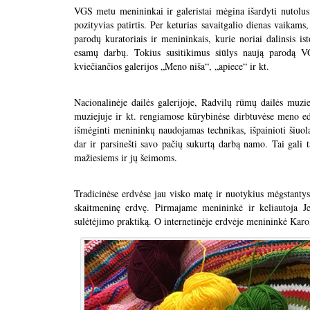
VGS metu menininkai ir galeristai mėgina išardyti nutolusi
pozityvias patirtis. Per keturias savaitgalio dienas vaikam
parodų kuratoriais ir menininkais, kurie noriai dalinsis ist
esamų darbų. Tokius susitikimus siūlys naują parodą VGS
kviečiančios galerijos „Meno niša“, „apiece“ ir kt.
Nacionalinėje dailės galerijoje, Radvilų rūmų dailės muzie
muziejuje ir kt. rengiamose kūrybinėse dirbtuvėse meno edu
išmėginti menininkų naudojamas technikas, išpainioti šiuol
dar ir parsinešti savo pačių sukurtą darbą namo. Tai gali 
mažiesiems ir jų šeimoms.
Tradicinėse erdvėse jau visko matę ir nuotykius mėgstantys l
skaitmeninę erdvę. Pirmajame menininkė ir keliautoja J
sulėtėjimo praktiką. O internetinėje erdvėje menininkė Karo