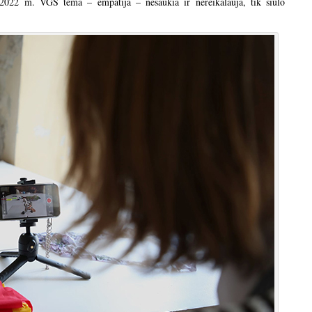
se 2022 m. VGS tema – empatija – nešaukia ir nereikalauja, tik siūlo