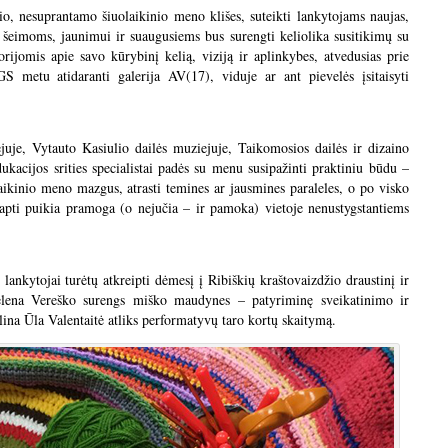
o, nesuprantamo šiuolaikinio meno klišes, suteikti lankytojams naujas,
s, šeimoms, jaunimui ir suaugusiems bus surengti keliolika susitikimų su
orijomis apie savo kūrybinį kelią, viziją ir aplinkybes, atvedusias prie
 metu atidaranti galerija AV(17), viduje ar ant pievelės įsitaisyti
juje, Vytauto Kasiulio dailės muziejuje, Taikomosios dailės ir dizaino
kacijos srities specialistai padės su menu susipažinti praktiniu būdu –
aikinio meno mazgus, atrasti temines ar jausmines paraleles, o po visko
tapti puikia pramoga (o nejučia – ir pamoka) vietoje nenustygstantiems
ankytojai turėtų atkreipti dėmesį į Ribiškių kraštovaizdžio draustinį ir
elena Vereško surengs miško maudynes – patyriminę sveikatinimo ir
lina Ūla Valentaitė atliks performatyvų taro kortų skaitymą.