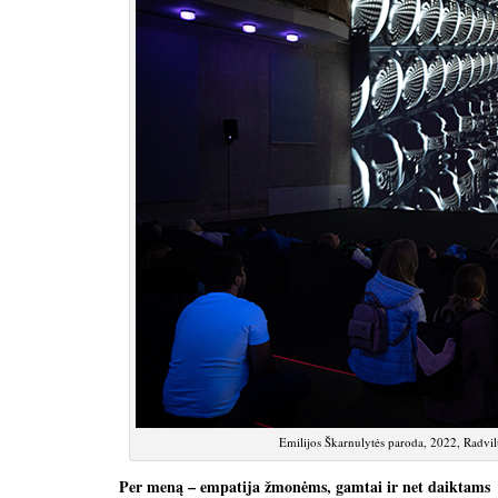
Emilijos Škarnulytės paroda, 2022, Radvil
Per meną – empatija žmonėms, gamtai ir net daiktams