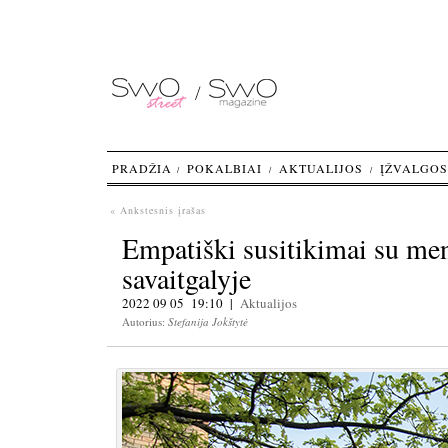
PRADŽIA
POKALBIAI
AKTUALIJOS
ĮŽVALGOS
« Ankstesnis įrašas
Empatiški susitikimai su men
savaitgalyje
2022 09 05 19:10 |
Aktualijos
Autorius:
Stefanija Jokštytė