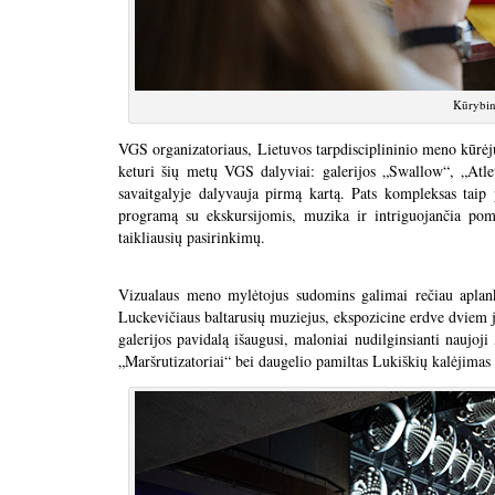
Kūrybin
VGS organizatoriaus, Lietuvos tarpdisciplininio meno kūrė
keturi šių metų VGS dalyviai: galerijos „Swallow“, „Atle
savaitgalyje dalyvauja pirmą kartą. Pats kompleksas taip p
programą su ekskursijomis, muzika ir intriguojančia po
taikliausių pasirinkimų.
Vizualaus meno mylėtojus sudomins galimai rečiau aplank
Luckevičiaus baltarusių muziejus, ekspozicine erdve dviem
galerijos pavidalą išaugusi, maloniai nudilginsianti naujo
„Maršrutizatoriai“ bei daugelio pamiltas Lukiškių kalėjimas 