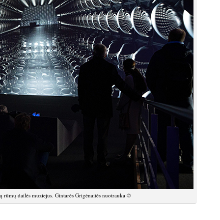
ų rūmų dailės muziejus. Gintarės Grigėnaitės nuotrauka ©