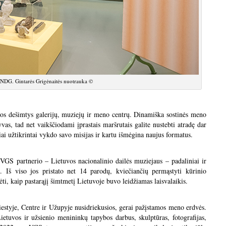
, NDG. Gintarės Grigėnaitės nuotrauka ©
elios dešimtys galerijų, muziejų ir meno centrų. Dinamiška sostinės meno
yvas, tad net vaikščiodami įprastais maršrutais galite nustebti atradę dar
i užtikrintai vykdo savo misijas ir kartu išmėgina naujus formatus.
 VGS partnerio – Lietuvos nacionalinio dailės muziejaus – padaliniai ir
ų. Iš viso jos pristato net 14 parodų, kviečiančių permąstyti kūrinio
ėti, kaip pastarąjį šimtmetį Lietuvoje buvo leidžiamas laisvalaikis.
estyje, Centre ir Užupyje nusidriekusios, gerai pažįstamos meno erdvės.
ietuvos ir užsienio menininkų tapybos darbus, skulptūras, fotografijas,