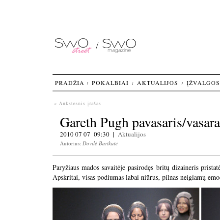
PRADŽIA
POKALBIAI
AKTUALIJOS
ĮŽVALGOS
« Ankstesnis įrašas
Gareth Pugh pavasaris/vasar
2010 07 07 09:30 |
Aktualijos
Autorius:
Dovilė Bartkutė
Paryžiaus mados savaitėje pasirodęs britų dizaineris pristat
Apskritai, visas podiumas labai niūrus, pilnas neigiamų emoci