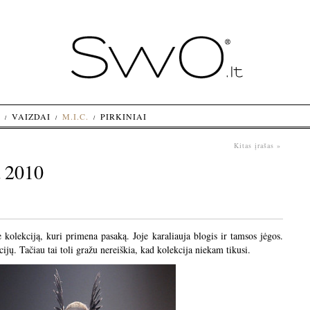
VAIZDAI
M.I.C.
PIRKINIAI
Kitas įrašas »
a 2010
ė kolekciją, kuri primena pasaką. Joje karaliauja blogis ir tamsos jėgos.
jų. Tačiau tai toli gražu nereiškia, kad kolekcija niekam tikusi.