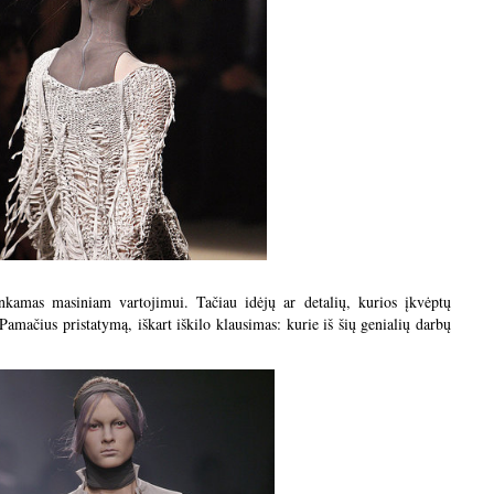
kamas masiniam vartojimui. Tačiau idėjų ar detalių, kurios įkvėptų
. Pamačius pristatymą, iškart iškilo klausimas: kurie iš šių genialių darbų