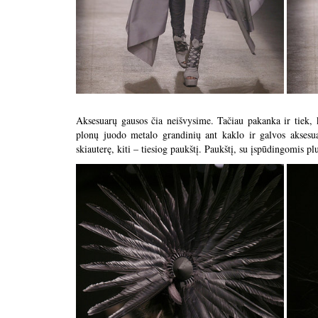
Aksesuarų gausos čia neišvysime. Tačiau pakanka ir tiek,
plonų juodo metalo grandinių ant kaklo ir galvos aksesuara
skiauterę, kiti – tiesiog paukštį. Paukštį, su įspūdingomis p