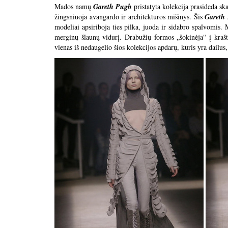
Mados namų
Gareth Pugh
pristatyta kolekcija prasideda s
žingsniuoja avangardo ir architektūros mišinys. Šis
Gareth
modeliai apsiriboja ties pilka, juoda ir sidabro spalvomis. 
merginų šlaunų vidurį. Drabužių formos „šokinėja“ į kra
vienas iš nedaugelio šios kolekcijos apdarų, kuris yra dailus,