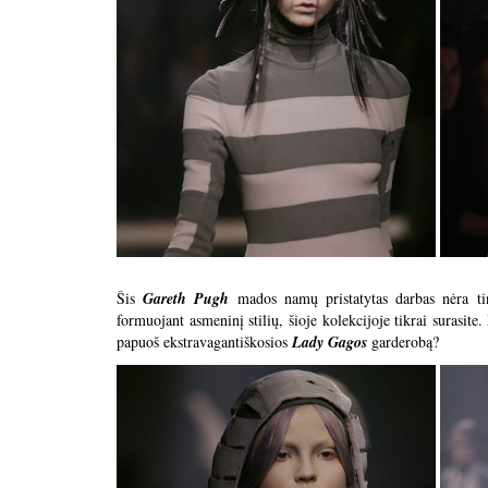
Šis
Gareth Pugh
mados namų pristatytas darbas nėra tin
formuojant asmeninį stilių, šioje kolekcijoje tikrai surasite
papuoš ekstravagantiškosios
Lady Gagos
garderobą?