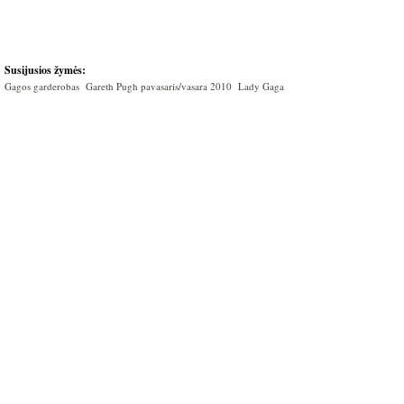
Susijusios žymės:
Gagos garderobas
Gareth Pugh pavasaris/vasara 2010
Lady Gaga