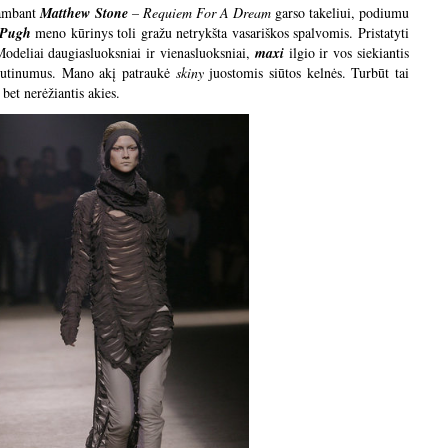
kambant
Matthew Stone
–
Requiem For A Dream
garso takeliui, podiumu
 Pugh
meno kūrinys toli gražu netrykšta vasariškos spalvomis. Pristatyti
Modeliai daugiasluoksniai ir vienasluoksniai,
maxi
ilgio ir vos siekiantis
štutinumus. Mano akį patraukė
skiny
juostomis siūtos kelnės. Turbūt tai
 bet nerėžiantis akies.