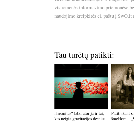
visuomenės informavimo priemonėse bei p
naudojimo kreipkitės el. paštu į SwO.lt
Tau turėtų patikti:
„Insanitus“ laboratorija ir tai,
Pasitinkant s
kas neigia gravitacijos dėsnius
šmėklom – „