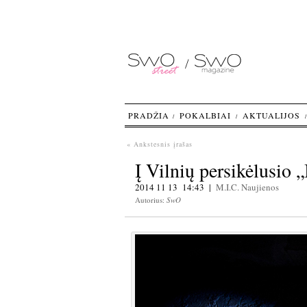
PRADŽIA
POKALBIAI
AKTUALIJOS
« Ankstesnis įrašas
Į Vilnių persikėlusio 
2014 11 13 14:43 |
M.I.C.
Naujienos
Autorius:
SwO