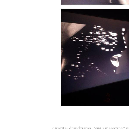
Griežtai draudžiama „SwO magazine“ pask