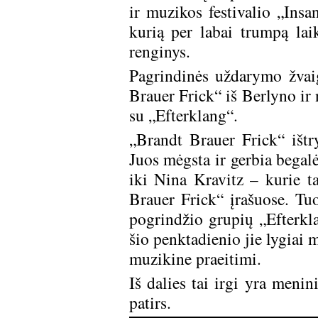
ir muzikos festivalio „Insa
kurią per labai trumpą la
renginys.
Pagrindinės uždarymo žvaig
Brauer Frick“ iš Berlyno ir
su „Efterklang“.
„Brandt Brauer Frick“ ištry
Juos mėgsta ir gerbia begal
iki Nina Kravitz – kurie ta
Brauer Frick“ įrašuose. T
pogrindžio grupių „Efterk
šio penktadienio jie lygiai 
muzikine praeitimi.
Iš dalies tai irgi yra menin
patirs.