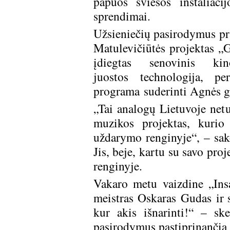
papuoš šviesos instaliaci
sprendimai.
Užsieniečių pasirodymus pr
Matulevičiūtės projektas „
įdiegtas senovinis k
juostos technologija, p
programa suderinti Agnės gr
„Tai analogų Lietuvoje netu
muzikos projektas, kurio
uždarymo renginyje“, – sako
Jis, beje, kartu su savo pro
renginyje.
Vakaro metu vaizdine „Insan
meistras Oskaras Gudas ir s
kur akis išnarinti!“ – sk
pasirodymus pastiprinančią 