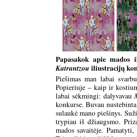
Papasakok apie mados ili
iliustracijų ko
Katrantzou
Piešimas man labai svarbu
Popieriuje – kaip ir kostium
labai sėkmingi: dalyvavau
konkurse. Buvau nustebinta,
sulaukė mano piešinys. Sužin
trypiau iš džiaugsmo. Pri
mados savaitėje. Pamatyti, 