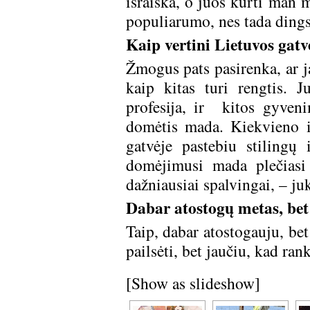
išraiška, o juos kurti man 
populiarumo, nes tada ding
Kaip vertini Lietuvos gatvė
Žmogus pats pasirenka, ar j
kaip kitas turi rengtis. 
profesija, ir kitos gyveni
domėtis mada. Kiekvieno in
gatvėje pastebiu stilingų
domėjimusi mada plečiasi 
dažniausiai spalvingai, – ju
Dabar atostogų metas, bet 
Taip, dabar atostogauju, be
pailsėti, bet jaučiu, kad ran
[Show as slideshow]