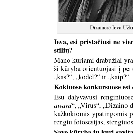
Dizainerė Ieva Užku
Ieva, esi pristačiusi ne v
stilių?
Mano kuriami drabužiai yra 
ši kūryba orientuojasi į pe
„kas?“, „kodėl?“ ir „kaip?“.
Kokiuose konkursuose esi d
Esu dalyvavusi renginiuos
award
“, „Virus“, „Dizaino 
kažkokiomis ypatingomis pr
rengiu fotosesijas, stengiuos
Savo kūryba tu kuri savitą 