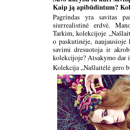
Kaip ją apibūdintum? Koki
Pagrindas yra savitas pa
siurrealistinė erdvė. Man
Tarkim, kolekcijoje „Našlait
o paskutinėje, naujausioje k
savimi dresuotoja ir akrob
kolekcijoje? Atsakymo dar i
Kolekcija „Našlaitėlė gero 