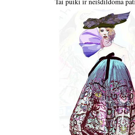
Tai puiki ir neišdildoma pati