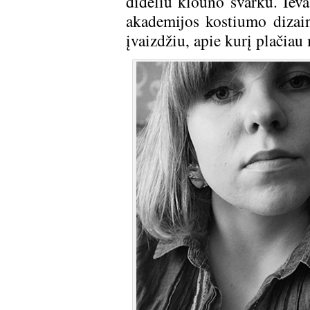
dideliu klouno švarku. Ieva
akademijos kostiumo dizain
įvaizdžiu, apie kurį plačiau