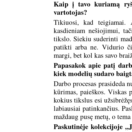
Kaip į tavo kuriamą ryš
vartotojas?
Tikiuosi, kad teigiamai.
kasdieniam nešiojimui, ta
tikslo. Siekiu suderinti ma
patikti arba ne. Vidurio č
margi, bet kol kas savo braiž
Papasakok apie patį darbo
kiek modelių sudaro baigt
Darbo procesas prasideda n
kūrimas, paieškos. Viskas p
kokius tikslus esi užsibrėžę
labiausiai patinkančius. Pas
maždaug pusę metų, o tema a
Paskutinėje kolekcijoje „J