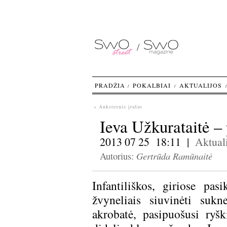
PRADŽIA
POKALBIAI
AKTUALIJOS
« Ankstesnis įrašas
Ieva Užkurataitė – 
2013 07 25 18:11 |
Aktuali
Gertrūda Ramūnaitė
Autorius:
Infantiliškos, giriose pasi
žvyneliais siuvinėti sukn
akrobatė, pasipuošusi ryšk