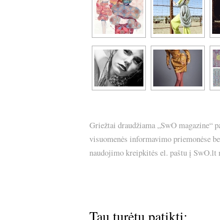
Griežtai draudžiama „SwO magazine“ pask
visuomenės informavimo priemonėse bei p
naudojimo kreipkitės el. paštu į SwO.lt
Tau turėtų patikti: