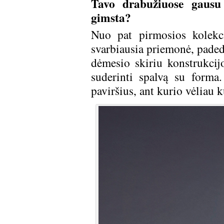
Tavo drabužiuose gausu 
gimsta?
Nuo pat pirmosios kolekci
svarbiausia priemonė, padeda
dėmesio skiriu konstrukcij
suderinti spalvą su form
paviršius, ant kurio vėliau k