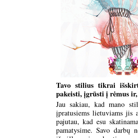
Tavo stilius tikrai išski
pakeisti, įgrūsti į rėmus i
Jau sakiau, kad mano stil
įpratusiems lietuviams jis 
pajutau, kad esu skatinam
pamatysime. Savo darbų ne